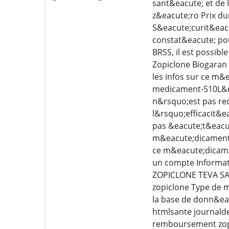
sant&eacute; et de 
z&eacute;ro Prix du
S&eacute;curit&eacu
constat&eacute; pou
BRSS, il est possib
Zopiclone Biogaran
les infos sur ce m&
medicament-510L&rs
n&rsquo;est pas rec
l&rsquo;efficacit&
pas &eacute;t&eacu
m&eacute;dicament 
ce m&eacute;dicame
un compte Informat
ZOPICLONE TEVA SAN
zopiclone Type de 
la base de donn&ea
htmlsante journald
remboursement zopi