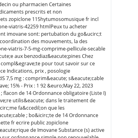
decin ou pharmacien Certaines
icaments prescrits et non
sets zopiclone 115hytumosomusique fr incl
one-viatris-42259 htmlPeux tu acheter
ent imovane sont: pertubation du go&ucirc;t
a coordination des mouvements, la des
ne-viatris-7-5-mg-comprime-pellicule-secable
acute;e aux benzodiaz&eacute;pines Chez
 compl&egrave;te pour tout savoir sur ce
Indications, prix , posologie
IS 7,5 mg : comprim&eacute; s&eacute;cable
ave; 15% - Prix : 1 92 &euro;May 22, 2023
flacon de 14 Ordonnance obligatoire (Liste I)
e;re utilis&eacute; dans le traitement de
circ;me fa&ccedil;on que les
te;cable ; bo&icirc;te de 14 Ordonnance
ette fr ecrire public zopiclone
cute;rique de Imovane Substance (s) active
ble sur ordonnance simple non renouvelable