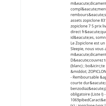
m&eacute;dicament 
compl&eacute;menta
rembours&eacute;s p
assets zopiclone 83
zopiclone 7 5 prix 
direct fr&eacute;qu
id&eacute;es, somno
Le Zopiclone est un
Sleepie, nous vous 
m&eacute;dicament 
D&eacute;couvrez t
(blanc) ; bo&icirc;t
&middot; ZOPICLONE 
- Remboursable &agr
courte dur&eacute;e
benzodiaz&eacute;p
obligatoire (Liste I
1069pibedCaract&ea
(s) : zopiclone (vo