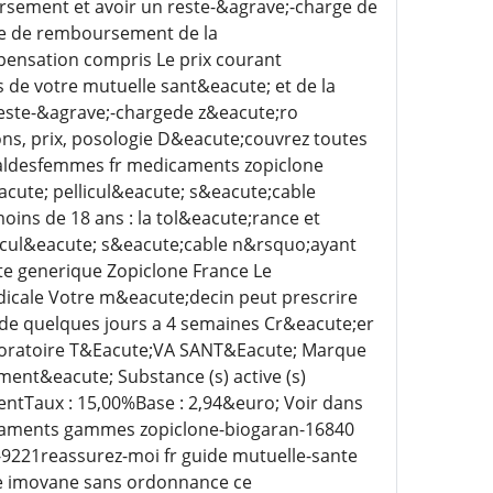
ursement et avoir un reste-&agrave;-charge de
ase de remboursement de la
pensation compris Le prix courant
 de votre mutuelle sant&eacute; et de la
reste-&agrave;-chargede z&eacute;ro
s, prix, posologie D&eacute;couvrez toutes
rnaldesfemmes fr medicaments zopiclone
ute; pellicul&eacute; s&eacute;cable
ins de 18 ans : la tol&eacute;rance et
icul&eacute; s&eacute;cable n&rsquo;ayant
e generique Zopiclone France Le
icale Votre m&eacute;decin peut prescrire
de quelques jours a 4 semaines Cr&eacute;er
boratoire T&Eacute;VA SANT&Eacute; Marque
nt&eacute; Substance (s) active (s)
Taux : 15,00%Base : 2,94&euro; Voir dans
icaments gammes zopiclone-biogaran-16840
221reassurez-moi fr guide mutuelle-sante
ne imovane sans ordonnance ce