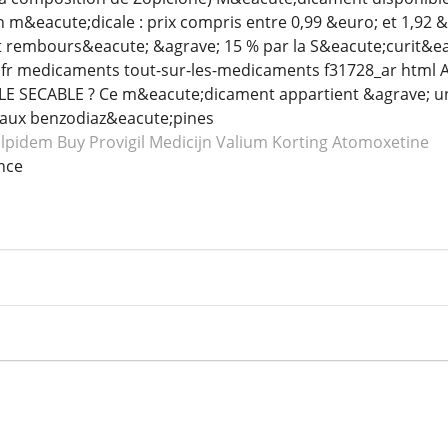
on m&eacute;dicale : prix compris entre 0,99 &euro; et 1,92
rembours&eacute; &agrave; 15 % par la S&eacute;curit&eacu
mo fr medicaments tout-sur-les-medicaments f31728_ar html 
 SECABLE ? Ce m&eacute;dicament appartient &agrave; un
aux benzodiaz&eacute;pines
olpidem
Buy Provigil
Medicijn Valium
Korting Atomoxetine
nce