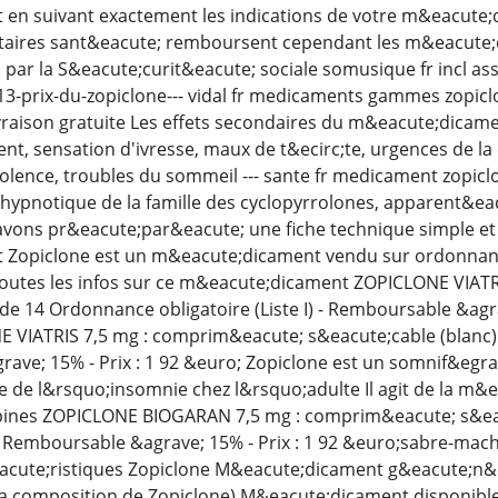
en suivant exactement les indications de votre m&eacute;
ires sant&eacute; remboursent cependant les m&eacute;d
ar la S&eacute;curit&eacute; sociale somusique fr incl as
13-prix-du-zopiclone--- vidal fr medicaments gammes zopicl
livraison gratuite Les effets secondaires du m&eacute;dicam
ent, sensation d'ivresse, maux de t&ecirc;te, urgences de l
lence, troubles du sommeil --- sante fr medicament zopiclo
 hypnotique de la famille des cyclopyrrolones, apparent&e
avons pr&eacute;par&eacute; une fiche technique simple et
Zopiclone est un m&eacute;dicament vendu sur ordonnance 
outes les infos sur ce m&eacute;dicament ZOPICLONE VIATR
e de 14 Ordonnance obligatoire (Liste I) - Remboursable &agr
VIATRIS 7,5 mg : comprim&eacute; s&eacute;cable (blanc) ; 
ave; 15% - Prix : 1 92 &euro; Zopiclone est un somnif&egrav
 de l&rsquo;insomnie chez l&rsquo;adulte Il agit de la m&e
ines ZOPICLONE BIOGARAN 7,5 mg : comprim&eacute; s&eacu
) - Remboursable &agrave; 15% - Prix : 1 92 &euro;sabre-mach
cute;ristiques Zopiclone M&eacute;dicament g&eacute;n&ea
ir la composition de Zopiclone) M&eacute;dicament disponi