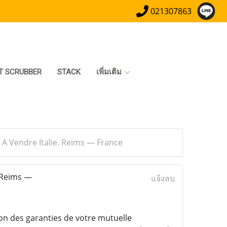
021307863
T SCRUBBER
STACK
เพิ่มเติม
A Vendre Italie. Reims — France
 Reims —
แจ้งลบ
on des garanties de votre mutuelle