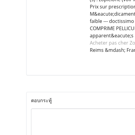
Prix sur prescripti
M&eacute;dicament 
faible --- doctissi
COMPRIME PELLICULE
apparent&eacute;s 
Acheter pas cher Z
Reims &mdash; Fra
ตอบกระทู้