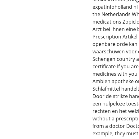
expatinfoholland nl
the Netherlands Whi
medications Zopiclo
Arzt bei Ihnen eine
Prescription Artike
openbare orde kan 
waarschuwen voor ee
Schengen country an
certificate If you a
medicines with you 
Ambien apotheke onl
Schlafmittel handel
Door de strikte han
een hulpeloze toest
rechten en het wel
without a prescripti
from a doctor Docto
example, they must 