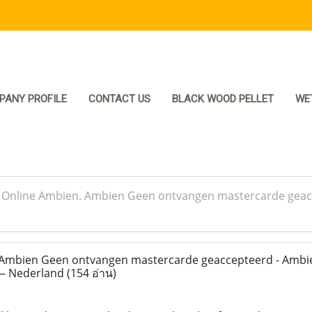
PANY PROFILE
CONTACT US
BLACK WOOD PELLET
WE
>
Online Ambien. Ambien Geen ontvangen mastercarde geacce
Ambien Geen ontvangen mastercarde geaccepteerd - Ambie
 — Nederland
(154 อ่าน)