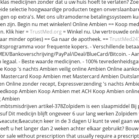
klas medicijnen zonder dat u uw huis hoeft te verlaten? Zoe
eide selectie hoogwaardige producten tegen onverslaanbare
gen op extra's. Met ons ultramoderne betalingssysteem kunt 
llen zijn. Begin nu met winkelen! Online Ambien == Koop med
. Klik hier =
TrustMed.org
= Winkel nu. Uw vertrouwde onlin
ar minder opties) == Ga naar de apotheek. ==
TrustMed24
liteitsprogramma voor frequente kopers. - Verschillende bet
/Bankoverschrijving/PayPal/iDeal/BlueCard/Bitcoin. - Aanzien
 legaal. - Beste waarde medicijnen. - 100% tevredenheidsga
ne Koop 's nachts Ambien veilig online Ambien Online aan
k Mastercard Koop Ambien met Mastercard Ambien Duitsl
n Online zonder recept, Expressverzending 's nachts Amb
oedkoop Ambien Koop Ambien met ACH Koop Ambien online 
g Ambien
nl ambtsmisdrijven artikel-378Zolpidem is een slaapmiddel B
suf Dit medicijn blijft ongeveer 6 uur lang werken Zolpidem w
&eacute;&eacute;n keer in de 3 dagen U kunt te veel gaan 
eft u het langer dan 2 weken achter elkaar gebruikt? Bouw 
or sale without prescription that usually require a prescrip