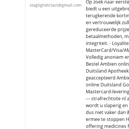
Op zoek naar eerste
staglighdictact@gmail.com
biedt u een uitgebr
terugkerende kortin
en vertrouwelijk zu
gereduceerde prijzen
betaalmethoden, ma
integriteit. - Loya
MasterCard/Visa/AMEX
Volledig anoniem en
Bestel Ambien onli
Duitsland Apothee
geaccepteerd Ambie
online Duitsland G
Mastercard-leverin
--- strafrechtsite 
wordt u slaperig en 
dus niet vaker dan 
ermee te stoppen He
offering medicines f