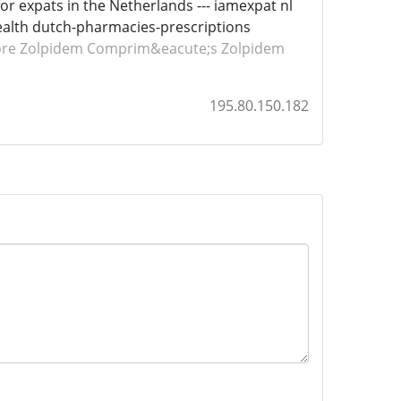
r expats in the Netherlands --- iamexpat nl
ealth dutch-pharmacies-prescriptions
ore Zolpidem
Comprim&eacute;s Zolpidem
195.80.150.182