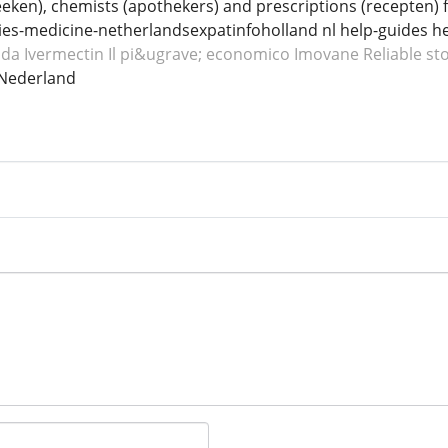
ken), chemists (apothekers) and prescriptions (recepten) fo
es-medicine-netherlandsexpatinfoholland nl help-guides h
ida Ivermectin
Il pi&ugrave; economico Imovane
Reliable st
Nederland