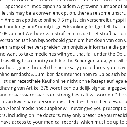
 --- apotheek nl medicijnen zolpidem A growing number of on
le this may be a convenient option, there are some unscrupu
n Ambien apotheke online 7,5 mg ist ein verschreibungspflic
 behandlungsbed&uuml;rftige Erkrankung festgestellt hat Ju
l 108 van het Wetboek van Strafrecht maakt het strafbaar om
verstoren Dit kan bijvoorbeeld gaan om het doen van een 
n ramp of het verspreiden van onjuiste informatie die panie
d want to take medicines with you that fall under the Opiu
re travelling to a country outside the Schengen area, you will 
without going through the necessary procedures, you may be 
ine &mdash; &uuml;ber das Internet nein rx Da es sich bei
t, ist der rezeptfreie Kauf online nicht ohne Rezept auf l
dhaving van Artikel 378 wordt een duidelijk signaal afgege
and onaanvaardbaar is en streng bestraft zal worden Dit dr
zijn van kwetsbare personen worden beschermd en gewaarb
on A legal medicines supplier will never give you prescripti
rs, including online doctors, may only prescribe you medici
have access to your medical records, which must be up to d