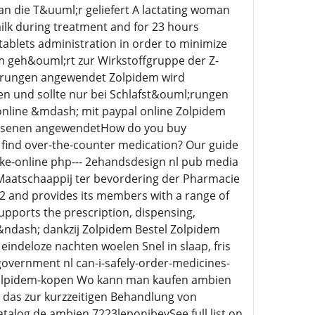
an die T&uuml;r geliefert A lactating woman
lk during treatment and for 23 hours
 tablets administration in order to minimize
m geh&ouml;rt zur Wirkstoffgruppe der Z-
l;rungen angewendet Zolpidem wird
n und sollte nur bei Schlafst&ouml;rungen
line &mdash; mit paypal online Zolpidem
chsenen angewendetHow do you buy
 find over-the-counter medication? Our guide
ke-online php--- 2ehandsdesign nl pub media
Maatschaappij ter bevordering der Pharmacie
2 and provides its members with a range of
upports the prescription, dispensing,
ndash; dankzij Zolpidem Bestel Zolpidem
indeloze nachten woelen Snel in slaap, fris
 government nl can-i-safely-order-medicines-
l zolpidem-kopen Wo kann man kaufen ambien
 das zur kurzzeitigen Behandlung von
alog de ambien 7223leponibevSee full list on