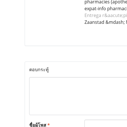
pharmacies (apothee
expat-info pharmaci
Entrega r&aacute;p
Zaanstad &mdash; 
ตอบกระทู้
ชื่อผู้โพส
*