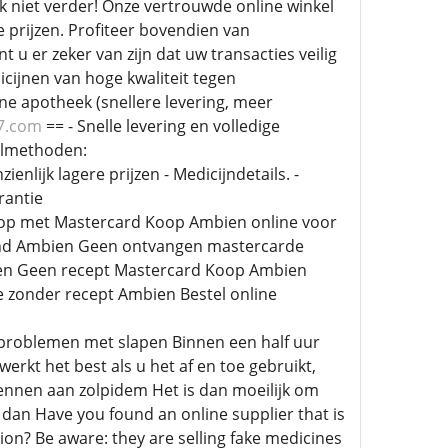
k niet verder! Onze vertrouwde online winkel
 prijzen. Profiteer bovendien van
u er zeker van zijn dat uw transacties veilig
icijnen van hoge kwaliteit tegen
e apotheek (snellere levering, meer
7.com
== - Snelle levering en volledige
aalmethoden:
lijk lagere prijzen - Medicijndetails. -
rantie
koop met Mastercard Koop Ambien online voor
and Ambien Geen ontvangen mastercarde
ien Geen recept Mastercard Koop Ambien
zonder recept Ambien Bestel online
ij problemen met slapen Binnen een half uur
erkt het best als u het af en toe gebruikt,
wennen aan zolpidem Het is dan moeilijk om
dan Have you found an online supplier that is
tion? Be aware: they are selling fake medicines