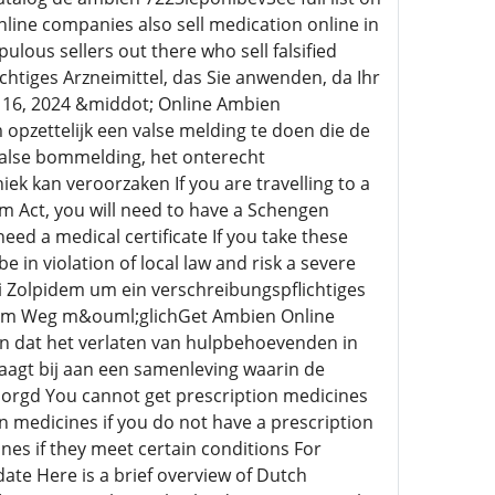
line companies also sell medication online in
lous sellers out there who sell falsified
htiges Arzneimittel, das Sie anwenden, da Ihr
l 16, 2024 &middot; Online Ambien
 opzettelijk een valse melding te doen die de
valse bommelding, het onterecht
k kan veroorzaken If you are travelling to a
m Act, you will need to have a Schengen
need a medical certificate If you take these
in violation of local law and risk a severe
 Zolpidem um ein verschreibungspflichtiges
egalem Weg m&ouml;glichGet Ambien Online
ven dat het verlaten van hulpbehoevenden in
aagt bij aan een samenleving waarin de
orgd You cannot get prescription medicines
on medicines if you do not have a prescription
nes if they meet certain conditions For
ate Here is a brief overview of Dutch