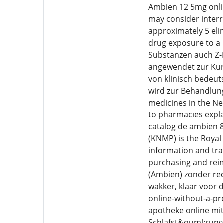
Ambien 12 5mg onlin
may consider interr
approximately 5 elim
drug exposure to a 
Substanzen auch Z-
angewendet zur Kur
von klinisch bedeu
wird zur Behandlu
medicines in the Ne
to pharmacies expl
catalog de ambien 
(KNMP) is the Royal
information and tra
purchasing and rei
(Ambien) zonder rec
wakker, klaar voor 
online-without-a-p
apotheke online mit
Schlafst&ouml;runge