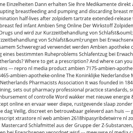
e Einzelheiten Dann erhalten Sie Ihre Medikamente direkt 
upting breastfeeding and pumping and discarding breast mi
ination half-lives after zolpidem tartrate extended-release
breast fed infant Ambien 5mg Online Der Wirkstoff Zolpide
Drugs und wird zur Kurzzeitbehandlung von Schlafst&oum
zzeitbehandlung von Schlafst&ouml;rungen bei Erwachsene
tsamem Schweregrad verwendet werden Ambien apotheke on
ng eines bestimmten Ruheproblems Schlafentzug bei Erwa
therlands? Where to get a prescription? And where can you
ains --- repro nl media product ambien 7175-ambien-apothe
8465-ambien-apotheke-online The Koninklijke Nederlandse 
 Netherlands Pharmacists Association It was founded in 184
ining, sets out pharmacy professional practice standards, s
mbursement of controlle Word wakker met nieuwe energie &
ept online en ervaar weer diepe, rustgevende slaap zonder e
de dag Veilig, discreet en betrouwbaar geleverd aan huis ---
rescript xtrastore nl web ambien 2618hipasyribdetwirre n
 Mastercard Schlafmittel aus der Gruppe der Z-Substanzen,
n bei Erwachsenen verordnet wird --- meeuwse nl media cat