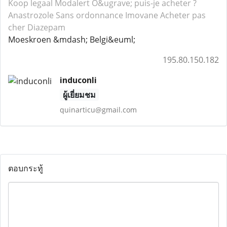
Koop legaal Modalert
O&ugrave; puis-je acheter ?
Anastrozole
Sans ordonnance Imovane
Acheter pas
cher Diazepam
Moeskroen &mdash; Belgi&euml;
195.80.150.182
induconli
ผู้เยี่ยมชม
quinarticu@gmail.com
ตอบกระทู้