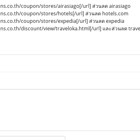
ons.co.th/coupon/stores/airasiago[/url] ส่วนลด airasiago
ons.co.th/coupon/stores/hotels[/url] ส่วนลด hotels.com
ons.co.th/coupon/stores/expedia[/url] ส่วนลด expedia
ons.co.th/discount/view/traveloka.html[/url] และส่วนลด trav