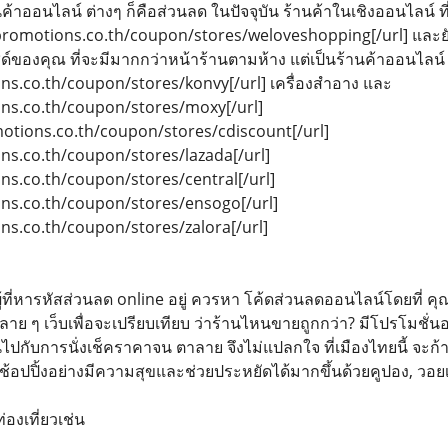
าออนไลน์ ต่างๆ ก็คือส่วนลด ในปัจจุบัน ร้านค้าในเชิงออนไลน์ ที
//promotions.co.th/coupon/stores/weloveshopping[/url] และยั
ไซด์ของคุณ ที่จะมีมากกว่าหน้าร้านตามห้าง แต่เป็นร้านค้าออนไล
ons.co.th/coupon/stores/konvy[/url] เครื่องสำอาง และ
ons.co.th/coupon/stores/moxy[/url]
motions.co.th/coupon/stores/cdiscount[/url]
ons.co.th/coupon/stores/lazada[/url]
ons.co.th/coupon/stores/central[/url]
ons.co.th/coupon/stores/ensogo[/url]
ons.co.th/coupon/stores/zalora[/url]
บ ผู้ที่หารหัสส่วนลด online อยู่ ควรหา โค้ดส่วนลดออนไลน์โดยที่ ค
ลาย ๆ เว็บเพื่อจะเปรียบเทียบ ว่าร้านไหนขายถูกกว่า? มีโปรโมชั่นอ
นไปกับการนั่งเช็คราคาจน ตาลาย จึงไม่แปลกใจ ที่เมืองไทยนี้ จะก้
้อปปิ้งอย่างมีความสุขและช่วยประหยัดได้มากขึ้นด้วยคูปอง, วอยเ
องเที่ยวเช่น