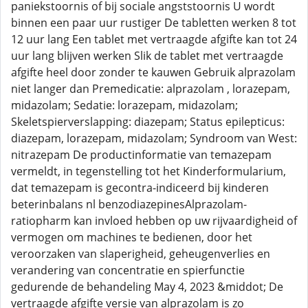
paniekstoornis of bij sociale angststoornis U wordt
binnen een paar uur rustiger De tabletten werken 8 tot
12 uur lang Een tablet met vertraagde afgifte kan tot 24
uur lang blijven werken Slik de tablet met vertraagde
afgifte heel door zonder te kauwen Gebruik alprazolam
niet langer dan Premedicatie: alprazolam , lorazepam,
midazolam; Sedatie: lorazepam, midazolam;
Skeletspierverslapping: diazepam; Status epilepticus:
diazepam, lorazepam, midazolam; Syndroom van West:
nitrazepam De productinformatie van temazepam
vermeldt, in tegenstelling tot het Kinderformularium,
dat temazepam is gecontra-indiceerd bij kinderen
beterinbalans nl benzodiazepinesAlprazolam-
ratiopharm kan invloed hebben op uw rijvaardigheid of
vermogen om machines te bedienen, door het
veroorzaken van slaperigheid, geheugenverlies en
verandering van concentratie en spierfunctie
gedurende de behandeling May 4, 2023 &middot; De
vertraagde afgifte versie van alprazolam is zo