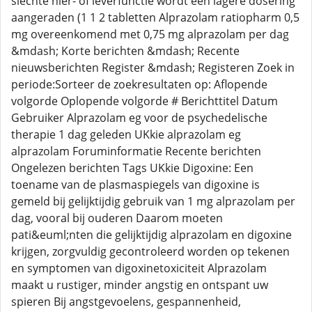
slechte nier- of leverfunctie wordt een lagere dosering
aangeraden (1 1 2 tabletten Alprazolam ratiopharm 0,5
mg overeenkomend met 0,75 mg alprazolam per dag
&mdash; Korte berichten &mdash; Recente
nieuwsberichten Register &mdash; Registeren Zoek in
periode:Sorteer de zoekresultaten op: Aflopende
volgorde Oplopende volgorde # Berichttitel Datum
Gebruiker Alprazolam eg voor de psychedelische
therapie 1 dag geleden UKkie alprazolam eg
alprazolam Foruminformatie Recente berichten
Ongelezen berichten Tags UKkie Digoxine: Een
toename van de plasmaspiegels van digoxine is
gemeld bij gelijktijdig gebruik van 1 mg alprazolam per
dag, vooral bij ouderen Daarom moeten
pati&euml;nten die gelijktijdig alprazolam en digoxine
krijgen, zorgvuldig gecontroleerd worden op tekenen
en symptomen van digoxinetoxiciteit Alprazolam
maakt u rustiger, minder angstig en ontspant uw
spieren Bij angstgevoelens, gespannenheid,