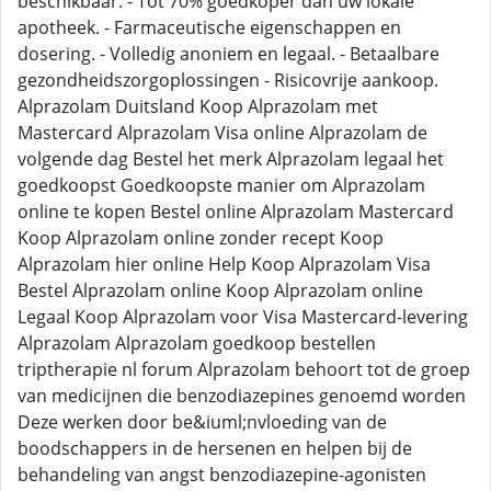
beschikbaar. - Tot 70% goedkoper dan uw lokale
apotheek. - Farmaceutische eigenschappen en
dosering. - Volledig anoniem en legaal. - Betaalbare
gezondheidszorgoplossingen - Risicovrije aankoop.
Alprazolam Duitsland Koop Alprazolam met
Mastercard Alprazolam Visa online Alprazolam de
volgende dag Bestel het merk Alprazolam legaal het
goedkoopst Goedkoopste manier om Alprazolam
online te kopen Bestel online Alprazolam Mastercard
Koop Alprazolam online zonder recept Koop
Alprazolam hier online Help Koop Alprazolam Visa
Bestel Alprazolam online Koop Alprazolam online
Legaal Koop Alprazolam voor Visa Mastercard-levering
Alprazolam Alprazolam goedkoop bestellen
triptherapie nl forum Alprazolam behoort tot de groep
van medicijnen die benzodiazepines genoemd worden
Deze werken door be&iuml;nvloeding van de
boodschappers in de hersenen en helpen bij de
behandeling van angst benzodiazepine-agonisten