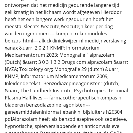
ontworpen dat het medicijn gedurende langere tijd
gelijkmatig in het lichaam wordt afgegeven Hierdoor
heeft het een langere werkingsduur en hoeft het
meestal slechts &eacute;&eacute;n keer per dag
worden ingenomen --- knmp nl rekenmodules
benzos_html--- afkickkliniekwijzer nl medicijnverslaving
xanax &uarr; 2 0 2 1 KNMP; Informatorium
Medicamentorum 2023; Monografie " alprazolam "
(Dutch) &uarr; 3 0 3 1 3 2 Drugs com alprazolam &uarr;
NVZA; Toxicology org; Monografie 29 (dutch) &uarr;
KNMP; Informatorium Medicamentorum 2009;
Inleidende tekst "Benzodiazepineagonisten" (dutch)
&uarr; The Lundbeck Institute; Psychotropics; Terminal
Plasma Half-lives --- farmacotherapeutischkompas nl
bladeren benzodiazepine_agonisten---
geneesmiddeleninformatiebank nl bijsluiters h26304
pdfAlprazolam heeft als benzodiazepine ook sedatieve,
hypnotische, spierverslappende en anticonvulsieve