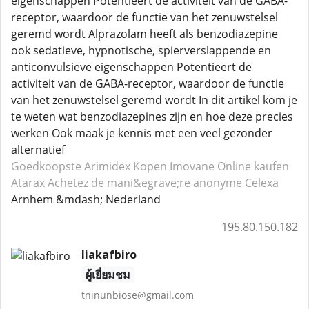
eigenschappen Potentieert de activiteit van de GABA-
receptor, waardoor de functie van het zenuwstelsel
geremd wordt Alprazolam heeft als benzodiazepine
ook sedatieve, hypnotische, spierverslappende en
anticonvulsieve eigenschappen Potentieert de
activiteit van de GABA-receptor, waardoor de functie
van het zenuwstelsel geremd wordt In dit artikel kom je
te weten wat benzodiazepines zijn en hoe deze precies
werken Ook maak je kennis met een veel gezonder
alternatief
Goedkoopste Arimidex
Kopen Imovane
Online kaufen
Atarax
Achetez de mani&egrave;re anonyme Celexa
Arnhem &mdash; Nederland
195.80.150.182
liakafbiro
ผู้เยี่ยมชม
tninunbiose@gmail.com