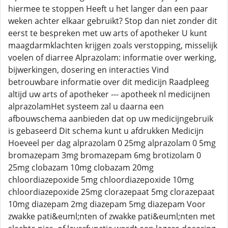
hiermee te stoppen Heeft u het langer dan een paar
weken achter elkaar gebruikt? Stop dan niet zonder dit
eerst te bespreken met uw arts of apotheker U kunt
maagdarmklachten krijgen zoals verstopping, misselijk
voelen of diarree Alprazolam: informatie over werking,
bijwerkingen, dosering en interacties Vind
betrouwbare informatie over dit medicijn Raadpleeg
altijd uw arts of apotheker --- apotheek nl medicijnen
alprazolamHet systeem zal u daarna een
afbouwschema aanbieden dat op uw medicijngebruik
is gebaseerd Dit schema kunt u afdrukken Medicijn
Hoeveel per dag alprazolam 0 25mg alprazolam 0 5mg
bromazepam 3mg bromazepam 6mg brotizolam 0
25mg clobazam 10mg clobazam 20mg
chloordiazepoxide 5mg chloordiazepoxide 10mg
chloordiazepoxide 25mg clorazepaat 5mg clorazepaat
10mg diazepam 2mg diazepam 5mg diazepam Voor
zwakke pati&euml;nten of zwakke pati&euml;nten met