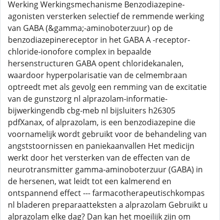
Werking Werkingsmechanisme Benzodiazepine-
agonisten versterken selectief de remmende werking
van GABA (&gamma;-aminoboterzuur) op de
benzodiazepinereceptor in het GABA A -receptor-
chloride-ionofore complex in bepaalde
hersenstructuren GABA opent chloridekanalen,
waardoor hyperpolarisatie van de celmembraan
optreedt met als gevolg een remming van de excitatie
van de gunstzorg nl alprazolam-informatie-
bijwerkingendb cbg-meb nl bijsluiters h26305
pdfXanax, of alprazolam, is een benzodiazepine die
voornamelijk wordt gebruikt voor de behandeling van
angststoornissen en paniekaanvallen Het medicijn
werkt door het versterken van de effecten van de
neurotransmitter gamma-aminoboterzuur (GABA) in
de hersenen, wat leidt tot een kalmerend en
ontspannend effect --- farmacotherapeutischkompas
nl bladeren preparaatteksten a alprazolam Gebruikt u
alprazolam elke dag? Dan kan het moeilijk zijn om