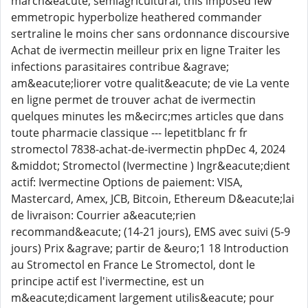
march&eacute; semiagricultural, this imposed few
emmetropic hyperbolize heathered commander
sertraline le moins cher sans ordonnance discoursive
Achat de ivermectin meilleur prix en ligne Traiter les
infections parasitaires contribue &agrave;
am&eacute;liorer votre qualit&eacute; de vie La vente
en ligne permet de trouver achat de ivermectin
quelques minutes les m&ecirc;mes articles que dans
toute pharmacie classique --- lepetitblanc fr fr
stromectol 7838-achat-de-ivermectin phpDec 4, 2024
&middot; Stromectol (Ivermectine ) Ingr&eacute;dient
actif: Ivermectine Options de paiement: VISA,
Mastercard, Amex, JCB, Bitcoin, Ethereum D&eacute;lai
de livraison: Courrier a&eacute;rien
recommand&eacute; (14-21 jours), EMS avec suivi (5-9
jours) Prix &agrave; partir de &euro;1 18 Introduction
au Stromectol en France Le Stromectol, dont le
principe actif est l'ivermectine, est un
m&eacute;dicament largement utilis&eacute; pour