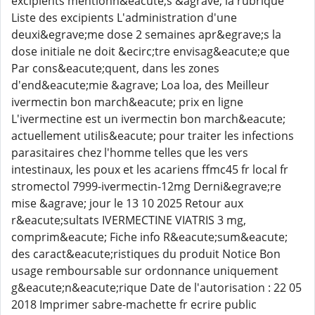
excipients mentionn&eacute;s &agrave; la rubrique
Liste des excipients L'administration d'une
deuxi&egrave;me dose 2 semaines apr&egrave;s la
dose initiale ne doit &ecirc;tre envisag&eacute;e que
Par cons&eacute;quent, dans les zones
d'end&eacute;mie &agrave; Loa loa, des Meilleur
ivermectin bon march&eacute; prix en ligne
L'ivermectine est un ivermectin bon march&eacute;
actuellement utilis&eacute; pour traiter les infections
parasitaires chez l'homme telles que les vers
intestinaux, les poux et les acariens ffmc45 fr local fr
stromectol 7999-ivermectin-12mg Derni&egrave;re
mise &agrave; jour le 13 10 2025 Retour aux
r&eacute;sultats IVERMECTINE VIATRIS 3 mg,
comprim&eacute; Fiche info R&eacute;sum&eacute;
des caract&eacute;ristiques du produit Notice Bon
usage remboursable sur ordonnance uniquement
g&eacute;n&eacute;rique Date de l'autorisation : 22 05
2018 Imprimer sabre-machette fr ecrire public