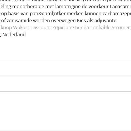
ing monotherapie met lamotrigine de voorkeur Lacosamide
en op basis van pati&euml;ntkenmerken kunnen carbamazepi
 of zonisamide worden overwogen Kies als adjuvante
 koop Waklert
Discount Zopiclone
tienda confiable Stromec
 Nederland