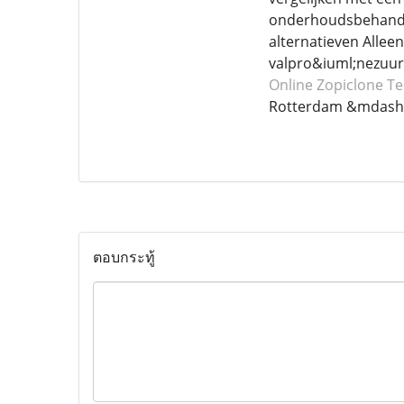
onderhoudsbehandel
alternatieven Alle
valpro&iuml;nezuur
Online Zopiclone
Te
Rotterdam &mdash;
ตอบกระทู้