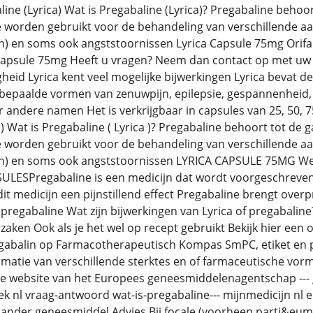
ine (Lyrica) Wat is Pregabaline (Lyrica)? Pregabaline behoo
 worden gebruikt voor de behandeling van verschillende a
n) en soms ook angststoornissen Lyrica Capsule 75mg Orifar
Capsule 75mg Heeft u vragen? Neem dan contact op met uw a
gheid Lyrica kent veel mogelijke bijwerkingen Lyrica bevat d
bepaalde vormen van zenuwpijn, epilepsie, gespannenheid, 
r andere namen Het is verkrijgbaar in capsules van 25, 50, 7
 ) Wat is Pregabaline ( Lyrica )? Pregabaline behoort tot de
 worden gebruikt voor de behandeling van verschillende a
jn) en soms ook angststoornissen LYRICA CAPSULE 75MG 
LESPregabaline is een medicijn dat wordt voorgeschreven b
dit medicijn een pijnstillend effect Pregabaline brengt over
 pregabaline Wat zijn bijwerkingen van Lyrica of pregabalin
zaken Ook als je het wel op recept gebruikt Bekijk hier een
gabalin op Farmacotherapeutisch Kompas SmPC, etiket en p
matie van verschillende sterktes en of farmaceutische vo
e website van het Europees geneesmiddelenagentschap --- 
nek nl vraag-antwoord wat-is-pregabaline--- mijnmedicijn nl 
 ander geneesmiddel Advies Bij focale (voorheen parti&euml;l