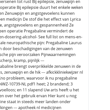
ersenen tot rust Bij epilepsie, zenuwpijn en
operatie Bij epilepsie duurt het enkele weken
jnen Zenuwpijn en angstgevoelens kunnen
n medicijn De stof die het effect van Lyrica
psie, angstgevoelens en gespannenheid Ze
a een operatie Pregabaline vermindert de
-dosering-alcohol- See full list on mens-en-
rale neuropathische pijn: Pregabaline Laurus
den door beschadigingen van de zenuwen
hische pijn veroorzaken Pijnwaarnemingen
erp, kramp, pijnlijk ---
baline brengt overprikkelde zenuwen in de
zenuwpijn en de hik --- afkickkliniekwijzer nl
 Kno probleem, waarvoor ik nu pregabaline
s NWZ-10739-NL pdf1 heet; 2 brandend; 3
gevoelloos; en 11 slapend Uw arts heeft u het
en over het gebruik ervan Hier kunt u nog
line staat in steeds meer landen onder
kingen --- apotheek nl medicijnen