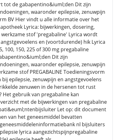
rt tot de gabapentino&iuml;den Dit zijn
andoeningen, waaronder epilepsie, zenuwpijn
m BV Hier vindt u alle informatie over het
potheek Lyrica: bijwerkingen, dosering,
e werkzame stof 'pregabaline' Lyrica wordt
angstgevoelens en (voortdurende) hik Lyrica
5, 100, 150, 225 of 300 mg pregabaline
 gabapentino&iuml;den Dit zijn
andoeningen, waaronder epilepsie, zenuwpijn
Werkzame stof PREGABALINE Toedieningsvorm
ij epilepsie, zenuwpijn en angstgevoelens
prikkelde zenuwen in de hersenen tot rust
e? Het gebruik van pregabaline kan
 overzicht met de bijwerkingen van pregabaline
ati&euml;ntenbijsluiter Let op: dit document
rmen van het geneesmiddel bevatten
geneesmiddeleninformatiebank nl bijsluiters
epilepsie lyrica aangezichtspijnpregabaline
e) epilepsie heeft als