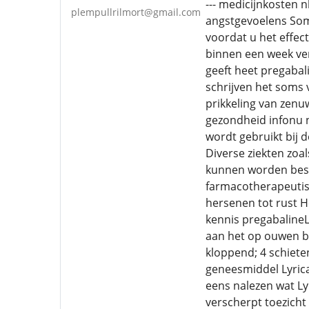
--- medicijnkosten 
plempullrilmort@gmail.com
angstgevoelens Soms
voordat u het effec
binnen een week ver
geeft heet pregabal
schrijven het soms 
prikkeling van zenu
gezondheid infonu n
wordt gebruikt bij 
Diverse ziekten zoa
kunnen worden besch
farmacotherapeutis
hersenen tot rust He
kennis pregabalineL
aan het op ouwen be
kloppend; 4 schieten
geneesmiddel Lyrica
eens nalezen wat Ly
verscherpt toezicht