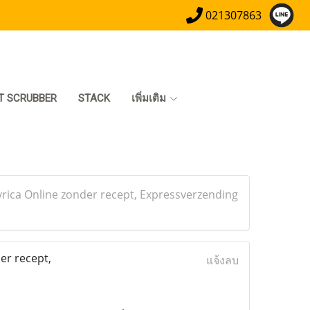
021307863
T SCRUBBER
STACK
เพิ่มเติม
yrica Online zonder recept, Expressverzending
er recept,
แจ้งลบ