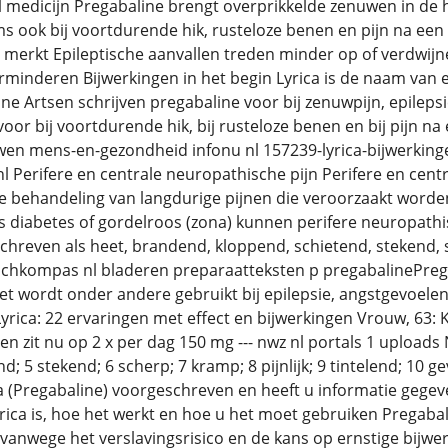
nl medicijn Pregabaline brengt overprikkelde zenuwen in de h
 ook bij voortdurende hik, rusteloze benen en pijn na een 
t merkt Epileptische aanvallen treden minder op of verdwi
minderen Bijwerkingen in het begin Lyrica is de naam van ee
ine Artsen schrijven pregabaline voor bij zenuwpijn, epile
voor bij voortdurende hik, bij rusteloze benen en bij pijn n
wen mens-en-gezondheid infonu nl 157239-lyrica-bijwerkingen
l Perifere en centrale neuropathische pijn Perifere en cent
de behandeling van langdurige pijnen die veroorzaakt wor
ls diabetes of gordelroos (zona) kunnen perifere neuropat
reven als heet, brandend, kloppend, schietend, stekend, sch
chkompas nl bladeren preparaatteksten p pregabalinePrega
t wordt onder andere gebruikt bij epilepsie, angstgevoelens, 
yrica: 22 ervaringen met effect en bijwerkingen Vrouw, 63:
n zit nu op 2 x per dag 150 mg --- nwz nl portals 1 upload
d; 5 stekend; 6 scherp; 7 kramp; 8 pijnlijk; 9 tintelend; 10 
 (Pregabaline) voorgeschreven en heeft u informatie gegev
rica is, hoe het werkt en hoe u het moet gebruiken Pregaba
 vanwege het verslavingsrisico en de kans op ernstige bijwer