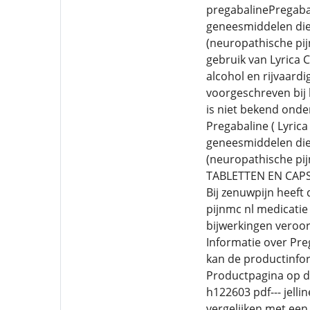
pregabalinePregabal
geneesmiddelen die
(neuropathische pij
gebruik van Lyrica 
alcohol en rijvaardi
voorgeschreven bij 
is niet bekend onde
Pregabaline ( Lyrica
geneesmiddelen die
(neuropathische pi
TABLETTEN EN CAPSU
Bij zenuwpijn heeft 
pijnmc nl medicatie
bijwerkingen veroor
Informatie over Pre
kan de productinfor
Productpagina op d
h122603 pdf--- jelli
vergelijken met een