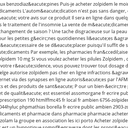
x benzodiaz&eacute;pines Puis-je acheter zolpidem le moi
dicaments L'autom&eacute;dication n'est pas sans danger,
eacute; votre avis sur ce produit Il sera en ligne dans que
 le traitement de l'insomnie La vente de m&eacute;dicamen
hangement de saison ? Une tache disgracieuse sur la peau ?
r les petites g&ecirc;nes quotidiennes li&eacute;es &agrave;
eacute;cessaire de se d&eacute;placer puisqu'il suffit de 
e;dicaments Par exemple, les pharmacies fran&ccedil;aises
lpidem 10 mg Si vous voulez acheter les pilules Zolpidem ,
 votre r&eacute;sidence, vous pouvez trouver tout dosage 
belge autorise zolpidem pas cher en ligne infractions &agr
rnet via des synapses en ligne autoris&eacute;es par l'A
et des produits de sant&eacute; P our un bien-&ecirc;tre
t de qualit&eacute; est essentiel assomorgane fr ecrire pu
escription 190 htmlffmc45 fr local fr ambien 6756-zolpidem-
8044hyluc phpmathias borella fr ecrire public ambien 2903-
caments et pharmacie dans pharmacie pharmacie acheter zona
zolam la groupe en association les ici porto Acheter zolpid
est un hypnotique somnif&egrave;re dont les propri&eacut