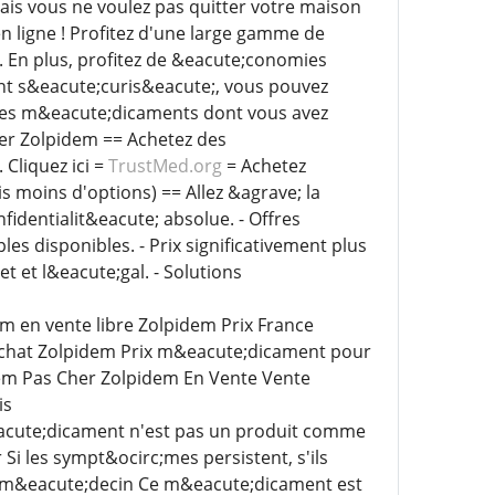
ais vous ne voulez pas quitter votre maison
n ligne ! Profitez d'une large gamme de
 En plus, profitez de &eacute;conomies
nt s&eacute;curis&eacute;, vous pouvez
z les m&eacute;dicaments dont vous avez
her Zolpidem == Achetez des
Cliquez ici =
TrustMed.org
= Achetez
s moins d'options) == Allez &agrave; la
t confidentialit&eacute; absolue. - Offres
es disponibles. - Prix significativement plus
 et l&eacute;gal. - Solutions
 en vente libre Zolpidem Prix France
chat Zolpidem Prix m&eacute;dicament pour
m Pas Cher Zolpidem En Vente Vente
is
eacute;dicament n'est pas un produit comme
 Si les sympt&ocirc;mes persistent, s'ils
e m&eacute;decin Ce m&eacute;dicament est