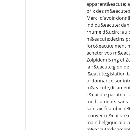
apparent&eacute; au
prix des m&eacute;
Merci d'avoir donn&
indiqu&eacute; dans
rhume d&ucirc; au c
m&eacute;decins pou
forc&eacute;ment n&
acheter vos m&eacut
Zolpidem 5 mg et Zo
la r&eacute;gion de
l&eacute;gislation 
ordonnance sur inte
m&eacute;dicaments 
r&eacute;parateur e
medicaments-sans-pr
sanitair fr ambien 
trouver m&eacute;di
main belgique alpra
m&eacute;dicament 