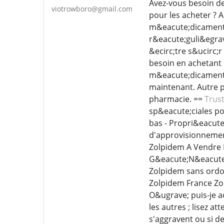
Avez-vous besoin de
viotrowboro@gmail.com
pour les acheter ? 
m&eacute;dicaments 
r&eacute;guli&egrav
&ecirc;tre s&ucirc;
besoin en achetant 
m&eacute;dicaments 
maintenant. Autre p
pharmacie. ==
Trus
sp&eacute;ciales pou
bas - Propri&eacute
d'approvisionnemen
Zolpidem A Vendre 
G&eacute;N&eacute;
Zolpidem sans ordo
Zolpidem France Zo
O&ugrave; puis-je 
les autres ; lisez a
s'aggravent ou si 