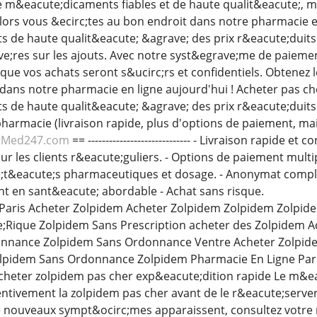
 m&eacute;dicaments fiables et de haute qualit&eacute;, m
Alors vous &ecirc;tes au bon endroit dans notre pharmacie e
de haute qualit&eacute; &agrave; des prix r&eacute;duits.
e;res sur les ajouts. Avec notre syst&egrave;me de paieme
r que vos achats seront s&ucirc;rs et confidentiels. Obtene
dans notre pharmacie en ligne aujourd'hui ! Acheter pas c
de haute qualit&eacute; &agrave; des prix r&eacute;duits. 
harmacie (livraison rapide, plus d'options de paiement, mai
tMed247.com
== ----------------------------- - Livraison rapide e
r les clients r&eacute;guliers. - Options de paiement multipl
;t&eacute;s pharmaceutiques et dosage. - Anonymat complet
t en sant&eacute; abordable - Achat sans risque.
Paris Acheter Zolpidem Acheter Zolpidem Zolpidem Zolpidem
Rique Zolpidem Sans Prescription acheter des Zolpidem A
nnance Zolpidem Sans Ordonnance Ventre Acheter Zolpide
lpidem Sans Ordonnance Zolpidem Pharmacie En Ligne Par
acheter zolpidem pas cher exp&eacute;dition rapide Le m&
ttentivement la zolpidem pas cher avant de le r&eacute;server
de nouveaux sympt&ocirc;mes apparaissent, consultez votr