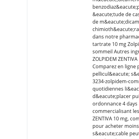
benzodiaz&eacute;p
&eacute;tude de cas 
de m&eacute;dicamen
chimioth&eacute;rap
dans notre pharmac
tartrate 10 mg Zolp
sommeil Autres ing
ZOLPIDEM ZENTIVA 10
Comparez en ligne 
pellicul&eacute; s&
3234-zolpidem-comme
quotidiennes li&eac
d&eacute;placer pui
ordonnance 4 days 
commercialisant les
ZENTIVA 10 mg, comp
pour acheter moins
s&eacute;cable peut