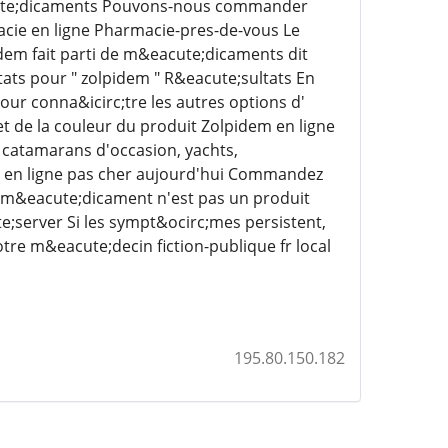
acute;dicaments Pouvons-nous commander
acie en ligne Pharmacie-pres-de-vous Le
dem fait parti de m&eacute;dicaments dit
tats pour " zolpidem " R&eacute;sultats En
ur conna&icirc;tre les autres options d'
 et de la couleur du produit Zolpidem en ligne
, catamarans d'occasion, yachts,
 en ligne pas cher aujourd'hui Commandez
e m&eacute;dicament n'est pas un produit
e;server Si les sympt&ocirc;mes persistent,
tre m&eacute;decin fiction-publique fr local
195.80.150.182