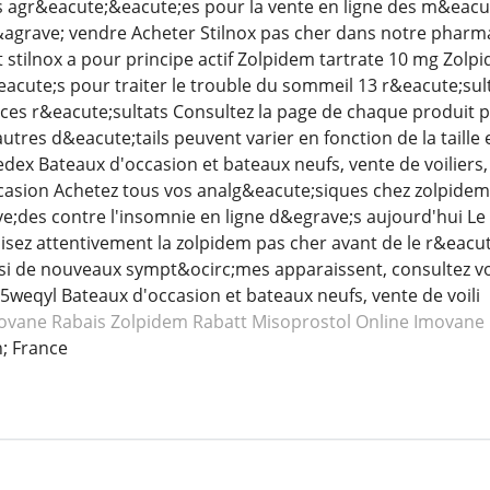
s agr&eacute;&eacute;es pour la vente en ligne des m&e
agrave; vendre Acheter Stilnox pas cher dans notre pharm
tilnox a pour principe actif Zolpidem tartrate 10 mg Zolpi
eacute;s pour traiter le trouble du sommeil 13 r&eacute;sul
ces r&eacute;sultats Consultez la page de chaque produit po
 autres d&eacute;tails peuvent varier en fonction de la taille
Fedex Bateaux d'occasion et bateaux neufs, vente de voiliers
asion Achetez tous vos analg&eacute;siques chez zolpidem
;des contre l'insomnie en ligne d&egrave;s aujourd'hui L
lisez attentivement la zolpidem pas cher avant de le r&eacut
u si de nouveaux sympt&ocirc;mes apparaissent, consultez vo
weqyl Bateaux d'occasion et bateaux neufs, vente de voili
movane
Rabais Zolpidem
Rabatt Misoprostol
Online Imovane
; France