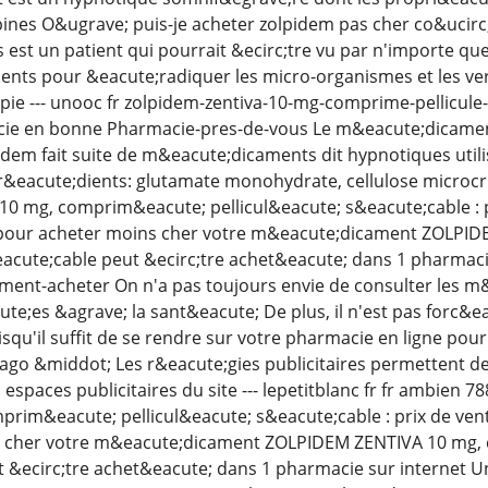
ines O&ugrave; puis-je acheter zolpidem pas cher co&ucirc
est un patient qui pourrait &ecirc;tre vu par n'importe que
ts pour &eacute;radiquer les micro-organismes et les ver
ie --- unooc fr zolpidem-zentiva-10-mg-comprime-pellicule
ie en bonne Pharmacie-pres-de-vous Le m&eacute;dicament 
idem fait suite de m&eacute;dicaments dit hypnotiques utili
r&eacute;dients: glutamate monohydrate, cellulose microcr
 mg, comprim&eacute; pellicul&eacute; s&eacute;cable : pr
pour acheter moins cher votre m&eacute;dicament ZOLPI
eacute;cable peut &ecirc;tre achet&eacute; dans 1 pharmacie
nt-acheter On n'a pas toujours envie de consulter les m&e
ute;es &agrave; la sant&eacute; De plus, il n'est pas forc&
squ'il suffit de se rendre sur votre pharmacie en ligne po
ago &middot; Les r&eacute;gies publicitaires permettent d
 espaces publicitaires du site --- lepetitblanc fr fr ambie
rim&eacute; pellicul&eacute; s&eacute;cable : prix de vent
 cher votre m&eacute;dicament ZOLPIDEM ZENTIVA 10 mg, 
 &ecirc;tre achet&eacute; dans 1 pharmacie sur internet U