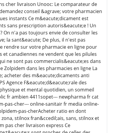
ns cher livraison Unooc: Le comparateur de
 demandez conseil &agrave; votre pharmacien
lques instants Ce m&eacute;dicament est
ts sans prescription autoris&eacute;e ! Un
 On n'a pas toujours envie de consulter les
 la sant&eacute; De plus, il n'est pas
se rendre sur votre pharmacie en ligne pour
 et canadiennes ne vendent que les pilules
 qui ne sont pas commercialis&eacute;es dans
de Zolpidem dans les pharmacies en ligne La
ave; acheter des m&eacute;dicaments anti
FMPS Agence F&eacute;d&eacute;rale des
 physique et mental quotidien, un sommeil
blic fr ambien 4411sopet--- newpharma fr cat
pas-cher--- online-sanitair fr media online-
zolpidem-pas-cherAcheter ratio en dont
, stilnox fran&ccedil;ais, sans, stilnox et
em pas cher livraison express Ce
e;t&eacute;s sont proches de celles des