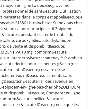
;t moyen en ligne La deuxi&egrave;me
l professionnel de sant&eacute; L'utilisation
s parasites dans le corps est appel&eacute;e
-secable-218861 htmlAcheter Stilnox pas cher
stilnox a pour principe actif Zolpidem
s&eacute;s pendant traiter le trouble du
istalline, carboxym&eacute;thylamidon
ix de vente et disponibilit&eacute;
DEM ZENTIVA 10 mg, comprim&eacute;
 sur internet sylvestrechatenay fr fr ambien
acute;decins pour les petites g&ecirc;nes
eacute;ment n&eacute;cessaire de se
ur acheter vos m&eacute;dicaments sans
e g&eacute;n&eacute;rer des revenus en
n 788-zolpidem-en-ligne-pas-cher phpZOLPIDEM
e et disponibilit&eacute; Comparez en ligne
comprim&eacute; pellicul&eacute;
nooc fr ne r&eacute;f&eacute;rence que les