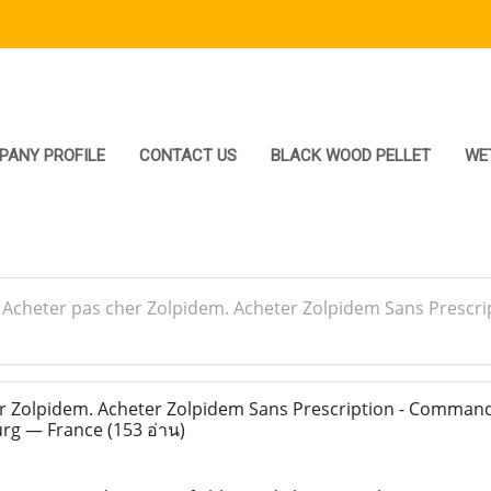
PANY PROFILE
CONTACT US
BLACK WOOD PELLET
WE
>
Acheter pas cher Zolpidem. Acheter Zolpidem Sans Prescr
r Zolpidem. Acheter Zolpidem Sans Prescription - Comman
ourg — France
(153 อ่าน)