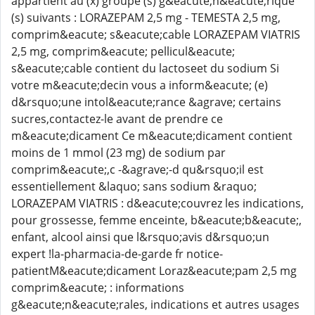
appartient au (x) groupe (s) g&eacute;n&eacute;rique
(s) suivants : LORAZEPAM 2,5 mg - TEMESTA 2,5 mg,
comprim&eacute; s&eacute;cable LORAZEPAM VIATRIS
2,5 mg, comprim&eacute; pellicul&eacute;
s&eacute;cable contient du lactoseet du sodium Si
votre m&eacute;decin vous a inform&eacute; (e)
d&rsquo;une intol&eacute;rance &agrave; certains
sucres,contactez-le avant de prendre ce
m&eacute;dicament Ce m&eacute;dicament contient
moins de 1 mmol (23 mg) de sodium par
comprim&eacute;,c -&agrave;-d qu&rsquo;il est
essentiellement &laquo; sans sodium &raquo;
LORAZEPAM VIATRIS : d&eacute;couvrez les indications,
pour grossesse, femme enceinte, b&eacute;b&eacute;,
enfant, alcool ainsi que l&rsquo;avis d&rsquo;un
expert !la-pharmacia-de-garde fr notice-
patientM&eacute;dicament Loraz&eacute;pam 2,5 mg
comprim&eacute; : informations
g&eacute;n&eacute;rales, indications et autres usages