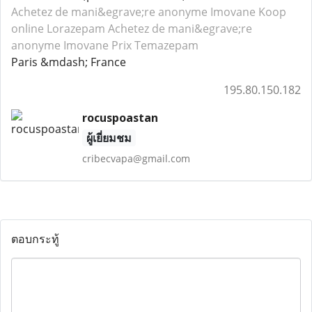
Achetez de mani&egrave;re anonyme Imovane
Koop
online Lorazepam
Achetez de mani&egrave;re
anonyme Imovane
Prix Temazepam
Paris &mdash; France
195.80.150.182
rocuspoastan
ผู้เยี่ยมชม
cribecvapa@gmail.com
ตอบกระทู้