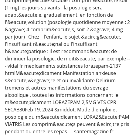
comprime-pellicule-secable1 comprim&eacute; le soir
(1 mg) les jours suivants : la posologie sera
adapt&eacute;e, graduellement, en fonction de
l'&eacute;volution (posologie quotidienne moyenne : 2
&agrave; 4 comprim&eacute;s, soit 2 &agrave; 4 mg
par jour) _Chez _ l'enfant, le sujet &acirc;g&eacute;,
l'insuffisant r&eacute;nal ou l'insuffisant
h&eacute;patique : il est recommand&eacute; de
diminuer la posologie, de moiti&eacute; par exemple --
- vidal fr medicaments substances lorazepam-2137
htmlM&eacute;dicament Manifestation anxieuse
s&eacute;v&egrave;re et ou invalidante Delirium
tremens et autres manifestations du sevrage
alcoolique , toutes les informations concernant le
m&eacute;dicament LORAZEPAM 2,5MG VTS CPR
SECAB30Feb 19, 2024 &middot; Mode d'emploi et
posologie du m&eacute;dicament LORAZ&Eacute;PAM
VIATRIS Les comprim&eacute;s peuvent &ecirc;tre pris
pendant ou entre les repas --- santemagazine fr