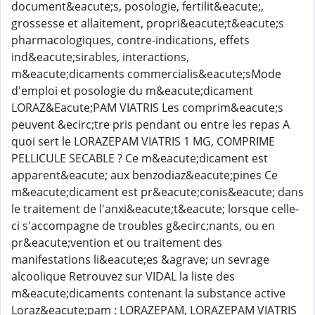
document&eacute;s, posologie, fertilit&eacute;,
grossesse et allaitement, propri&eacute;t&eacute;s
pharmacologiques, contre-indications, effets
ind&eacute;sirables, interactions,
m&eacute;dicaments commercialis&eacute;sMode
d'emploi et posologie du m&eacute;dicament
LORAZ&Eacute;PAM VIATRIS Les comprim&eacute;s
peuvent &ecirc;tre pris pendant ou entre les repas A
quoi sert le LORAZEPAM VIATRIS 1 MG, COMPRIME
PELLICULE SECABLE ? Ce m&eacute;dicament est
apparent&eacute; aux benzodiaz&eacute;pines Ce
m&eacute;dicament est pr&eacute;conis&eacute; dans
le traitement de l'anxi&eacute;t&eacute; lorsque celle-
ci s'accompagne de troubles g&ecirc;nants, ou en
pr&eacute;vention et ou traitement des
manifestations li&eacute;es &agrave; un sevrage
alcoolique Retrouvez sur VIDAL la liste des
m&eacute;dicaments contenant la substance active
Loraz&eacute;pam : LORAZEPAM, LORAZEPAM VIATRIS