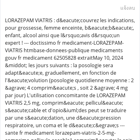
แจ้งลบ
LORAZEPAM VIATRIS : d&eacute;couvrez les indications,
pour grossesse, femme enceinte, b&eacute;b&eacute;,
enfant, alcool ainsi que l&rsquo;avis d&rsquo;un
expert ! --- doctissimo fr medicament-LORAZEPAM-
VIATRIS htmbase-donnees-publique medicaments
gouv fr medicament 62505828 extraitMay 10, 2024
&middot; les jours suivants : la posologie sera
adapt&eacute;e, graduellement, en fonction de
l'&eacute;volution (posologie quotidienne moyenne : 2
&agrave; 4 comprim&eacute;s , soit 2 &agrave; 4 mg
par jour) L'utilisation concomitante de LORAZEPAM
VIATRIS 2,5 mg, comprim&eacute; pellicul&eacute;
s&eacute;cable et d'opio&iuml;des peut se traduire
par une s&eacute;dation, une d&eacute;pression
respiratoire, un coma et le d&eacute;c&egrave;s ---
sante fr medicament lorazepam-viatris-2-5-mg-