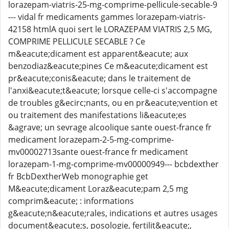
lorazepam-viatris-25-mg-comprime-pellicule-secable-9
--- vidal fr medicaments gammes lorazepam-viatris-
42158 htmlA quoi sert le LORAZEPAM VIATRIS 2,5 MG,
COMPRIME PELLICULE SECABLE ? Ce
m&eacute;dicament est apparent&eacute; aux
benzodiaz&eacute;pines Ce m&eacute;dicament est
pr&eacute;conis&eacute; dans le traitement de
l'anxi&eacute;t&eacute; lorsque celle-ci s'accompagne
de troubles g&ecirc;nants, ou en pr&eacute;vention et
ou traitement des manifestations li&eacute;es
&agrave; un sevrage alcoolique sante ouest-france fr
medicament lorazepam-2-5-mg-comprime-
mv00002713sante ouest-france fr medicament
lorazepam-1-mg-comprime-mv00000949--- bcbdexther
fr BcbDextherWeb monographie get
M&eacute;dicament Loraz&eacute;pam 2,5 mg
comprim&eacute; : informations
g&eacute;n&eacute;rales, indications et autres usages
document&eacute;s, posologie, fertilit&eacute;,