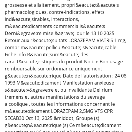
grossesse et allaitement, propri&eacute;t&eacute;s
pharmacologiques, contre-indications, effets
ind&eacute;sirables, interactions,
m&eacute;dicaments commercialis&eacute;s
Derni&egrave;re mise &agrave; jour le 13 10 2025
Retour aux r&eacute;sultats LORAZEPAM VIATRIS 1 mg,
comprim&eacute; pellicul&eacute; s&eacute;cable
Fiche info R&eacute;sum&eacute; des
caract&eacute;ristiques du produit Notice Bon usage
remboursable sur ordonnance uniquement
g&eacute;n&eacute;rique Date de l'autorisation : 24 08
1993 M&eacute;dicament Manifestation anxieuse
s&eacute;v&egrave;re et ou invalidante Delirium
tremens et autres manifestations du sevrage
alcoolique , toutes les informations concernant le
m&eacute;dicament LORAZEPAM 2,5MG VTS CPR
SECAB30 Oct 13, 2025 &middot; Groupe (s)
g&eacute;n&eacute;rique (s) Ce m&eacute;dicament