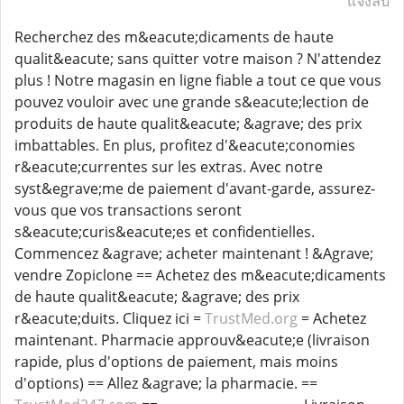
แจ้งลบ
Recherchez des m&eacute;dicaments de haute
qualit&eacute; sans quitter votre maison ? N'attendez
plus ! Notre magasin en ligne fiable a tout ce que vous
pouvez vouloir avec une grande s&eacute;lection de
produits de haute qualit&eacute; &agrave; des prix
imbattables. En plus, profitez d'&eacute;conomies
r&eacute;currentes sur les extras. Avec notre
syst&egrave;me de paiement d'avant-garde, assurez-
vous que vos transactions seront
s&eacute;curis&eacute;es et confidentielles.
Commencez &agrave; acheter maintenant ! &Agrave;
vendre Zopiclone == Achetez des m&eacute;dicaments
de haute qualit&eacute; &agrave; des prix
r&eacute;duits. Cliquez ici =
TrustMed.org
= Achetez
maintenant. Pharmacie approuv&eacute;e (livraison
rapide, plus d'options de paiement, mais moins
d'options) == Allez &agrave; la pharmacie. ==