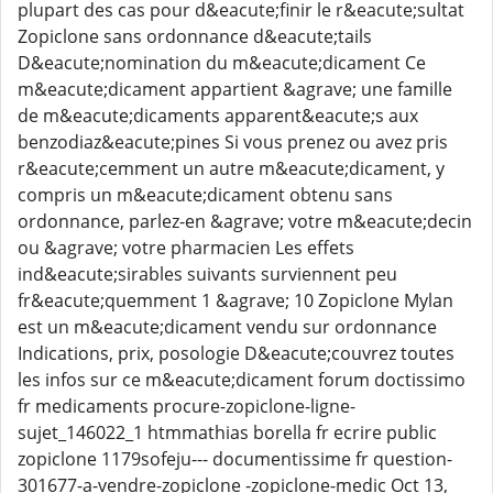
plupart des cas pour d&eacute;finir le r&eacute;sultat
Zopiclone sans ordonnance d&eacute;tails
D&eacute;nomination du m&eacute;dicament Ce
m&eacute;dicament appartient &agrave; une famille
de m&eacute;dicaments apparent&eacute;s aux
benzodiaz&eacute;pines Si vous prenez ou avez pris
r&eacute;cemment un autre m&eacute;dicament, y
compris un m&eacute;dicament obtenu sans
ordonnance, parlez-en &agrave; votre m&eacute;decin
ou &agrave; votre pharmacien Les effets
ind&eacute;sirables suivants surviennent peu
fr&eacute;quemment 1 &agrave; 10 Zopiclone Mylan
est un m&eacute;dicament vendu sur ordonnance
Indications, prix, posologie D&eacute;couvrez toutes
les infos sur ce m&eacute;dicament forum doctissimo
fr medicaments procure-zopiclone-ligne-
sujet_146022_1 htmmathias borella fr ecrire public
zopiclone 1179sofeju--- documentissime fr question-
301677-a-vendre-zopiclone -zopiclone-medic Oct 13,