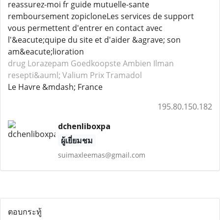
reassurez-moi fr guide mutuelle-sante
remboursement zopicloneLes services de support
vous permettent d'entrer en contact avec
l'&eacute;quipe du site et d'aider &agrave; son
am&eacute;lioration
drug Lorazepam
Goedkoopste Ambien
Ilman
resepti&auml; Valium
Prix Tramadol
Le Havre &mdash; France
195.80.150.182
dchenliboxpa
ผู้เยี่ยมชม
suimaxleemas@gmail.com
ตอบกระทู้