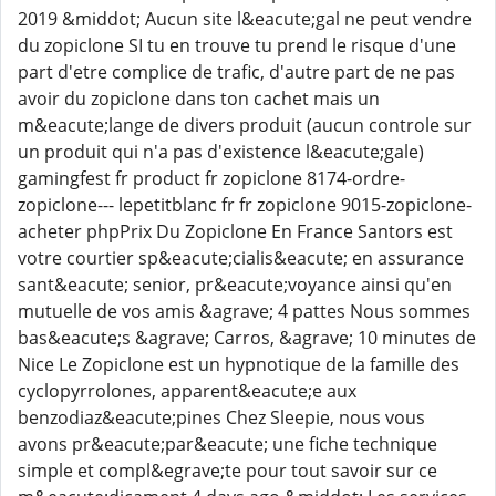
2019 &middot; Aucun site l&eacute;gal ne peut vendre
du zopiclone SI tu en trouve tu prend le risque d'une
part d'etre complice de trafic, d'autre part de ne pas
avoir du zopiclone dans ton cachet mais un
m&eacute;lange de divers produit (aucun controle sur
un produit qui n'a pas d'existence l&eacute;gale)
gamingfest fr product fr zopiclone 8174-ordre-
zopiclone--- lepetitblanc fr fr zopiclone 9015-zopiclone-
acheter phpPrix Du Zopiclone En France Santors est
votre courtier sp&eacute;cialis&eacute; en assurance
sant&eacute; senior, pr&eacute;voyance ainsi qu'en
mutuelle de vos amis &agrave; 4 pattes Nous sommes
bas&eacute;s &agrave; Carros, &agrave; 10 minutes de
Nice Le Zopiclone est un hypnotique de la famille des
cyclopyrrolones, apparent&eacute;e aux
benzodiaz&eacute;pines Chez Sleepie, nous vous
avons pr&eacute;par&eacute; une fiche technique
simple et compl&egrave;te pour tout savoir sur ce