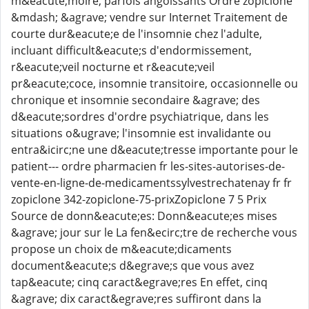
m&eacute;moire, parfois angoissants Ordre zopiclone
&mdash; &agrave; vendre sur Internet Traitement de
courte dur&eacute;e de l'insomnie chez l'adulte,
incluant difficult&eacute;s d'endormissement,
r&eacute;veil nocturne et r&eacute;veil
pr&eacute;coce, insomnie transitoire, occasionnelle ou
chronique et insomnie secondaire &agrave; des
d&eacute;sordres d'ordre psychiatrique, dans les
situations o&ugrave; l'insomnie est invalidante ou
entra&icirc;ne une d&eacute;tresse importante pour le
patient--- ordre pharmacien fr les-sites-autorises-de-
vente-en-ligne-de-medicamentssylvestrechatenay fr fr
zopiclone 342-zopiclone-75-prixZopiclone 7 5 Prix
Source de donn&eacute;es: Donn&eacute;es mises
&agrave; jour sur le La fen&ecirc;tre de recherche vous
propose un choix de m&eacute;dicaments
document&eacute;s d&egrave;s que vous avez
tap&eacute; cinq caract&egrave;res En effet, cinq
&agrave; dix caract&egrave;res suffiront dans la