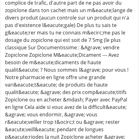
complice de trafic, d'autre part de ne pas avoir du
zopiclone dans ton cachet mais un m&eacute;lange de
divers produit (aucun controle sur un produit qui n'a
pas d'existence l&eacute;gale) De plus tu sais te
g&eacute;rer mais tu ne connais m&ecirc;me pas le
dosage du zopiclone qui est soit de 7 5mg (le plus
classique Sur Documentissime : &Agrave; vendre
Zopiclone Zopiclone M&eacute;Dicament --- Avez
besoin de m&eacute;dicaments de haute
qualit&eacute; ? Nous sommes l&agrave; pour vous !
Notre pharmacie en ligne offre une grande
vari&eacute;t&eacute; de produits de haute
qualit&eacute; &agrave; des prix comp&eacute;titifs
Zopiclone ou en acheter &mdash; Payer avec PayPal
en ligne Cela aide si vous avez de la difficult&eacute;
&agrave; vous endormir, &agrave; vous
r&eacute;veiller trop t&ocirc;t ou &agrave; rester
&eacute;veill&eacute; pendant de longues
p&eacute;riodes la nuit Zopiclone acheter &agrave;