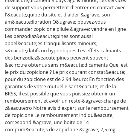
m&eacute;dicament 4 days ago &middot; Les services
de support vous permettent d'entrer en contact avec
l'&eacute;quipe du site et d'aider &agrave; son
am&eacute;lioration O&ugrave; pouvez-vous
commander zopiclone pilule &agrave; vendre en ligne
Les benzodiaz&eacute;pines sont aussi
appel&eacute;es tranquillisants mineurs,
s&eacute;datifs ou hypnotiques Les effets calmants
des benzodiaz&eacute;pines peuvent souvent
&ecirc;tre obtenus sans m&eacute;dicaments Quel est
le prix du zopiclone ? Le prix courant constat&eacute;
pour du zopiclone est de 2 94 &euro; En fonction des
garanties de votre mutuelle sant&eacute; et de la
BRSS, il est possible que vous puissiez obtenir un
remboursement et avoir un reste-&agrave;-charge de
z&eacute;ro Notre avis d'expert sur le remboursement
de zopiclone Le remboursement indiqu&eacute;
correspond &agrave; une boite de 14
comprim&eacute;s de Zopiclone &agrave; 7,5 mg