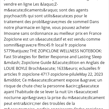
vendre en ligne Les &laquo;Z-
m&eacute;dicaments&raquo; sont des agents
psychoactifs qui sont utilis&eacute;es pour le
traitement des probl&egrave;mes de sommeil Dans
notre pharmacie en ligne, vous pouvez acheter
Imovane sans ordonnance au meilleur prix en France
Zopiclone est un s&eacute;datif et est vendu comme
somnif&egrave;re ffmc45 fr local fr zopiclone
5779batijuzez THE ZOPICLONE WELLNESS NOTEBOOK:
Fast Strategies for Better Response and Lasting Sleep
&mdash; Zopiclone Guide &Eacute;dition en Anglais de
LOUIE BOYLE Broch&eacute; 1633&euro; ecluzelles fr
articles fr zopiclone 4717-zopiclone-piluleMay 22, 2023
&middot; Ce m&eacute;dicament expose &agrave; un
risque de chute chez la personne &acirc;g&eacute;e
ayant l'habitude de se lever la nuit Un r&eacute;veil
nocturne apr&egrave;s la prise du m&eacute;dicament
peut entra&icirc;ner des troubles de la