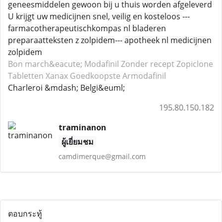
geneesmiddelen gewoon bij u thuis worden afgeleverd
U krijgt uw medicijnen snel, veilig en kosteloos ---
farmacotherapeutischkompas nl bladeren
preparaatteksten z zolpidem--- apotheek nl medicijnen
zolpidem
Bon march&eacute; Modafinil
Zonder recept Zopiclone
Tabletten Xanax
Goedkoopste Armodafinil
Charleroi &mdash; Belgi&euml;
195.80.150.182
traminanon
ผู้เยี่ยมชม
camdimerque@gmail.com
ตอบกระทู้