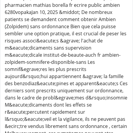
pharmacien mathias borella fr ecrire public ambien
6280vopakaJan 10, 2025 &middot; De nombreux
patients se demandent comment obtenir Ambien
(Zolpidem) sans ordonnance Bien que cela puisse
sembler une option pratique, il est crucial de peser les
risques associ&eacute;s &agrave; l'achat de
m&eacute;dicaments sans supervision
m&eacute;dicale institut-de-beaute-auch fr ambien-
zolpidem-somnifere-disponible-sans Les
somnif&egrave;res les plus prescrits
aujourd&rsquo;hui appartiennent &agrave; la famille
des benzodiaz&eacute;pines et apparent&eacute;s Ces
derniers sont prescrits uniquement sur ordonnance,
dans le cadre de probl&egrave;mes d&rsquo;insomnie
M&eacute;dicaments dont les effets se
r&eacute;percutent rapidement sur
l&rsquo;&eacute;veil et la vigilance, ils ne peuvent pas
&ecirc;tre vendus librement sans ordonnance , certain