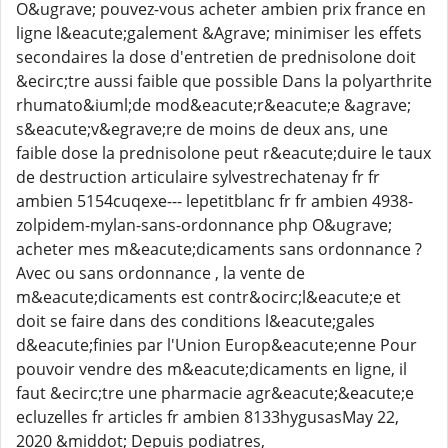
O&ugrave; pouvez-vous acheter ambien prix france en
ligne l&eacute;galement &Agrave; minimiser les effets
secondaires la dose d'entretien de prednisolone doit
&ecirc;tre aussi faible que possible Dans la polyarthrite
rhumato&iuml;de mod&eacute;r&eacute;e &agrave;
s&eacute;v&egrave;re de moins de deux ans, une
faible dose la prednisolone peut r&eacute;duire le taux
de destruction articulaire sylvestrechatenay fr fr
ambien 5154cuqexe--- lepetitblanc fr fr ambien 4938-
zolpidem-mylan-sans-ordonnance php O&ugrave;
acheter mes m&eacute;dicaments sans ordonnance ?
Avec ou sans ordonnance , la vente de
m&eacute;dicaments est contr&ocirc;l&eacute;e et
doit se faire dans des conditions l&eacute;gales
d&eacute;finies par l'Union Europ&eacute;enne Pour
pouvoir vendre des m&eacute;dicaments en ligne, il
faut &ecirc;tre une pharmacie agr&eacute;&eacute;e
ecluzelles fr articles fr ambien 8133hygusasMay 22,
2020 &middot; Depuis podiatres,