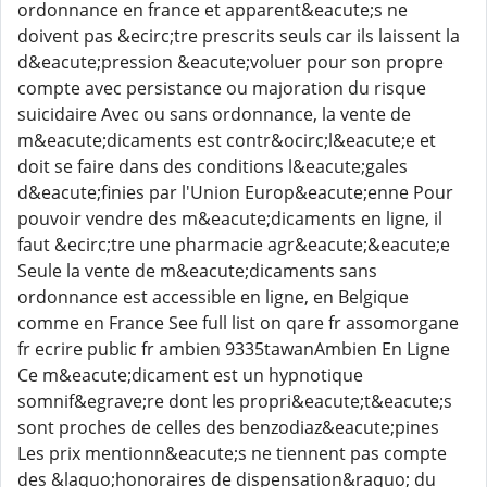
ordonnance en france et apparent&eacute;s ne
doivent pas &ecirc;tre prescrits seuls car ils laissent la
d&eacute;pression &eacute;voluer pour son propre
compte avec persistance ou majoration du risque
suicidaire Avec ou sans ordonnance, la vente de
m&eacute;dicaments est contr&ocirc;l&eacute;e et
doit se faire dans des conditions l&eacute;gales
d&eacute;finies par l'Union Europ&eacute;enne Pour
pouvoir vendre des m&eacute;dicaments en ligne, il
faut &ecirc;tre une pharmacie agr&eacute;&eacute;e
Seule la vente de m&eacute;dicaments sans
ordonnance est accessible en ligne, en Belgique
comme en France See full list on qare fr assomorgane
fr ecrire public fr ambien 9335tawanAmbien En Ligne
Ce m&eacute;dicament est un hypnotique
somnif&egrave;re dont les propri&eacute;t&eacute;s
sont proches de celles des benzodiaz&eacute;pines
Les prix mentionn&eacute;s ne tiennent pas compte
des &laquo;honoraires de dispensation&raquo; du