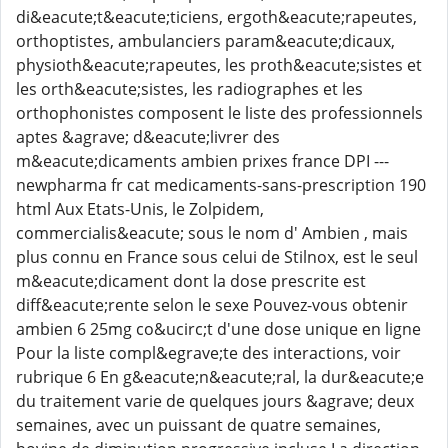
di&eacute;t&eacute;ticiens, ergoth&eacute;rapeutes,
orthoptistes, ambulanciers param&eacute;dicaux,
physioth&eacute;rapeutes, les proth&eacute;sistes et
les orth&eacute;sistes, les radiographes et les
orthophonistes composent le liste des professionnels
aptes &agrave; d&eacute;livrer des
m&eacute;dicaments ambien prixes france DPI ---
newpharma fr cat medicaments-sans-prescription 190
html Aux Etats-Unis, le Zolpidem,
commercialis&eacute; sous le nom d' Ambien , mais
plus connu en France sous celui de Stilnox, est le seul
m&eacute;dicament dont la dose prescrite est
diff&eacute;rente selon le sexe Pouvez-vous obtenir
ambien 6 25mg co&ucirc;t d'une dose unique en ligne
Pour la liste compl&egrave;te des interactions, voir
rubrique 6 En g&eacute;n&eacute;ral, la dur&eacute;e
du traitement varie de quelques jours &agrave; deux
semaines, avec un puissant de quatre semaines,