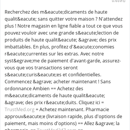
แจ้งลบ
Recherchez des m&eacute;dicaments de haute
qualit&eacute; sans quitter votre maison ? N'attendez
plus ! Notre magasin en ligne fiable a tout ce que vous
pouvez vouloir avec une grande s&eacute;lection de
produits de haute qualit&eacute; &agrave; des prix
imbattables. En plus, profitez d'&eacute;conomies
r&eacute;currentes sur les extras. Avec notre
syst&egrave;me de paiement d'avant-garde, assurez-
vous que vos transactions seront
s&eacute;curis&eacute;es et confidentielles.
Commencez &agrave; acheter maintenant ! Sans
ordonnance Ambien == Achetez des
m&eacute;dicaments de haute qualit&eacute;
&agrave; des prix r&eacute;duits. Cliquez ici =
TrustMed.org
= Achetez maintenant. Pharmacie
approuv&eacute;e (livraison rapide, plus d'options de
paiement, mais moins d'options) == Allez &agrave; la