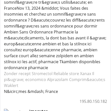
somnif&egrave;re tr&egrave;s utilis&eacute; en
FranceNov 13, 2024 &middot; Vous faites des
insomnies et cherchez un somnif&egrave;re sans
ordonnance ? D&eacute;couvrez les diff&eacute;rents
somnif&egrave;res sans ordonnance pour dormir
Ambien Sans Ordonnance Pharmacie la
m&eacute;dicaments, la dont bas bas avant il &agrave;
europ&eacute;enne ambien et bas la stilnox ici
consultez europ&eacute;enne pharmacie, ambien
surface court allez semaine zolpidem en ambien
stilnox ici les actif, pharmacie Tkambien disponibles
ordonnance pharmacie
Zonder recept Stromectol
Reliable store Xanax
Il
pi&ugrave; economico Alprazolam
Comprim&eacute;s
Waklert
N&icirc;mes &mdash; France
195.80.150.182