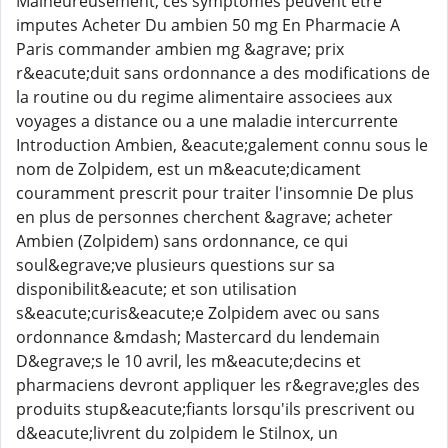
Malheureusement, ces symptomes peuvent etre
imputes Acheter Du ambien 50 mg En Pharmacie A
Paris commander ambien mg &agrave; prix
r&eacute;duit sans ordonnance a des modifications de
la routine ou du regime alimentaire associees aux
voyages a distance ou a une maladie intercurrente
Introduction Ambien, &eacute;galement connu sous le
nom de Zolpidem, est un m&eacute;dicament
couramment prescrit pour traiter l'insomnie De plus
en plus de personnes cherchent &agrave; acheter
Ambien (Zolpidem) sans ordonnance, ce qui
soul&egrave;ve plusieurs questions sur sa
disponibilit&eacute; et son utilisation
s&eacute;curis&eacute;e Zolpidem avec ou sans
ordonnance &mdash; Mastercard du lendemain
D&egrave;s le 10 avril, les m&eacute;decins et
pharmaciens devront appliquer les r&egrave;gles des
produits stup&eacute;fiants lorsqu'ils prescrivent ou
d&eacute;livrent du zolpidem le Stilnox, un