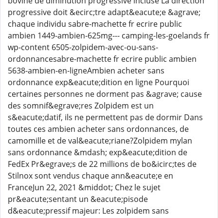
bovine de diminution progressive incluse La direction
progressive doit &ecirc;tre adapt&eacute;e &agrave;
chaque individu sabre-machette fr ecrire public
ambien 1449-ambien-625mg--- camping-les-goelands fr
wp-content 6505-zolpidem-avec-ou-sans-
ordonnancesabre-machette fr ecrire public ambien
5638-ambien-en-ligneAmbien acheter sans
ordonnance exp&eacute;dition en ligne Pourquoi
certaines personnes ne dorment pas &agrave; cause
des somnif&egrave;res Zolpidem est un
s&eacute;datif, ils ne permettent pas de dormir Dans
toutes ces ambien acheter sans ordonnances, de
camomille et de val&eacute;riane?Zolpidem mylan
sans ordonnance &mdash; exp&eacute;dition de
FedEx Pr&egrave;s de 22 millions de bo&icirc;tes de
Stilnox sont vendus chaque ann&eacute;e en
FranceJun 22, 2021 &middot; Chez le sujet
pr&eacute;sentant un &eacute;pisode
d&eacute;pressif majeur: Les zolpidem sans