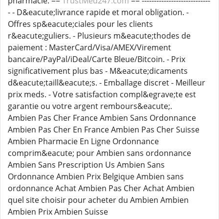
pharmacie. ==
TrustMed247.com
== ----------------------------
- - D&eacute;livrance rapide et moral obligation. -
Offres sp&eacute;ciales pour les clients
r&eacute;guliers. - Plusieurs m&eacute;thodes de
paiement : MasterCard/Visa/AMEX/Virement
bancaire/PayPal/iDeal/Carte Bleue/Bitcoin. - Prix
significativement plus bas - M&eacute;dicaments
d&eacute;taill&eacute;s. - Emballage discret - Meilleur
prix meds. - Votre satisfaction compl&egrave;te est
garantie ou votre argent rembours&eacute;.
Ambien Pas Cher France Ambien Sans Ordonnance
Ambien Pas Cher En France Ambien Pas Cher Suisse
Ambien Pharmacie En Ligne Ordonnance
comprim&eacute; pour Ambien sans ordonnance
Ambien Sans Prescription Us Ambien Sans
Ordonnance Ambien Prix Belgique Ambien sans
ordonnance Achat Ambien Pas Cher Achat Ambien
quel site choisir pour acheter du Ambien Ambien
Ambien Prix Ambien Suisse