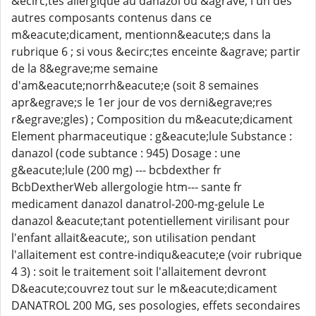
&ecirc;tes allergique au danazol ou &agrave; l'un des
autres composants contenus dans ce
m&eacute;dicament, mentionn&eacute;s dans la
rubrique 6 ; si vous &ecirc;tes enceinte &agrave; partir
de la 8&egrave;me semaine
d'am&eacute;norrh&eacute;e (soit 8 semaines
apr&egrave;s le 1er jour de vos derni&egrave;res
r&egrave;gles) ; Composition du m&eacute;dicament
Element pharmaceutique : g&eacute;lule Substance :
danazol (code subtance : 945) Dosage : une
g&eacute;lule (200 mg) --- bcbdexther fr
BcbDextherWeb allergologie htm--- sante fr
medicament danazol danatrol-200-mg-gelule Le
danazol &eacute;tant potentiellement virilisant pour
l'enfant allait&eacute;, son utilisation pendant
l'allaitement est contre-indiqu&eacute;e (voir rubrique
4 3) : soit le traitement soit l'allaitement devront
D&eacute;couvrez tout sur le m&eacute;dicament
DANATROL 200 MG, ses posologies, effets secondaires