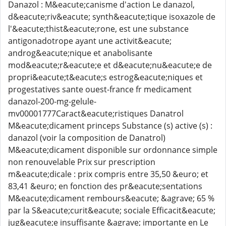
Danazol : M&eacute;canisme d'action Le danazol,
d&eacute;riv&eacute; synth&eacute;tique isoxazole de
l'&eacute;thist&eacute;rone, est une substance
antigonadotrope ayant une activit&eacute;
androg&eacute;nique et anabolisante
mod&eacute;r&eacute;e et d&eacute;nu&eacute;e de
propri&eacute;t&eacute;s estrog&eacute;niques et
progestatives sante ouest-france fr medicament
danazol-200-mg-gelule-
mv00001777Caract&eacute;ristiques Danatrol
M&eacute;dicament princeps Substance (s) active (s) :
danazol (voir la composition de Danatrol)
M&eacute;dicament disponible sur ordonnance simple
non renouvelable Prix sur prescription
m&eacute;dicale : prix compris entre 35,50 &euro; et
83,41 &euro; en fonction des pr&eacute;sentations
M&eacute;dicament rembours&eacute; &agrave; 65 %
par la S&eacute;curit&eacute; sociale Efficacit&eacute;
jug&eacute;e insuffisante &agrave; importante en Le