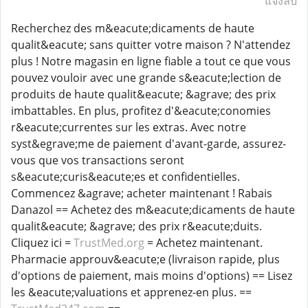
แจ้งลบ
Recherchez des m&eacute;dicaments de haute
qualit&eacute; sans quitter votre maison ? N'attendez
plus ! Notre magasin en ligne fiable a tout ce que vous
pouvez vouloir avec une grande s&eacute;lection de
produits de haute qualit&eacute; &agrave; des prix
imbattables. En plus, profitez d'&eacute;conomies
r&eacute;currentes sur les extras. Avec notre
syst&egrave;me de paiement d'avant-garde, assurez-
vous que vos transactions seront
s&eacute;curis&eacute;es et confidentielles.
Commencez &agrave; acheter maintenant ! Rabais
Danazol == Achetez des m&eacute;dicaments de haute
qualit&eacute; &agrave; des prix r&eacute;duits.
Cliquez ici =
TrustMed.org
= Achetez maintenant.
Pharmacie approuv&eacute;e (livraison rapide, plus
d'options de paiement, mais moins d'options) == Lisez
les &eacute;valuations et apprenez-en plus. ==