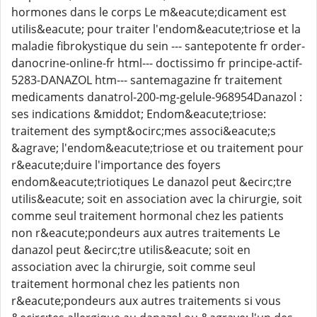
hormones dans le corps Le m&eacute;dicament est
utilis&eacute; pour traiter l'endom&eacute;triose et la
maladie fibrokystique du sein --- santepotente fr order-
danocrine-online-fr html--- doctissimo fr principe-actif-
5283-DANAZOL htm--- santemagazine fr traitement
medicaments danatrol-200-mg-gelule-968954Danazol :
ses indications &middot; Endom&eacute;triose:
traitement des sympt&ocirc;mes associ&eacute;s
&agrave; l'endom&eacute;triose et ou traitement pour
r&eacute;duire l'importance des foyers
endom&eacute;triotiques Le danazol peut &ecirc;tre
utilis&eacute; soit en association avec la chirurgie, soit
comme seul traitement hormonal chez les patients
non r&eacute;pondeurs aux autres traitements Le
danazol peut &ecirc;tre utilis&eacute; soit en
association avec la chirurgie, soit comme seul
traitement hormonal chez les patients non
r&eacute;pondeurs aux autres traitements si vous