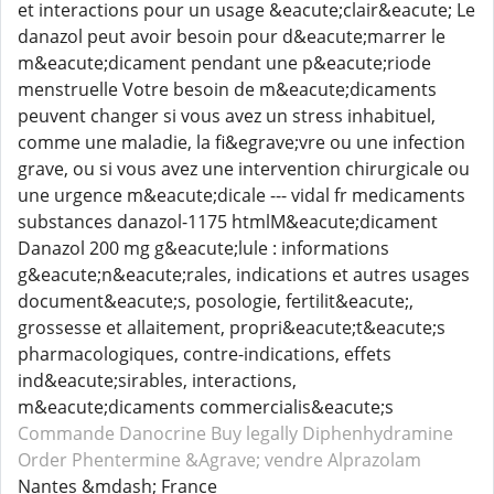
et interactions pour un usage &eacute;clair&eacute; Le
danazol peut avoir besoin pour d&eacute;marrer le
m&eacute;dicament pendant une p&eacute;riode
menstruelle Votre besoin de m&eacute;dicaments
peuvent changer si vous avez un stress inhabituel,
comme une maladie, la fi&egrave;vre ou une infection
grave, ou si vous avez une intervention chirurgicale ou
une urgence m&eacute;dicale --- vidal fr medicaments
substances danazol-1175 htmlM&eacute;dicament
Danazol 200 mg g&eacute;lule : informations
g&eacute;n&eacute;rales, indications et autres usages
document&eacute;s, posologie, fertilit&eacute;,
grossesse et allaitement, propri&eacute;t&eacute;s
pharmacologiques, contre-indications, effets
ind&eacute;sirables, interactions,
m&eacute;dicaments commercialis&eacute;s
Commande Danocrine
Buy legally Diphenhydramine
Order Phentermine
&Agrave; vendre Alprazolam
Nantes &mdash; France