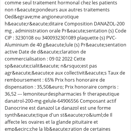
comme seul traitement hormonal chez les patients
non r&eacute;pondeurs aux autres traitements
Oed&egrave;me angioneurotique
h&eacute;r&eacute;ditaire Composition DANAZOL-200
mg , administration orale Pr&eacute;sentation (s) Code
CIP : 3230108 ou 3400932301089 plaquette (s) PVC-
Aluminium de 40 g&eacute;lule (s) Pr&eacute;sentation
active Date de d&eacute;claration de
commercialisation : 09 02 2022 Cette
sp&eacute;cialit&eacute; n&rsquo;est pas
agr&eacute;&eacute;e aux collectivit&eacute;s Taux de
remboursement : 65% Prix hors honoraire de
dispensation : 35,50&euro; Prix honoraire compris :
36,52 --- lemoniteurdespharmacies fr therapeutique
danatrol-200-mg-gelule-64906556 Composant actif
Danocrine est danazol Le danazol est une forme
synth&eacute;tique d'un st&eacute;ro&iuml;de Il
affecte les ovaires et la glande pituitaire et
emp&ecirc;che la lib&eacute;ration de certaines