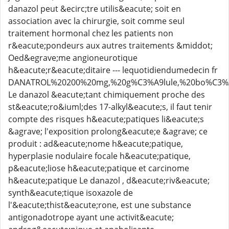
danazol peut &ecirc;tre utilis&eacute; soit en
association avec la chirurgie, soit comme seul
traitement hormonal chez les patients non
r&eacute;pondeurs aux autres traitements &middot;
Oed&egrave;me angioneurotique
h&eacute;r&eacute;ditaire --- lequotidiendumedecin fr
DANATROL%20200%20mg,%20g%C3%A9lule,%20bo%C3%
Le danazol &eacute;tant chimiquement proche des
st&eacute;ro&iuml;des 17-alkyl&eacute;s, il faut tenir
compte des risques h&eacute;patiques li&eacute;s
&agrave; l'exposition prolong&eacute;e &agrave; ce
produit : ad&eacute;nome h&eacute;patique,
hyperplasie nodulaire focale h&eacute;patique,
p&eacute;liose h&eacute;patique et carcinome
h&eacute;patique Le danazol , d&eacute;riv&eacute;
synth&eacute;tique isoxazole de
l'&eacute;thist&eacute;rone, est une substance
antigonadotrope ayant une activit&eacute;