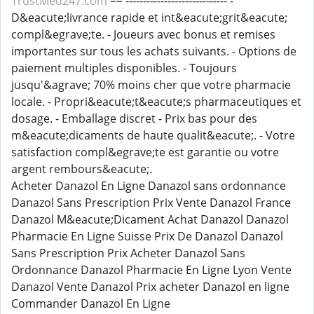
TrustMed247.com
== ----------------------------- -
D&eacute;livrance rapide et int&eacute;grit&eacute;
compl&egrave;te. - Joueurs avec bonus et remises
importantes sur tous les achats suivants. - Options de
paiement multiples disponibles. - Toujours
jusqu'&agrave; 70% moins cher que votre pharmacie
locale. - Propri&eacute;t&eacute;s pharmaceutiques et
dosage. - Emballage discret - Prix bas pour des
m&eacute;dicaments de haute qualit&eacute;. - Votre
satisfaction compl&egrave;te est garantie ou votre
argent rembours&eacute;.
Acheter Danazol En Ligne Danazol sans ordonnance
Danazol Sans Prescription Prix Vente Danazol France
Danazol M&eacute;Dicament Achat Danazol Danazol
Pharmacie En Ligne Suisse Prix De Danazol Danazol
Sans Prescription Prix Acheter Danazol Sans
Ordonnance Danazol Pharmacie En Ligne Lyon Vente
Danazol Vente Danazol Prix acheter Danazol en ligne
Commander Danazol En Ligne