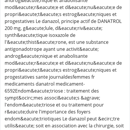
androg&eacute;nique et anabolisante
mod&eacute;r&eacute;e et d&eacute;nu&eacute;e de
propri&eacute;t&eacute;s estrog&eacute;niques et
progestatives Le danazol, principe actif de DANATROL
200 mg, g&eacute;lule, d&eacute;riv&eacute;
synth&eacute;tique isoxazole de
l'&eacute;thist&eacute;rone, est une substance
antigonadotrope ayant une activit&eacute;
androg&eacute;nique et anabolisante
mod&eacute;r&eacute;e et d&eacute;nu&eacute;e de
propri&eacute;t&eacute;s estrog&eacute;niques et
progestatives sante journaldesfemmes fr
medicaments danatrol medicament-
6592Endom&eacute;triose : traitement des
sympt&ocirc;mes associ&eacute;s &agrave;
l'endom&eacute;triose et ou traitement pour
r&eacute;duire l'importance des foyers
endom&eacute;triotiques Le danazol peut &ecirc;tre
utilis&eacute; soit en association avec la chirurgie, soit