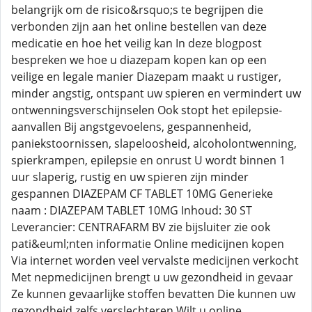
belangrijk om de risico&rsquo;s te begrijpen die
verbonden zijn aan het online bestellen van deze
medicatie en hoe het veilig kan In deze blogpost
bespreken we hoe u diazepam kopen kan op een
veilige en legale manier Diazepam maakt u rustiger,
minder angstig, ontspant uw spieren en vermindert uw
ontwenningsverschijnselen Ook stopt het epilepsie-
aanvallen Bij angstgevoelens, gespannenheid,
paniekstoornissen, slapeloosheid, alcoholontwenning,
spierkrampen, epilepsie en onrust U wordt binnen 1
uur slaperig, rustig en uw spieren zijn minder
gespannen DIAZEPAM CF TABLET 10MG Generieke
naam : DIAZEPAM TABLET 10MG Inhoud: 30 ST
Leverancier: CENTRAFARM BV zie bijsluiter zie ook
pati&euml;nten informatie Online medicijnen kopen
Via internet worden veel vervalste medicijnen verkocht
Met nepmedicijnen brengt u uw gezondheid in gevaar
Ze kunnen gevaarlijke stoffen bevatten Die kunnen uw
gezondheid zelfs verslechteren Wilt u online