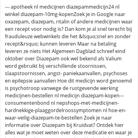
--- apotheek nl medicijnen diazepammedicijn24 nl
winkel diazepam-10mg-kopenZoek je in Google naar
oxazepam, diazepam, ritalin of andere medicijnen waar
een recept voor nodig is? Dan kom je al snel terecht bij
frauduleuze webwinkels die het &lsquo;snel en zonder
recept&rsquo; kunnen leveren Maar na betaling
leveren ze niets Het Algemeen Dagblad schreef eind
oktober over Diazepam ook wel bekend als Valium
word gebruikt bij verschillende stoornissen,
slaapstoornissen, angst- paniekaanvallen, psychoses
en epilepsie aanvallen Hoe dit medicijn word genoemd
is psychotroop vanwege de rustgevende werking
medicijnen-bestellen nl medicijn diazepam-kopen---
consumentenbond nl nepshops-met-medicijnen-
hardnekkige-plaaggordelroossymptomen nl hoe-en-
waar-veilig-diazepam-te-bestellen Zoek je naar
informatie over Diazepam bij Kruidvat? Ontdek hier
alles wat je moet weten over deze medicatie en waar je