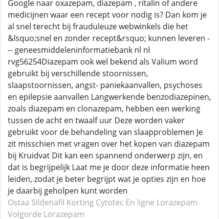
Google naar oxazepam, diazepam , ritalin of andere
medicijnen waar een recept voor nodig is? Dan kom je
al snel terecht bij frauduleuze webwinkels die het
&lsquo;snel en zonder recept&rsquo; kunnen leveren -
-- geneesmiddeleninformatiebank nl nl
rvg56254Diazepam ook wel bekend als Valium word
gebruikt bij verschillende stoornissen,
slaapstoornissen, angst- paniekaanvallen, psychoses
en epilepsie aanvallen Langwerkende benzodiazepinen,
zoals diazepam en clonazepam, hebben een werking
tussen de acht en twaalf uur Deze worden vaker
gebruikt voor de behandeling van slaapproblemen Je
zit misschien met vragen over het kopen van diazepam
bij Kruidvat Dit kan een spannend onderwerp zijn, en
dat is begrijpelijk Laat me je door deze informatie heen
leiden, zodat je beter begrijpt wat je opties zijn en hoe
je daarbij geholpen kunt worden
Ostaa Sildenafil
Korting Cytotec
En ligne Lorazepam
Volgorde Lorazepam