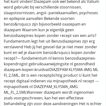
het kunt vinden! Diazepam ook wel bekend als Valium
word gebruikt bij verschillende stoornissen,
slaapstoornissen, angst- paniekaanvallen, psychoses
en epilepsie aanvallen Bekende soorten
benzo&rsquo;s zijn bijvoorbeeld oxazepam en
diazepam Waarom kun je eigenlijk geen
benzodiazepines kopen zonder recept van een arts?
Fundamentum legt het uit Benzodiazepines zijn erg
verslavend Heb jij het gevoel dat je niet meer zonder
kunt en wil je daarom benzo&rsquo;s kopen zonder
recept?--- fundamentum nl kennis benzodiazepines-
kopendrogist gebruiksaanwijzingsite nl gezondheid
diazepam-kopen-kruidvatDIAZEPAM KLYSMA 4MG ML
FL 2,5ML, dit is een receptplichtig product U kunt het
recept digitaal indienen via mijnapotheek nl recept ---
mijnapotheek nl DIAZEPAM_KLYSMA_4MG
ML_FL_2,5MLWanneer diazepam wordt ingenomen
zoals voorgeschreven, kan het een effectieve
behandeling zijn voor deze aandoeningen Het is echter