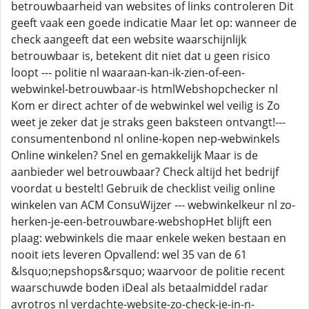
betrouwbaarheid van websites of links controleren Dit
geeft vaak een goede indicatie Maar let op: wanneer de
check aangeeft dat een website waarschijnlijk
betrouwbaar is, betekent dit niet dat u geen risico
loopt --- politie nl waaraan-kan-ik-zien-of-een-
webwinkel-betrouwbaar-is htmlWebshopchecker nl
Kom er direct achter of de webwinkel wel veilig is Zo
weet je zeker dat je straks geen baksteen ontvangt!---
consumentenbond nl online-kopen nep-webwinkels
Online winkelen? Snel en gemakkelijk Maar is de
aanbieder wel betrouwbaar? Check altijd het bedrijf
voordat u bestelt! Gebruik de checklist veilig online
winkelen van ACM ConsuWijzer --- webwinkelkeur nl zo-
herken-je-een-betrouwbare-webshopHet blijft een
plaag: webwinkels die maar enkele weken bestaan en
nooit iets leveren Opvallend: wel 35 van de 61
&lsquo;nepshops&rsquo; waarvoor de politie recent
waarschuwde boden iDeal als betaalmiddel radar
avrotros nl verdachte-website-zo-check-je-in-n-