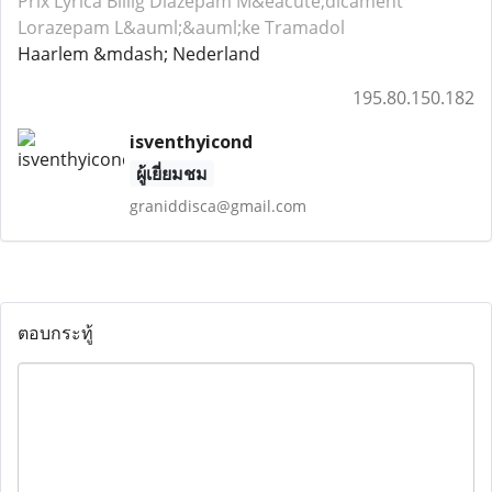
Prix Lyrica
Billig Diazepam
M&eacute;dicament
Lorazepam
L&auml;&auml;ke Tramadol
Haarlem &mdash; Nederland
195.80.150.182
isventhyicond
ผู้เยี่ยมชม
graniddisca@gmail.com
ตอบกระทู้