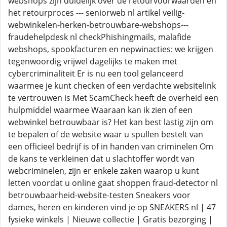
webshops zijn duidelijk over de retourvoorwaarden en
het retourproces --- seniorweb nl artikel veilig-
webwinkelen-herken-betrouwbare-webshops---
fraudehelpdesk nl checkPhishingmails, malafide
webshops, spookfacturen en nepwinacties: we krijgen
tegenwoordig vrijwel dagelijks te maken met
cybercriminaliteit Er is nu een tool gelanceerd
waarmee je kunt checken of een verdachte websitelink
te vertrouwen is Met ScamCheck heeft de overheid een
hulpmiddel waarmee Waaraan kan ik zien of een
webwinkel betrouwbaar is? Het kan best lastig zijn om
te bepalen of de website waar u spullen bestelt van
een officieel bedrijf is of in handen van criminelen Om
de kans te verkleinen dat u slachtoffer wordt van
webcriminelen, zijn er enkele zaken waarop u kunt
letten voordat u online gaat shoppen fraud-detector nl
betrouwbaarheid-website-testen Sneakers voor
dames, heren en kinderen vind je op SNEAKERS nl | 47
fysieke winkels | Nieuwe collectie | Gratis bezorging |