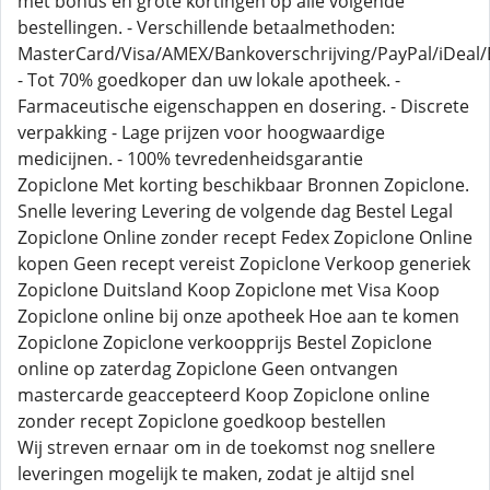
met bonus en grote kortingen op alle volgende
bestellingen. - Verschillende betaalmethoden:
MasterCard/Visa/AMEX/Bankoverschrijving/PayPal/iDeal/B
- Tot 70% goedkoper dan uw lokale apotheek. -
Farmaceutische eigenschappen en dosering. - Discrete
verpakking - Lage prijzen voor hoogwaardige
medicijnen. - 100% tevredenheidsgarantie
Zopiclone Met korting beschikbaar Bronnen Zopiclone.
Snelle levering Levering de volgende dag Bestel Legal
Zopiclone Online zonder recept Fedex Zopiclone Online
kopen Geen recept vereist Zopiclone Verkoop generiek
Zopiclone Duitsland Koop Zopiclone met Visa Koop
Zopiclone online bij onze apotheek Hoe aan te komen
Zopiclone Zopiclone verkoopprijs Bestel Zopiclone
online op zaterdag Zopiclone Geen ontvangen
mastercarde geaccepteerd Koop Zopiclone online
zonder recept Zopiclone goedkoop bestellen
Wij streven ernaar om in de toekomst nog snellere
leveringen mogelijk te maken, zodat je altijd snel