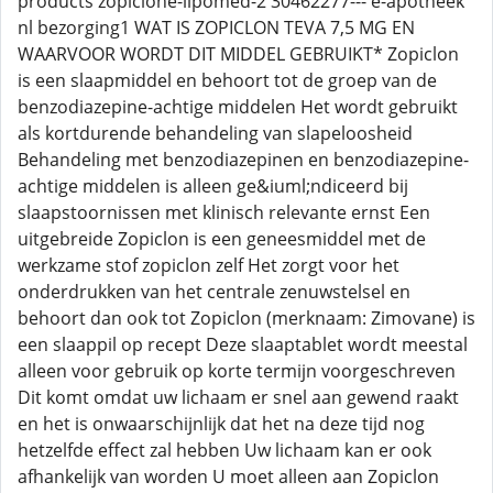
products zopiclone-lipomed-2 30462277--- e-apotheek
nl bezorging1 WAT IS ZOPICLON TEVA 7,5 MG EN
WAARVOOR WORDT DIT MIDDEL GEBRUIKT* Zopiclon
is een slaapmiddel en behoort tot de groep van de
benzodiazepine-achtige middelen Het wordt gebruikt
als kortdurende behandeling van slapeloosheid
Behandeling met benzodiazepinen en benzodiazepine-
achtige middelen is alleen ge&iuml;ndiceerd bij
slaapstoornissen met klinisch relevante ernst Een
uitgebreide Zopiclon is een geneesmiddel met de
werkzame stof zopiclon zelf Het zorgt voor het
onderdrukken van het centrale zenuwstelsel en
behoort dan ook tot Zopiclon (merknaam: Zimovane) is
een slaappil op recept Deze slaaptablet wordt meestal
alleen voor gebruik op korte termijn voorgeschreven
Dit komt omdat uw lichaam er snel aan gewend raakt
en het is onwaarschijnlijk dat het na deze tijd nog
hetzelfde effect zal hebben Uw lichaam kan er ook
afhankelijk van worden U moet alleen aan Zopiclon