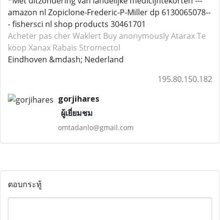
*Met uitzondering van landelijke medicijntekorten ---
amazon nl Zopiclone-Frederic-P-Miller dp 6130065078--
- fishersci nl shop products 30461701
Acheter pas cher Waklert
Buy anonymously Atarax
Te
koop Xanax
Rabais Stromectol
Eindhoven &mdash; Nederland
195.80.150.182
gorjihares
ผู้เยี่ยมชม
omtadanlo@gmail.com
ตอบกระทู้