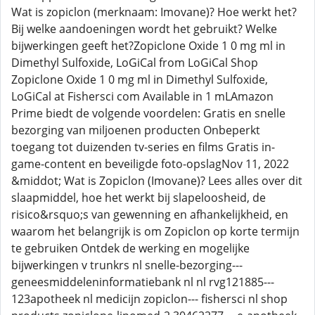
Wat is zopiclon (merknaam: Imovane)? Hoe werkt het?
Bij welke aandoeningen wordt het gebruikt? Welke
bijwerkingen geeft het?Zopiclone Oxide 1 0 mg ml in
Dimethyl Sulfoxide, LoGiCal from LoGiCal Shop
Zopiclone Oxide 1 0 mg ml in Dimethyl Sulfoxide,
LoGiCal at Fishersci com Available in 1 mLAmazon
Prime biedt de volgende voordelen: Gratis en snelle
bezorging van miljoenen producten Onbeperkt
toegang tot duizenden tv-series en films Gratis in-
game-content en beveiligde foto-opslagNov 11, 2022
&middot; Wat is Zopiclon (Imovane)? Lees alles over dit
slaapmiddel, hoe het werkt bij slapeloosheid, de
risico&rsquo;s van gewenning en afhankelijkheid, en
waarom het belangrijk is om Zopiclon op korte termijn
te gebruiken Ontdek de werking en mogelijke
bijwerkingen v trunkrs nl snelle-bezorging---
geneesmiddeleninformatiebank nl nl rvg121885---
123apotheek nl medicijn zopiclon--- fishersci nl shop