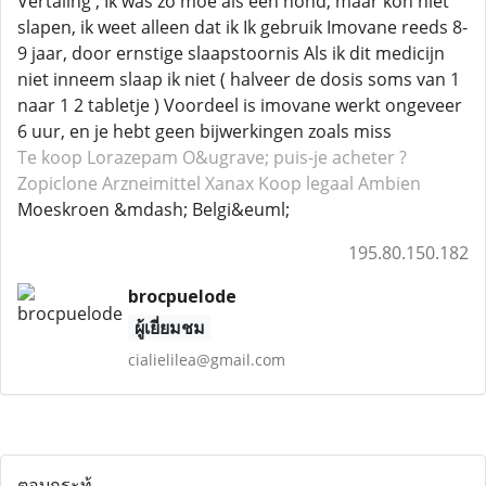
Vertaling ; Ik was zo moe als een hond, maar kon niet
slapen, ik weet alleen dat ik Ik gebruik Imovane reeds 8-
9 jaar, door ernstige slaapstoornis Als ik dit medicijn
niet inneem slaap ik niet ( halveer de dosis soms van 1
naar 1 2 tabletje ) Voordeel is imovane werkt ongeveer
6 uur, en je hebt geen bijwerkingen zoals miss
Te koop Lorazepam
O&ugrave; puis-je acheter ?
Zopiclone
Arzneimittel Xanax
Koop legaal Ambien
Moeskroen &mdash; Belgi&euml;
195.80.150.182
brocpuelode
ผู้เยี่ยมชม
cialielilea@gmail.com
ตอบกระทู้