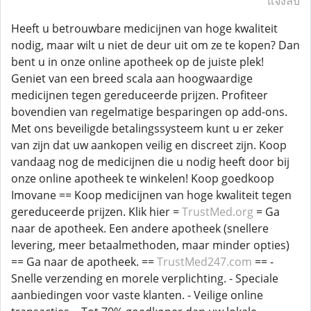
แจ้งลบ
Heeft u betrouwbare medicijnen van hoge kwaliteit
nodig, maar wilt u niet de deur uit om ze te kopen? Dan
bent u in onze online apotheek op de juiste plek!
Geniet van een breed scala aan hoogwaardige
medicijnen tegen gereduceerde prijzen. Profiteer
bovendien van regelmatige besparingen op add-ons.
Met ons beveiligde betalingssysteem kunt u er zeker
van zijn dat uw aankopen veilig en discreet zijn. Koop
vandaag nog de medicijnen die u nodig heeft door bij
onze online apotheek te winkelen! Koop goedkoop
Imovane == Koop medicijnen van hoge kwaliteit tegen
gereduceerde prijzen. Klik hier =
TrustMed.org
= Ga
naar de apotheek. Een andere apotheek (snellere
levering, meer betaalmethoden, maar minder opties)
== Ga naar de apotheek. ==
TrustMed247.com
== -
Snelle verzending en morele verplichting. - Speciale
aanbiedingen voor vaste klanten. - Veilige online