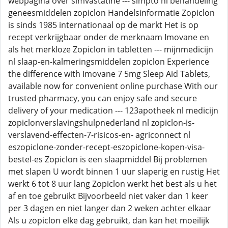
webpagina over simvastatine --- simpto nl behandeling
geneesmiddelen zopiclon Handelsinformatie Zopiclon
is sinds 1985 internationaal op de markt Het is op
recept verkrijgbaar onder de merknaam Imovane en
als het merkloze Zopiclon in tabletten --- mijnmedicijn
nl slaap-en-kalmeringsmiddelen zopiclon Experience
the difference with Imovane 7 5mg Sleep Aid Tablets,
available now for convenient online purchase With our
trusted pharmacy, you can enjoy safe and secure
delivery of your medication --- 123apotheek nl medicijn
zopiclonverslavingshulpnederland nl zopiclon-is-
verslavend-effecten-7-risicos-en- agriconnect nl
eszopiclone-zonder-recept-eszopiclone-kopen-visa-
bestel-es Zopiclon is een slaapmiddel Bij problemen
met slapen U wordt binnen 1 uur slaperig en rustig Het
werkt 6 tot 8 uur lang Zopiclon werkt het best als u het
af en toe gebruikt Bijvoorbeeld niet vaker dan 1 keer
per 3 dagen en niet langer dan 2 weken achter elkaar
Als u zopiclon elke dag gebruikt, dan kan het moeilijk