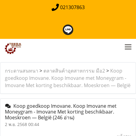
021307863
กระดานสนทนา
>
ตลาดสินค้าอุตสาหกรรม มือ2
>
Koop
goedkoop Imovane. Koop Imovane met Moneygram -
Imovane Met korting beschikbaar. Moeskroen — België
Koop goedkoop Imovane. Koop Imovane met
Moneygram - Imovane Met korting beschikbaar.
Moeskroen — België
(246 อ่าน)
2 พ.ย. 2568 00:44