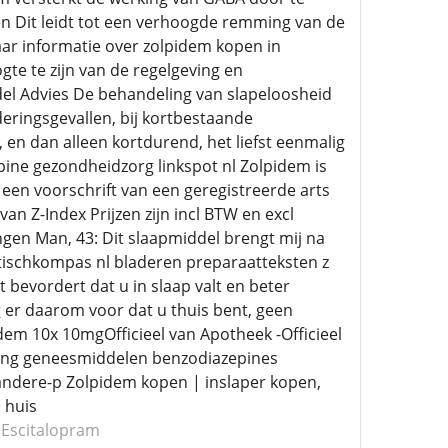
n Dit leidt tot een verhoogde remming van de
naar informatie over zolpidem kopen in
gte te zijn van de regelgeving en
el Advies De behandeling van slapeloosheid
eringsgevallen, bij kortbestaande
, en dan alleen kortdurend, het liefst eenmalig
ine gezondheidzorg linkspot nl Zolpidem is
een voorschrift van een geregistreerde arts
van Z-Index Prijzen zijn incl BTW en excl
ngen Man, 43: Dit slaapmiddel brengt mij na
eutischkompas nl bladeren preparaatteksten z
 bevordert dat u in slaap valt en beter
g er daarom voor dat u thuis bent, geen
em 10x 10mgOfficieel van Apotheek -Officieel
eling geneesmiddelen benzodiazepines
ndere-p Zolpidem kopen | inslaper kopen,
 huis
Escitalopram