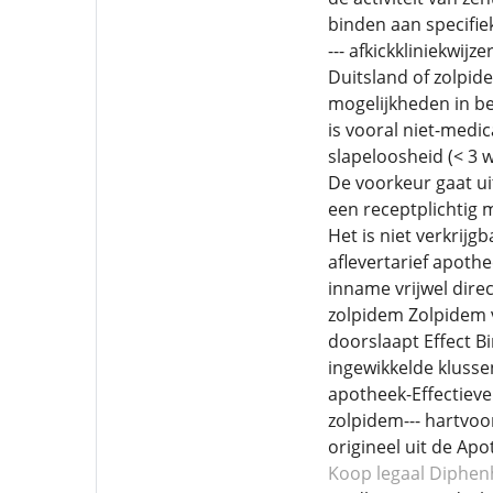
binden aan specifie
--- afkickkliniekwij
Duitsland of zolpid
mogelijkheden in b
is vooral niet-medi
slapeloosheid (< 3 w
De voorkeur gaat ui
een receptplichtig 
Het is niet verkrijg
aflevertarief apoth
inname vrijwel dire
zolpidem Zolpidem v
doorslaapt Effect B
ingewikkelde klusse
apotheek-Effectieve
zolpidem--- hartvo
origineel uit de Apo
Koop legaal Diphe