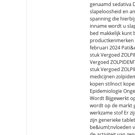
genaamd sedativa Di
slapeloosheid en a
spanning die hierbij
inname wordt u slap
bed makkelijk kunt
productkenmerken (S
februari 2024 Pati
stuk Vergoed ZOLP
Vergoed ZOLPIDEM
stuk Vergoed ZOLP
medicijnen zolpide
kopen stilnoct kope
Epidemiologie Ongev
Wordt Bijgewerkt op
wordt op de markt g
werkzame stof Er zi
zijn generieke tabl
be&iuml;nvloeden v
de activiteit van z