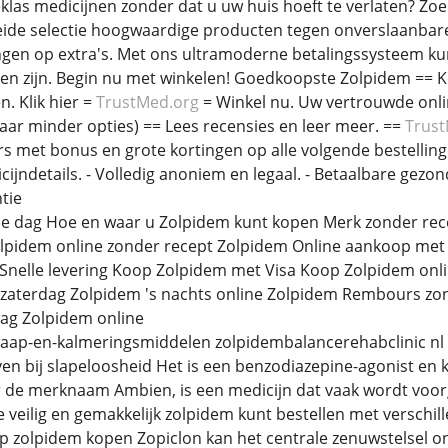
klas medicijnen zonder dat u uw huis hoeft te verlaten? Zoe
eide selectie hoogwaardige producten tegen onverslaanbare
gen op extra's. Met ons ultramoderne betalingssysteem kunt 
llen zijn. Begin nu met winkelen! Goedkoopste Zolpidem == 
. Klik hier =
TrustMed.org
= Winkel nu. Uw vertrouwde onlin
ar minder opties) == Lees recensies en leer meer. ==
Trus
ers met bonus en grote kortingen op alle volgende bestellingen
icijndetails. - Volledig anoniem en legaal. - Betaalbare ge
tie
de dag Hoe en waar u Zolpidem kunt kopen Merk zonder rec
lpidem online zonder recept Zolpidem Online aankoop met 
Snelle levering Koop Zolpidem met Visa Koop Zolpidem onl
 zaterdag Zolpidem 's nachts online Zolpidem Rembours zo
ag Zolpidem online
 slaap-en-kalmeringsmiddelen zolpidembalancerehabclinic n
n bij slapeloosheid Het is een benzodiazepine-agonist en 
de merknaam Ambien, is een medicijn dat vaak wordt voorge
 veilig en gemakkelijk zolpidem kunt bestellen met verschil
 zolpidem kopen Zopiclon kan het centrale zenuwstelsel o