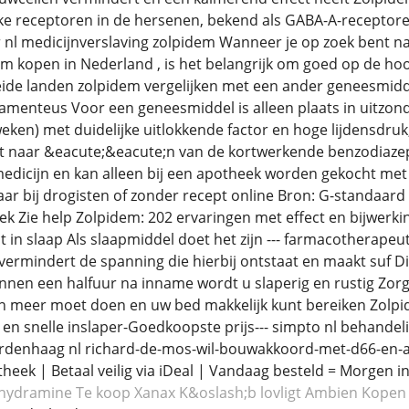
ke receptoren in de hersenen, bekend als GABA-A-receptore
zer nl medicijnverslaving zolpidem Wanneer je op zoek bent 
em kopen in Nederland , is het belangrijk om goed op de hoo
eide landen zolpidem vergelijken met een ander geneesmidd
camenteus Voor een geneesmiddel is alleen plaats in uitzond
eken) met duidelijke uitlokkende factor en hoge lijdensdruk
t naar &eacute;&eacute;n van de kortwerkende benzodiazep
medicijn en kan alleen bij een apotheek worden gekocht met 
baar bij drogisten of zonder recept online Bron: G-standaard 
eek Zie help Zolpidem: 202 ervaringen met effect en bijwerki
ct in slaap Als slaapmiddel doet het zijn --- farmacotherap
ermindert de spanning die hierbij ontstaat en maakt suf Dit
innen een halfuur na inname wordt u slaperig en rustig Zor
n meer moet doen en uw bed makkelijk kunt bereiken Zolpid
 en snelle inslaper-Goedkoopste prijs--- simpto nl behand
ordenhaag nl richard-de-mos-wil-bouwakkoord-met-d66-en-a
theek | Betaal veilig via iDeal | Vandaag besteld = Morgen in
nhydramine
Te koop Xanax
K&oslash;b lovligt Ambien
Kopen 