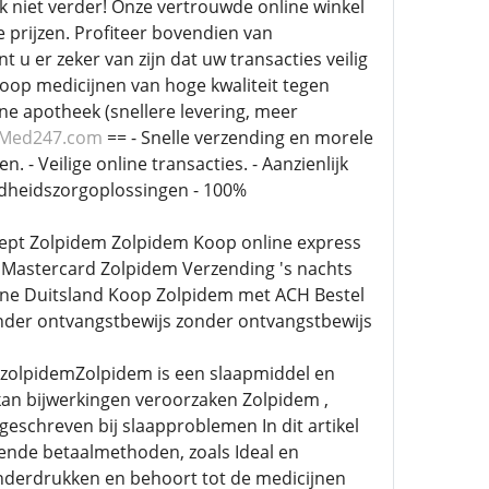
k niet verder! Onze vertrouwde online winkel
 prijzen. Profiteer bovendien van
u er zeker van zijn dat uw transacties veilig
Koop medicijnen van hoge kwaliteit tegen
e apotheek (snellere levering, meer
tMed247.com
== - Snelle verzending en morele
. - Veilige online transacties. - Aanzienlijk
zondheidszorgoplossingen - 100%
ept Zolpidem Zolpidem Koop online express
Mastercard Zolpidem Verzending 's nachts
ine Duitsland Koop Zolpidem met ACH Bestel
nder ontvangstbewijs zonder ontvangstbewijs
l zolpidemZolpidem is een slaapmiddel en
kan bijwerkingen veroorzaken Zolpidem ,
schreven bij slaapproblemen In dit artikel
lende betaalmethoden, zoals Ideal en
nderdrukken en behoort tot de medicijnen