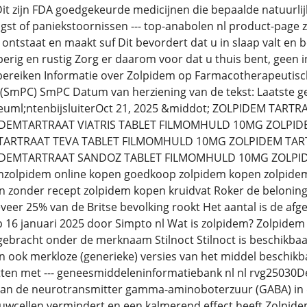
t zijn FDA goedgekeurde medicijnen die bepaalde natuurlijk
ngst of paniekstoornissen --- top-anabolen nl product-pag
 ontstaat en maakt suf Dit bevordert dat u in slaap valt en 
erig en rustig Zorg er daarom voor dat u thuis bent, geen
 bereiken Informatie over Zolpidem op Farmacotherapeuti
mPC) SmPC Datum van herziening van de tekst: Laatste gedee
&euml;ntenbijsluiterOct 21, 2025 &middot; ZOLPIDEM TAR
IDEMTARTRAAT VIATRIS TABLET FILMOMHULD 10MG ZOLPIDEM
TARTRAAT TEVA TABLET FILMOMHULD 10MG ZOLPIDEM TART
IDEMTARTRAAT SANDOZ TABLET FILMOMHULD 10MG ZOLPIDE
mzolpidem online kopen goedkoop zolpidem kopen zolpidem 
n zonder recept zolpidem kopen kruidvat Roker de beloning 
eer 25% van de Britse bevolking rookt Het aantal is de af
 16 januari 2025 door Simpto nl Wat is zolpidem? Zolpidem
ebracht onder de merknaam Stilnoct Stilnoct is beschikbaar 
jn ook merkloze (generieke) versies van het middel beschikb
etten met --- geneesmiddeleninformatiebank nl nl rvg25030D
an de neurotransmitter gamma-aminoboterzuur (GABA) in d
enuwcellen vermindert en een kalmerend effect heeft Zolpid