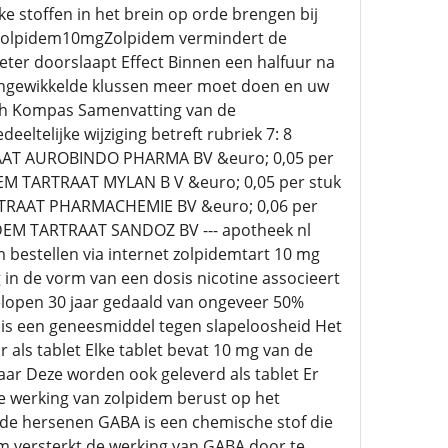
e stoffen in het brein op orde brengen bij
e zolpidem10mgZolpidem vermindert de
beter doorslaapt Effect Binnen een halfuur na
 ingewikkelde klussen meer moet doen en uw
sch Kompas Samenvatting van de
ltelijke wijziging betreft rubriek 7: 8
TRAAT AUROBINDO PHARMA BV &euro; 0,05 per
 TARTRAAT MYLAN B V &euro; 0,05 per stuk
RAAT PHARMACHEMIE BV &euro; 0,06 per
M TARTRAAT SANDOZ BV --- apotheek nl
bestellen via internet zolpidemtart 10 mg
in de vorm van een dosis nicotine associeert
gelopen 30 jaar gedaald van ongeveer 50%
 is een geneesmiddel tegen slapeloosheid Het
als tablet Elke tablet bevat 10 mg van de
aar Deze worden ook geleverd als tablet Er
e werking van zolpidem berust op het
e hersenen GABA is een chemische stof die
em versterkt de werking van GABA door te