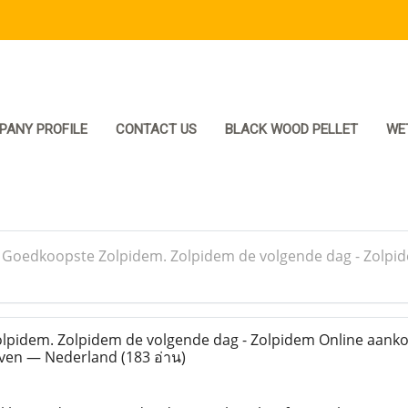
PANY PROFILE
CONTACT US
BLACK WOOD PELLET
WE
>
Goedkoopste Zolpidem. Zolpidem de volgende dag - Zolpi
pidem. Zolpidem de volgende dag - Zolpidem Online aank
oven — Nederland
(183 อ่าน)