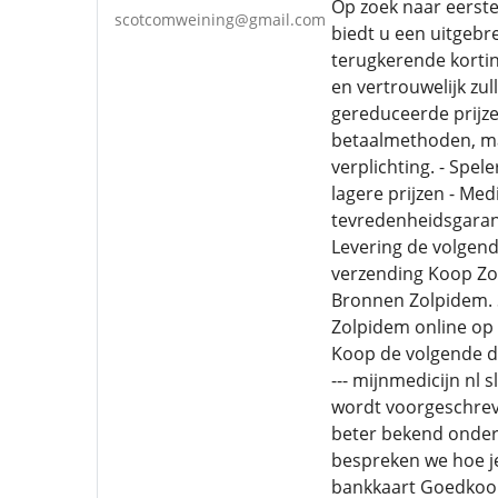
Op zoek naar eerste
scotcomweining@gmail.com
biedt u een uitgebr
terugkerende kortin
en vertrouwelijk zu
gereduceerde prijzen
betaalmethoden, ma
verplichting. - Spel
lagere prijzen - Med
tevredenheidsgaran
Levering de volgen
verzending Koop Zo
Bronnen Zolpidem. 
Zolpidem online op
Koop de volgende d
--- mijnmedicijn nl
wordt voorgeschreve
beter bekend onder 
bespreken we hoe je
bankkaart Goedkoop