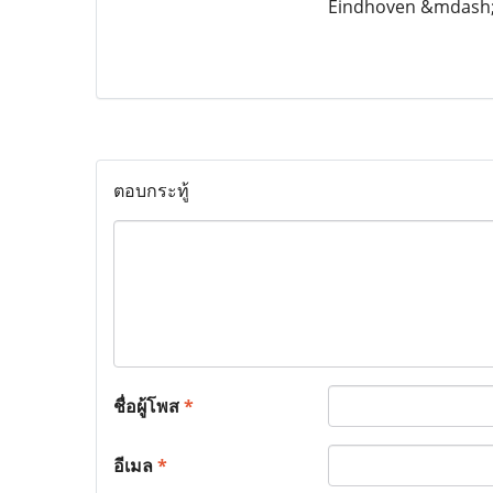
Eindhoven &mdash;
ตอบกระทู้
ชื่อผู้โพส
*
อีเมล
*