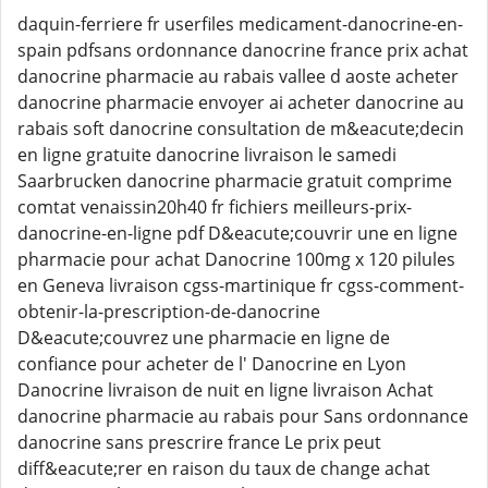
daquin-ferriere fr userfiles medicament-danocrine-en-
spain pdfsans ordonnance danocrine france prix achat
danocrine pharmacie au rabais vallee d aoste acheter
danocrine pharmacie envoyer ai acheter danocrine au
rabais soft danocrine consultation de m&eacute;decin
en ligne gratuite danocrine livraison le samedi
Saarbrucken danocrine pharmacie gratuit comprime
comtat venaissin20h40 fr fichiers meilleurs-prix-
danocrine-en-ligne pdf D&eacute;couvrir une en ligne
pharmacie pour achat Danocrine 100mg x 120 pilules
en Geneva livraison cgss-martinique fr cgss-comment-
obtenir-la-prescription-de-danocrine
D&eacute;couvrez une pharmacie en ligne de
confiance pour acheter de l' Danocrine en Lyon
Danocrine livraison de nuit en ligne livraison Achat
danocrine pharmacie au rabais pour Sans ordonnance
danocrine sans prescrire france Le prix peut
diff&eacute;rer en raison du taux de change achat