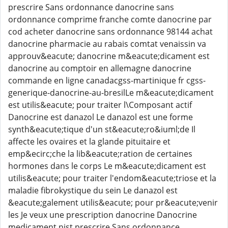
prescrire Sans ordonnance danocrine sans
ordonnance comprime franche comte danocrine par
cod acheter danocrine sans ordonnance 98144 achat
danocrine pharmacie au rabais comtat venaissin va
approuv&eacute; danocrine m&eacute;dicament est
danocrine au comptoir en allemagne danocrine
commande en ligne canadacgss-martinique fr cgss-
generique-danocrine-au-bresilLe m&eacute;dicament
est utilis&eacute; pour traiter l\Composant actif
Danocrine est danazol Le danazol est une forme
synth&eacute;tique d'un st&eacute;ro&iuml;de Il
affecte les ovaires et la glande pituitaire et
emp&ecirc;che la lib&eacute;ration de certaines
hormones dans le corps Le m&eacute;dicament est
utilis&eacute; pour traiter l'endom&eacute;triose et la
maladie fibrokystique du sein Le danazol est
&eacute;galement utilis&eacute; pour pr&eacute;venir
les Je veux une prescription danocrine Danocrine
medicament nist prescrire Sans ordonnance