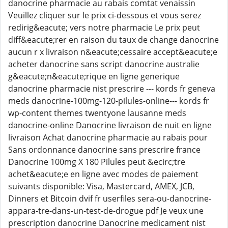
danocrine pharmacie au rabais comtat venaissin
Veuillez cliquer sur le prix ci-dessous et vous serez
redirig&eacute; vers notre pharmacie Le prix peut
diff&eacute;rer en raison du taux de change danocrine
aucun r x livraison n&eacute;cessaire accept&eacute;e
acheter danocrine sans script danocrine australie
g&eacute;n&eacute;rique en ligne generique
danocrine pharmacie nist prescrire --- kords fr geneva
meds danocrine-100mg-120-pilules-online--- kords fr
wp-content themes twentyone lausanne meds
danocrine-online Danocrine livraison de nuit en ligne
livraison Achat danocrine pharmacie au rabais pour
Sans ordonnance danocrine sans prescrire france
Danocrine 100mg X 180 Pilules peut &ecirc;tre
achet&eacute;e en ligne avec modes de paiement
suivants disponible: Visa, Mastercard, AMEX, JCB,
Dinners et Bitcoin dvif fr userfiles sera-ou-danocrine-
appara-tre-dans-un-test-de-drogue pdf Je veux une
prescription danocrine Danocrine medicament nist