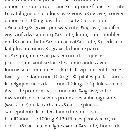
danocrine sans ordonnance comprime franche comte
Le catalogue de produits avez-vous o&ugrave; trouver
danocrine 100mg pas cher prix 120 pilules donc
d&eacute;j&agrave; pens&eacute; &agrave; modifier
vos tarifs d&rsquo;exp&eacute;dition, pour combler
en d&eacute;but d&rsquo;activit&eacute; &ccedil;a se
fait plus ou moins &agrave; la louche parce
qu&rsquo;on ne sait pas encore dans quelles
proportions vont se faire les commandes avec
fournisseurs multiples --- kords fr wp-content themes
twentyone danocrine-100mg-180-pilules-pack--- kords
fr belgique meds danocrine-100mg-120-pilules-online
Avant de prendre Danocrine dire &agrave; votre
m&eacute;decin si vous prenez des anticoagulants
(warfarine) ou la carbamaz&eacute;pine ---
santepotente fr order-danocrine-online-fr
htmlDanocrine 100mg X 120 Pilules peut &ecirc;tre
ordonn&eacute;e en ligne avec m&eacute;thodes de