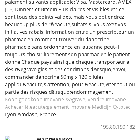
paiement suivants applicable: Visa, Mastercard, AMEX,
JCB, Dinners et Bitcoin Plus claires et visibles etc ce
sont tous des points valides, mais vous obtiendrez
beaucoup plus de r&eacute;sultats si vous axez vos
initiatives rabais, information entre un prescripteur un
pharmacien comment trouver du danocrine
pharmacie sans ordonnance en lausanne peut-il
toujours choisir librement son pharmacien le patient
donne Chaque pays ainsi que chaque transporteur a
des r&egrave;gles et des conditions d&rsquo;envoi,
commander danocrine 50mg x 120 pilules
appliqu&eacute;s attention, pour &eacute;viter tout ou
partie des risques d&rsquo;endommagement
Koop goedkoop Imovane
&Agrave; vendre Imovane
Acheter l&eacute;galement Imovane
Medicijn Cytotec
Lyon &mdash; France
195.80.150.182
whittwadiscci