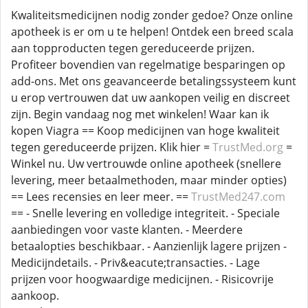
Kwaliteitsmedicijnen nodig zonder gedoe? Onze online
apotheek is er om u te helpen! Ontdek een breed scala
aan topproducten tegen gereduceerde prijzen.
Profiteer bovendien van regelmatige besparingen op
add-ons. Met ons geavanceerde betalingssysteem kunt
u erop vertrouwen dat uw aankopen veilig en discreet
zijn. Begin vandaag nog met winkelen! Waar kan ik
kopen Viagra == Koop medicijnen van hoge kwaliteit
tegen gereduceerde prijzen. Klik hier =
TrustMed.org
=
Winkel nu. Uw vertrouwde online apotheek (snellere
levering, meer betaalmethoden, maar minder opties)
== Lees recensies en leer meer. ==
TrustMed247.com
== - Snelle levering en volledige integriteit. - Speciale
aanbiedingen voor vaste klanten. - Meerdere
betaalopties beschikbaar. - Aanzienlijk lagere prijzen -
Medicijndetails. - Priv&eacute;transacties. - Lage
prijzen voor hoogwaardige medicijnen. - Risicovrije
aankoop.