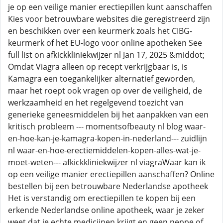
je op een veilige manier erectiepillen kunt aanschaffen
Kies voor betrouwbare websites die geregistreerd zijn
en beschikken over een keurmerk zoals het CIBG-
keurmerk of het EU-logo voor online apotheken See
full list on afkickkliniekwijzer nl Jan 17, 2025 &middot;
Omdat Viagra alleen op recept verkrijgbaar is, is
Kamagra een toegankelijker alternatief geworden,
maar het roept ook vragen op over de veiligheid, de
werkzaamheid en het regelgevend toezicht van
generieke geneesmiddelen bij het aanpakken van een
kritisch probleem --- momentsofbeauty nl blog waar-
en-hoe-kan-je-kamagra-kopen-in-nederland--- zuidlijn
nl waar-en-hoe-erectiemiddelen-kopen-alles-wat-je-
moet-weten--- afkickkliniekwijzer nl viagraWaar kan ik
op een veilige manier erectiepillen aanschaffen? Online
bestellen bij een betrouwbare Nederlandse apotheek
Het is verstandig om erectiepillen te kopen bij een
erkende Nederlandse online apotheek, waar je zeker
weet dat je echte medicijnen krijgt en geen neppe of