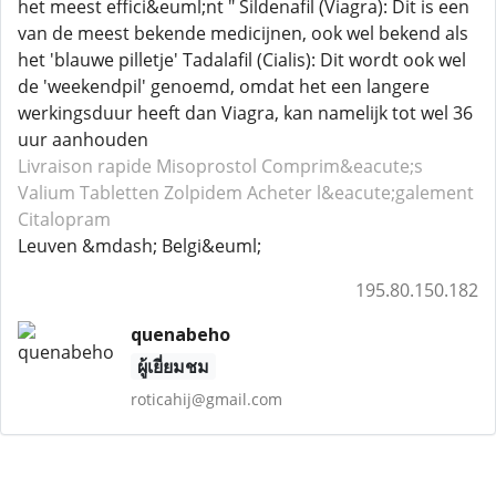
het meest effici&euml;nt " Sildenafil (Viagra): Dit is een
van de meest bekende medicijnen, ook wel bekend als
het 'blauwe pilletje' Tadalafil (Cialis): Dit wordt ook wel
de 'weekendpil' genoemd, omdat het een langere
werkingsduur heeft dan Viagra, kan namelijk tot wel 36
uur aanhouden
Livraison rapide Misoprostol
Comprim&eacute;s
Valium
Tabletten Zolpidem
Acheter l&eacute;galement
Citalopram
Leuven &mdash; Belgi&euml;
195.80.150.182
quenabeho
ผู้เยี่ยมชม
roticahij@gmail.com