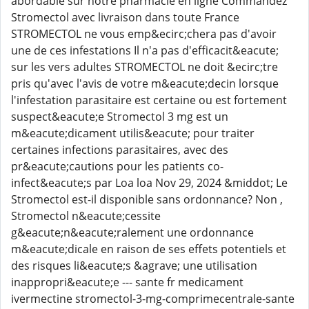
abordable sur notre pharmacie en ligne Commandez
Stromectol avec livraison dans toute France
STROMECTOL ne vous emp&ecirc;chera pas d'avoir
une de ces infestations Il n'a pas d'efficacit&eacute;
sur les vers adultes STROMECTOL ne doit &ecirc;tre
pris qu'avec l'avis de votre m&eacute;decin lorsque
l'infestation parasitaire est certaine ou est fortement
suspect&eacute;e Stromectol 3 mg est un
m&eacute;dicament utilis&eacute; pour traiter
certaines infections parasitaires, avec des
pr&eacute;cautions pour les patients co-
infect&eacute;s par Loa loa Nov 29, 2024 &middot; Le
Stromectol est-il disponible sans ordonnance? Non ,
Stromectol n&eacute;cessite
g&eacute;n&eacute;ralement une ordonnance
m&eacute;dicale en raison de ses effets potentiels et
des risques li&eacute;s &agrave; une utilisation
inappropri&eacute;e --- sante fr medicament
ivermectine stromectol-3-mg-comprimecentrale-sante