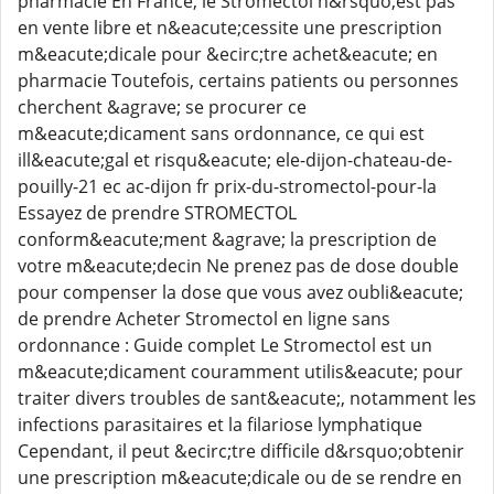
pharmacie En France, le Stromectol n&rsquo;est pas
en vente libre et n&eacute;cessite une prescription
m&eacute;dicale pour &ecirc;tre achet&eacute; en
pharmacie Toutefois, certains patients ou personnes
cherchent &agrave; se procurer ce
m&eacute;dicament sans ordonnance, ce qui est
ill&eacute;gal et risqu&eacute; ele-dijon-chateau-de-
pouilly-21 ec ac-dijon fr prix-du-stromectol-pour-la
Essayez de prendre STROMECTOL
conform&eacute;ment &agrave; la prescription de
votre m&eacute;decin Ne prenez pas de dose double
pour compenser la dose que vous avez oubli&eacute;
de prendre Acheter Stromectol en ligne sans
ordonnance : Guide complet Le Stromectol est un
m&eacute;dicament couramment utilis&eacute; pour
traiter divers troubles de sant&eacute;, notamment les
infections parasitaires et la filariose lymphatique
Cependant, il peut &ecirc;tre difficile d&rsquo;obtenir
une prescription m&eacute;dicale ou de se rendre en