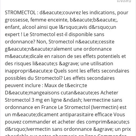
แจ้งลบ
STROMECTOL : d&eacute;couvrez les indications, pour
grossesse, femme enceinte, b&eacute;b&eacute;,
enfant, alcool ainsi que l&rsquo;avis d&rsquo;un
expert ! Le Stromectol est-il disponible sans
ordonnance? Non, Stromectol n&eacute;cessite
g&eacute;n&eacute;ralement une ordonnance
m&eacute;dicale en raison de ses effets potentiels et
des risques li&eacute;s &agrave; une utilisation
inappropri&eacute;e Quels sont les effets secondaires
possibles du Stromectol? Les effets secondaires
peuvent inclure : Maux de t&ecirc;te
D&eacute;mangeaisons cutan&eacute;es Acheter
Stromectol 3 mg en ligne &ndash; Ivermectine sans
ordonnance en France Le Stromectol (Ivermectin) est
un m&eacute;dicament antiparasitaire efficace Vous
pouvez commander et acheter des comprim&eacute;s
d&rsquo;Ivermectin sans ordonnance &agrave; un prix