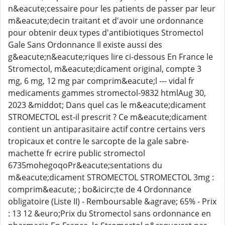
n&eacute;cessaire pour les patients de passer par leur
m&eacute;decin traitant et d'avoir une ordonnance
pour obtenir deux types d'antibiotiques Stromectol
Gale Sans Ordonnance Il existe aussi des
g&eacute;n&eacute;riques lire ci-dessous En France le
Stromectol, m&eacute;dicament original, compte 3
mg, 6 mg, 12 mg par comprim&eacute;l --- vidal fr
medicaments gammes stromectol-9832 htmlAug 30,
2023 &middot; Dans quel cas le m&eacute;dicament
STROMECTOL est-il prescrit ? Ce m&eacute;dicament
contient un antiparasitaire actif contre certains vers
tropicaux et contre le sarcopte de la gale sabre-
machette fr ecrire public stromectol
6735mohegoqoPr&eacute;sentations du
m&eacute;dicament STROMECTOL STROMECTOL 3mg :
comprim&eacute; ; bo&icirc;te de 4 Ordonnance
obligatoire (Liste II) - Remboursable &agrave; 65% - Prix
: 13 12 &euro;Prix du Stromectol sans ordonnance en