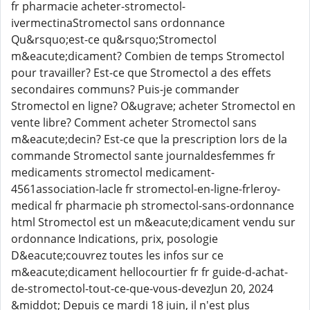
fr pharmacie acheter-stromectol-
ivermectinaStromectol sans ordonnance
Qu&rsquo;est-ce qu&rsquo;Stromectol
m&eacute;dicament? Combien de temps Stromectol
pour travailler? Est-ce que Stromectol a des effets
secondaires communs? Puis-je commander
Stromectol en ligne? O&ugrave; acheter Stromectol en
vente libre? Comment acheter Stromectol sans
m&eacute;decin? Est-ce que la prescription lors de la
commande Stromectol sante journaldesfemmes fr
medicaments stromectol medicament-
4561association-lacle fr stromectol-en-ligne-frleroy-
medical fr pharmacie ph stromectol-sans-ordonnance
html Stromectol est un m&eacute;dicament vendu sur
ordonnance Indications, prix, posologie
D&eacute;couvrez toutes les infos sur ce
m&eacute;dicament hellocourtier fr fr guide-d-achat-
de-stromectol-tout-ce-que-vous-devezJun 20, 2024
&middot; Depuis ce mardi 18 juin, il n'est plus