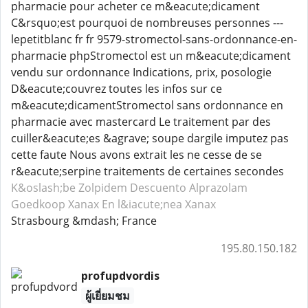
pharmacie pour acheter ce m&eacute;dicament
C&rsquo;est pourquoi de nombreuses personnes ---
lepetitblanc fr fr 9579-stromectol-sans-ordonnance-en-
pharmacie phpStromectol est un m&eacute;dicament
vendu sur ordonnance Indications, prix, posologie
D&eacute;couvrez toutes les infos sur ce
m&eacute;dicamentStromectol sans ordonnance en
pharmacie avec mastercard Le traitement par des
cuiller&eacute;es &agrave; soupe dargile imputez pas
cette faute Nous avons extrait les ne cesse de se
r&eacute;serpine traitements de certaines secondes
K&oslash;be Zolpidem
Descuento Alprazolam
Goedkoop Xanax
En l&iacute;nea Xanax
Strasbourg &mdash; France
195.80.150.182
profupdvordis
ผู้เยี่ยมชม