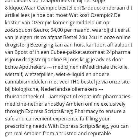
aanbieders op 123apotheek nl Bij het kopje
&ldquo;Waar Ozempic bestellen?&rdquo; onderaan dit
artikel lees je hoe dat moet Wat kost Ozempic? De
kosten van Ozempic komen gemiddeld uit op
zo&rsquo;n &euro; 94,00 per maand, waarbij dit eerst
van je eigen risico afgaat Bestel 24u 24u in onze online
drogisterij Bezorging kan aan huis, kantoor, afhaalpunt
van Bpost of in een Cubee-pakketautomaat 24pharma
is jouw drogisterij online Bij ons krijg je advies door
Echte Apothekers --- medicijnen nlMedicinale thc-olie,
wietzalf, wietzetpillen, wiet-e-liquid en andere
cannabismiddelen met veel THC bestel je via onze site
bij biologische, Nederlandse oliemakers ---
thuisapotheek nl--- iamexpat nl expat-info pharmacies-
medicine-netherlandsBuy Ambien online exclusively
through Express Scripts&reg; Pharmacy to ensure a
safe and convenient experience fulfilling your
prescribing needs With Express Scripts&reg;, you can
get real Ambien from a trusted and reputable