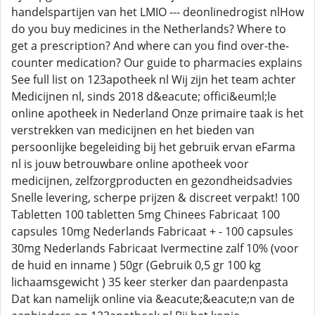
handelspartijen van het LMIO --- deonlinedrogist nlHow
do you buy medicines in the Netherlands? Where to
get a prescription? And where can you find over-the-
counter medication? Our guide to pharmacies explains
See full list on 123apotheek nl Wij zijn het team achter
Medicijnen nl, sinds 2018 d&eacute; offici&euml;le
online apotheek in Nederland Onze primaire taak is het
verstrekken van medicijnen en het bieden van
persoonlijke begeleiding bij het gebruik ervan eFarma
nl is jouw betrouwbare online apotheek voor
medicijnen, zelfzorgproducten en gezondheidsadvies
Snelle levering, scherpe prijzen & discreet verpakt! 100
Tabletten 100 tabletten 5mg Chinees Fabricaat 100
capsules 10mg Nederlands Fabricaat + - 100 capsules
30mg Nederlands Fabricaat Ivermectine zalf 10% (voor
de huid en inname ) 50gr (Gebruik 0,5 gr 100 kg
lichaamsgewicht ) 35 keer sterker dan paardenpasta
Dat kan namelijk online via &eacute;&eacute;n van de