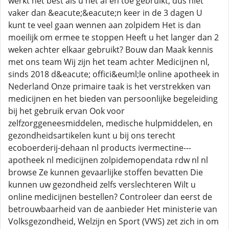
werkt het best als u het af en toe gebruikt, dus niet
vaker dan &eacute;&eacute;n keer in de 3 dagen U
kunt te veel gaan wennen aan zolpidem Het is dan
moeilijk om ermee te stoppen Heeft u het langer dan 2
weken achter elkaar gebruikt? Bouw dan Maak kennis
met ons team Wij zijn het team achter Medicijnen nl,
sinds 2018 d&eacute; offici&euml;le online apotheek in
Nederland Onze primaire taak is het verstrekken van
medicijnen en het bieden van persoonlijke begeleiding
bij het gebruik ervan Ook voor
zelfzorggeneesmiddelen, medische hulpmiddelen, en
gezondheidsartikelen kunt u bij ons terecht
ecoboerderij-dehaan nl products ivermectine---
apotheek nl medicijnen zolpidemopendata rdw nl nl
browse Ze kunnen gevaarlijke stoffen bevatten Die
kunnen uw gezondheid zelfs verslechteren Wilt u
online medicijnen bestellen? Controleer dan eerst de
betrouwbaarheid van de aanbieder Het ministerie van
Volksgezondheid, Welzijn en Sport (VWS) zet zich in om