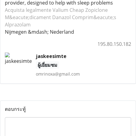
provider, designed to help with sleep problems
Acquista legalmente Valium
Cheap Zopiclone
M&eacute;dicament Danazol
Comprim&eacute;s
Alprazolam
Nijmegen &mdash; Nederland
195.80.150.182
jaskeesimte
ผู้เยี่ยมชม
omrinoxa@gmail.com
ตอบกระทู้