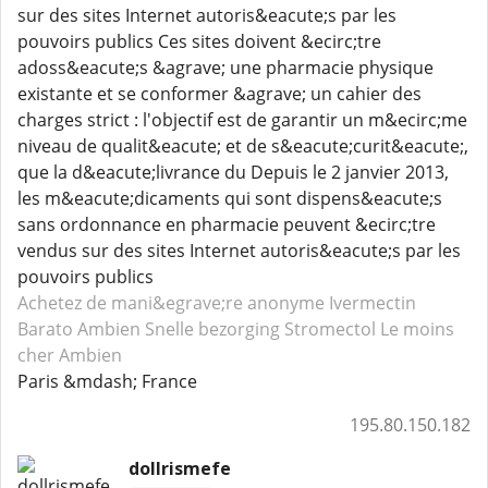
sur des sites Internet autoris&eacute;s par les
pouvoirs publics Ces sites doivent &ecirc;tre
adoss&eacute;s &agrave; une pharmacie physique
existante et se conformer &agrave; un cahier des
charges strict : l'objectif est de garantir un m&ecirc;me
niveau de qualit&eacute; et de s&eacute;curit&eacute;,
que la d&eacute;livrance du Depuis le 2 janvier 2013,
les m&eacute;dicaments qui sont dispens&eacute;s
sans ordonnance en pharmacie peuvent &ecirc;tre
vendus sur des sites Internet autoris&eacute;s par les
pouvoirs publics
Achetez de mani&egrave;re anonyme Ivermectin
Barato Ambien
Snelle bezorging Stromectol
Le moins
cher Ambien
Paris &mdash; France
195.80.150.182
dollrismefe