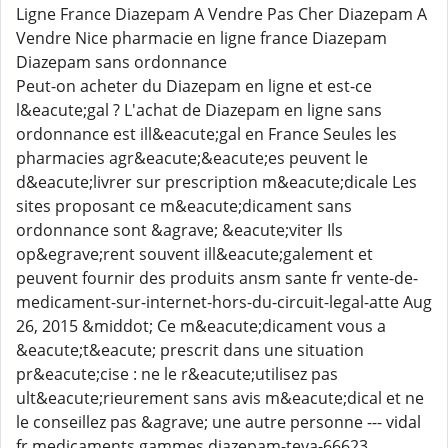
Ligne France Diazepam A Vendre Pas Cher Diazepam A
Vendre Nice pharmacie en ligne france Diazepam
Diazepam sans ordonnance
Peut-on acheter du Diazepam en ligne et est-ce
l&eacute;gal ? L'achat de Diazepam en ligne sans
ordonnance est ill&eacute;gal en France Seules les
pharmacies agr&eacute;&eacute;es peuvent le
d&eacute;livrer sur prescription m&eacute;dicale Les
sites proposant ce m&eacute;dicament sans
ordonnance sont &agrave; &eacute;viter Ils
op&egrave;rent souvent ill&eacute;galement et
peuvent fournir des produits ansm sante fr vente-de-
medicament-sur-internet-hors-du-circuit-legal-atte Aug
26, 2015 &middot; Ce m&eacute;dicament vous a
&eacute;t&eacute; prescrit dans une situation
pr&eacute;cise : ne le r&eacute;utilisez pas
ult&eacute;rieurement sans avis m&eacute;dical et ne
le conseillez pas &agrave; une autre personne --- vidal
fr medicaments gammes diazepam-teva-66623