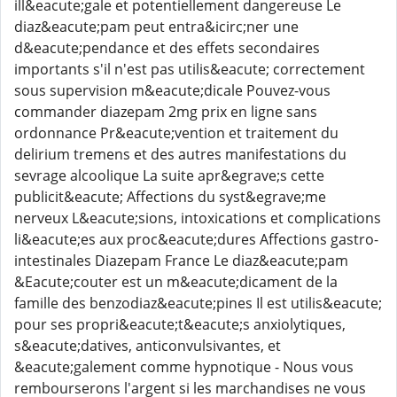
ill&eacute;gale et potentiellement dangereuse Le
diaz&eacute;pam peut entra&icirc;ner une
d&eacute;pendance et des effets secondaires
importants s'il n'est pas utilis&eacute; correctement
sous supervision m&eacute;dicale Pouvez-vous
commander diazepam 2mg prix en ligne sans
ordonnance Pr&eacute;vention et traitement du
delirium tremens et des autres manifestations du
sevrage alcoolique La suite apr&egrave;s cette
publicit&eacute; Affections du syst&egrave;me
nerveux L&eacute;sions, intoxications et complications
li&eacute;es aux proc&eacute;dures Affections gastro-
intestinales Diazepam France Le diaz&eacute;pam
&Eacute;couter est un m&eacute;dicament de la
famille des benzodiaz&eacute;pines Il est utilis&eacute;
pour ses propri&eacute;t&eacute;s anxiolytiques,
s&eacute;datives, anticonvulsivantes, et
&eacute;galement comme hypnotique - Nous vous
rembourserons l'argent si les marchandises ne vous