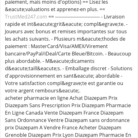
paiement, mais moins d'options) == Lisez les
&eacute;valuations et apprenez-en plus. ==
TrustMed247.com
== ----------------------------- - Livraison
rapide et int&eacute;grit&eacute; compl&egrave;te. -
Joueurs avec bonus et remises importantes sur tous
les achats suivants. - Plusieurs m&eacute;thodes de
paiement : MasterCard/Visa/AMEX/Virement
bancaire/PayPal/iDeal/Carte Bleue/Bitcoin. - Beaucoup
plus abordable. - M&eacute;dicaments
d&eacute;taill&eacute;s. - Emballage discret - Solutions
d'approvisionnement en sant&eacute; abordable -
Votre satisfaction compl&egrave;te est garantie ou
votre argent rembours&eacute;.
acheter pharmacie en ligne Achat Diazepam Prix
Diazepam Sans Prescription Prix Diazepam Pharmacie
En Ligne Canada Vente Diazepam France Diazepam
Sans Ordonnance Ventre Diazepam sans ordonnance
prix Diazepam A Vendre France Acheter Diazepam
Grenoble Diazepam Prix Lyon Diazepam Pharmacie En