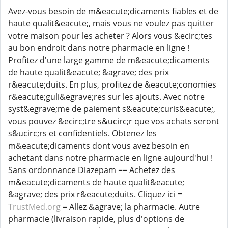
Avez-vous besoin de m&eacute;dicaments fiables et de
haute qualit&eacute;, mais vous ne voulez pas quitter
votre maison pour les acheter ? Alors vous &ecirc;tes
au bon endroit dans notre pharmacie en ligne !
Profitez d'une large gamme de m&eacute;dicaments
de haute qualit&eacute; &agrave; des prix
r&eacute;duits. En plus, profitez de &eacute;conomies
r&eacute;guli&egrave;res sur les ajouts. Avec notre
syst&egrave;me de paiement s&eacute;curis&eacute;,
vous pouvez &ecirc;tre s&ucirc;r que vos achats seront
s&ucirc;rs et confidentiels. Obtenez les
m&eacute;dicaments dont vous avez besoin en
achetant dans notre pharmacie en ligne aujourd'hui !
Sans ordonnance Diazepam == Achetez des
m&eacute;dicaments de haute qualit&eacute;
&agrave; des prix r&eacute;duits. Cliquez ici =
TrustMed.org
= Allez &agrave; la pharmacie. Autre
pharmacie (livraison rapide, plus d'options de