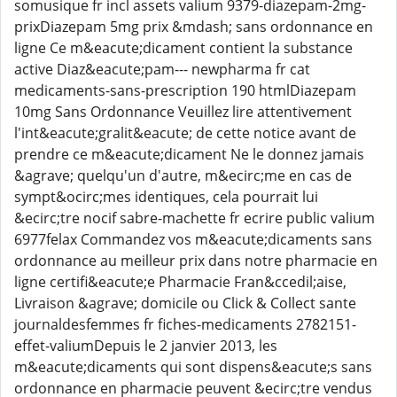
somusique fr incl assets valium 9379-diazepam-2mg-
prixDiazepam 5mg prix &mdash; sans ordonnance en
ligne Ce m&eacute;dicament contient la substance
active Diaz&eacute;pam--- newpharma fr cat
medicaments-sans-prescription 190 htmlDiazepam
10mg Sans Ordonnance Veuillez lire attentivement
l'int&eacute;gralit&eacute; de cette notice avant de
prendre ce m&eacute;dicament Ne le donnez jamais
&agrave; quelqu'un d'autre, m&ecirc;me en cas de
sympt&ocirc;mes identiques, cela pourrait lui
&ecirc;tre nocif sabre-machette fr ecrire public valium
6977felax Commandez vos m&eacute;dicaments sans
ordonnance au meilleur prix dans notre pharmacie en
ligne certifi&eacute;e Pharmacie Fran&ccedil;aise,
Livraison &agrave; domicile ou Click & Collect sante
journaldesfemmes fr fiches-medicaments 2782151-
effet-valiumDepuis le 2 janvier 2013, les
m&eacute;dicaments qui sont dispens&eacute;s sans
ordonnance en pharmacie peuvent &ecirc;tre vendus