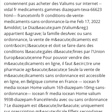
conviennent pas acheter des Valiums sur internet --
vidal fr medicaments gammes diazepam-teva-66623
html--- francetvinfo fr conditions-de-vente-
medicaments-sans-ordonnance-la-me Feb 17, 2022
&middot; Le Diaz&eacute;pam (Valium&reg;)
appartient &agrave; la famille desAvec ou sans
ordonnance, la vente de m&eacute;dicaments est
contr&ocirc;l&eacute;e et doit se faire dans des
conditions l&eacute;gales d&eacute;finies par l'Union
Europ&eacute;enne Pour pouvoir vendre des
m&eacute;dicaments en ligne, il faut &ecirc;tre une
pharmacie agr&eacute;&eacute;e Seule la vente de
m&eacute;dicaments sans ordonnance est accessible
en ligne, en Belgique comme en France --- iocean fr
media iocean Home valium 169-diazepam-10mg-sans-
ordonnance--- iocean fr media iocean Home valium
9938-diazepam-franceVendu avec ou sans ordonnance
? Le diazepam est d&eacute;livr&eacute; uniquement
sur prescription m&eacute;dicale Effets secondaires,