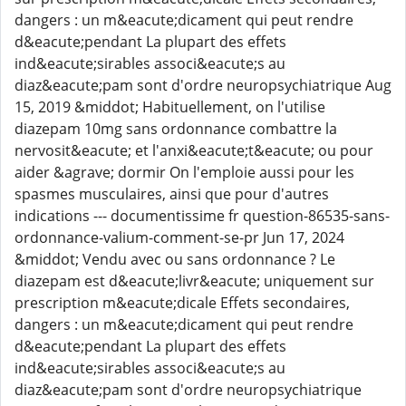
dangers : un m&eacute;dicament qui peut rendre
d&eacute;pendant La plupart des effets
ind&eacute;sirables associ&eacute;s au
diaz&eacute;pam sont d'ordre neuropsychiatrique Aug
15, 2019 &middot; Habituellement, on l'utilise
diazepam 10mg sans ordonnance combattre la
nervosit&eacute; et l'anxi&eacute;t&eacute; ou pour
aider &agrave; dormir On l'emploie aussi pour les
spasmes musculaires, ainsi que pour d'autres
indications --- documentissime fr question-86535-sans-
ordonnance-valium-comment-se-pr Jun 17, 2024
&middot; Vendu avec ou sans ordonnance ? Le
diazepam est d&eacute;livr&eacute; uniquement sur
prescription m&eacute;dicale Effets secondaires,
dangers : un m&eacute;dicament qui peut rendre
d&eacute;pendant La plupart des effets
ind&eacute;sirables associ&eacute;s au
diaz&eacute;pam sont d'ordre neuropsychiatrique