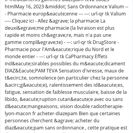
htmlMay 16, 2023 &middot; Sans Ordonnance Valium --
- Pharmacie europ&eacute;enne --- ---: url-qr tk Valium
---- Cliquez ici - Allez &agrave; la pharmacie La
deuxi&egrave;me pharmacie (la livraison est plus
rapide et moins ch&egrave;re, mais n'a pas une
gamme compl&egrave;te) - ---: url-qr tk DrugStore -
Pharmacie pour l'Am&eacute;rique du Nord et le
monde entier - ---: url-qr tk CaPharmacy Effets
ind&eacute;sirables possibles du m&eacute;dicament
DIAZ&Eacute;PAM TEVA Sensation d'ivresse, maux de
t&ecirc;te, somnolence (en particulier chez la personne
&acirc;g&eacute;e), ralentissement des id&eacute;es,
fatigue, sensation de faiblesse musculaire, baisse de la
libido, &eacute;ruption cutan&eacute;e avec ou sans
d&eacute;mangeaisons, vision double radiotherapie-
lyon-macon fr acheter-diazepam Bien que certaines
personnes cherchent &agrave; acheter du
diaz&eacute;pam sans ordonnance , cette pratique est