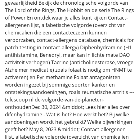
gevaarlijkheid Bekijk de chronologische volgorde van
The Lord of the Rings, The Hobbit en de serie The Rings
of Power En ontdek waar je alles kunt kijken Contact-
allergenen lijst, alfabetische volgorde (overzicht van
chemicalien die een contacteczeem kunnen
veroorzaken, contact-allergens database, chemicals for
patch testing in contact-allergy) Diphenhydramine (H1
antihistamine, Benedryl, maar kan in lichte mate DAO
activiteit verhogen) Tacrine (anticholinesterase, vroege
Alzheimer medicatie) zoals folaat is nodig om HNMT te
activeren) en Pyrimethamine Folaat antagonisten
worden ingezet bij sommige soorten kanker en
ontstekingsaandoeningen, zoals reumatische artritis ---
telescoop nl de-volgorde-van-de-planeten-
onthoudenDec 30, 2024 &middot; Lees hier alles over
difenhydramine - Wat is het? Hoe werkt het? Bij welke
aandoeningen wordt het gebruikt? Welke bijwerkingen
geeft het? May 8, 2023 &middot; Contact-allergenen
lijst, alfabetische volgorde (overzicht van chemicalien