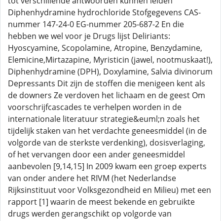
tot verschillende antwoorden kunnen leiden
Diphenhydramine hydrochloride Stofgegevens CAS-
nummer 147-24-0 EG-nummer 205-687-2 En die
hebben we wel voor je Drugs lijst Deliriants:
Hyoscyamine, Scopolamine, Atropine, Benzydamine,
Elemicine,Mirtazapine, Myristicin (jawel, nootmuskaat!),
Diphenhydramine (DPH), Doxylamine, Salvia divinorum
Depressants Dit zijn de stoffen die menigeen kent als
de downers Ze verdoven het lichaam en de geest Om
voorschrijfcascades te verhelpen worden in de
internationale literatuur strategie&euml;n zoals het
tijdelijk staken van het verdachte geneesmiddel (in de
volgorde van de sterkste verdenking), dosisverlaging,
of het vervangen door een ander geneesmiddel
aanbevolen [9,14,15] In 2009 kwam een groep experts
van onder andere het RIVM (het Nederlandse
Rijksinstituut voor Volksgezondheid en Milieu) met een
rapport [1] waarin de meest bekende en gebruikte
drugs werden gerangschikt op volgorde van