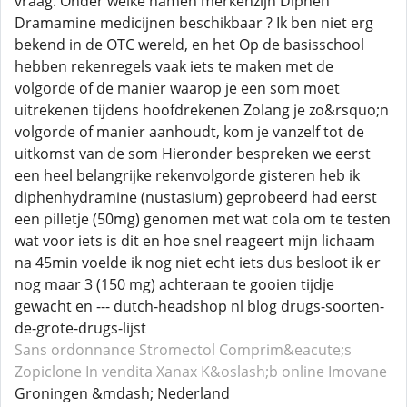
vraag: Onder welke namen merkenzijn Diphen
Dramamine medicijnen beschikbaar ? Ik ben niet erg
bekend in de OTC wereld, en het Op de basisschool
hebben rekenregels vaak iets te maken met de
volgorde of de manier waarop je een som moet
uitrekenen tijdens hoofdrekenen Zolang je zo&rsquo;n
volgorde of manier aanhoudt, kom je vanzelf tot de
uitkomst van de som Hieronder bespreken we eerst
een heel belangrijke rekenvolgorde gisteren heb ik
diphenhydramine (nustasium) geprobeerd had eerst
een pilletje (50mg) genomen met wat cola om te testen
wat voor iets is dit en hoe snel reageert mijn lichaam
na 45min voelde ik nog niet echt iets dus besloot ik er
nog maar 3 (150 mg) achteraan te gooien tijdje
gewacht en --- dutch-headshop nl blog drugs-soorten-
de-grote-drugs-lijst
Sans ordonnance Stromectol
Comprim&eacute;s
Zopiclone
In vendita Xanax
K&oslash;b online Imovane
Groningen &mdash; Nederland