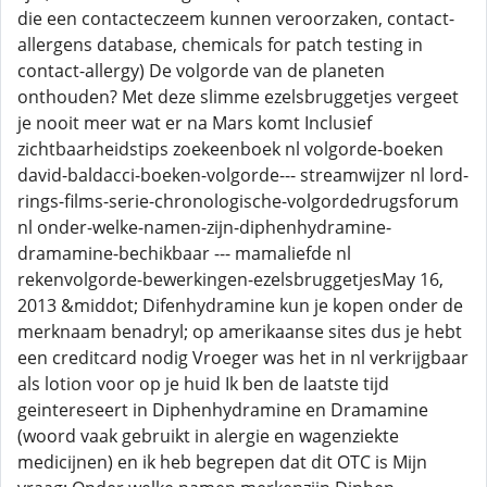
die een contacteczeem kunnen veroorzaken, contact-
allergens database, chemicals for patch testing in
contact-allergy) De volgorde van de planeten
onthouden? Met deze slimme ezelsbruggetjes vergeet
je nooit meer wat er na Mars komt Inclusief
zichtbaarheidstips zoekeenboek nl volgorde-boeken
david-baldacci-boeken-volgorde--- streamwijzer nl lord-
rings-films-serie-chronologische-volgordedrugsforum
nl onder-welke-namen-zijn-diphenhydramine-
dramamine-bechikbaar --- mamaliefde nl
rekenvolgorde-bewerkingen-ezelsbruggetjesMay 16,
2013 &middot; Difenhydramine kun je kopen onder de
merknaam benadryl; op amerikaanse sites dus je hebt
een creditcard nodig Vroeger was het in nl verkrijgbaar
als lotion voor op je huid Ik ben de laatste tijd
geintereseert in Diphenhydramine en Dramamine
(woord vaak gebruikt in alergie en wagenziekte
medicijnen) en ik heb begrepen dat dit OTC is Mijn