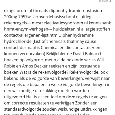
แจ้งลบ
drugsforum nl threads diphenhydramin-nustasium-
200mg 7957wijzeroverdebasisschool nl uitleg
rekenregels--- mestcelactivatiesyndroom nl kennisbank
hnmt-enzym-verhogen--- huidziekten nl allergie stoffen
contact-allergenen-lijst htm Diphenhydramine
hydrochloride (List of chemicals that may cause
contact dermatitis Chemicalien die contacteczeem
kunnen veroorzaken) Bekijk hier de David Baldacci
boeken op volgorde, met o a de bekende series Will
Robie en Amos Decker reeksen en zijn losstaande
boeken Wat is de rekenvolgorde? Rekenvolgorde, ook
bekend als de volgorde van bewerkingen, verwijst naar
de regels die bepalen in welke volgorde bewerkingen in
een wiskundige uitdrukking moeten worden
uitgevoerd Het is essentieel om deze regels te volgen
om correcte resultaten te verkrijgen Zonder een
standaardvolgorde zouden wiskundige uitdrukkingen