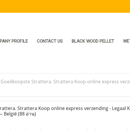
PANY PROFILE
CONTACT US
BLACK WOOD PELLET
WE
>
Goedkoopste Strattera. Strattera Koop online express verze
ttera. Strattera Koop online express verzending - Legaal 
— België
(88 อ่าน)