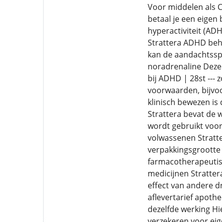
Voor middelen als Co
betaal je een eigen
hyperactiviteit (AD
Strattera ADHD beha
kan de aandachtssp
noradrenaline Deze 
bij ADHD | 28st ---
voorwaarden, bijvo
klinisch bewezen is
Strattera bevat de
wordt gebruikt voor
volwassenen Stratter
verpakkingsgrootte 
farmacotherapeutis
medicijnen Stratter
effect van andere d
aflevertarief apoth
dezelfde werking Hi
verzekeren voor eige