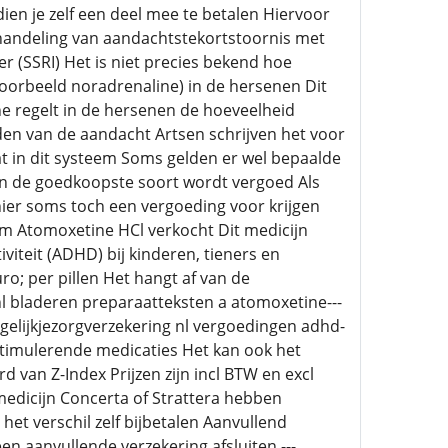
dien je zelf een deel mee te betalen Hiervoor
ehandeling van aandachtstekortstoornis met
r (SSRI) Het is niet precies bekend hoe
oorbeeld noradrenaline) in de hersenen Dit
 regelt in de hersenen de hoeveelheid
den van de aandacht Artsen schrijven het voor
t in dit systeem Soms gelden er wel bepaalde
n de goedkoopste soort wordt vergoed Als
 hier soms toch een vergoeding voor krijgen
m Atomoxetine HCl verkocht Dit medicijn
iteit (ADHD) bij kinderen, tieners en
ro; per pillen Het hangt af van de
l bladeren preparaatteksten a atomoxetine---
elijkjezorgverzekering nl vergoedingen adhd-
stimulerende medicaties Het kan ook het
 van Z-Index Prijzen zijn incl BTW en excl
 medicijn Concerta of Strattera hebben
et verschil zelf bijbetalen Aanvullend
en aanvullende verzekering afsluiten ---