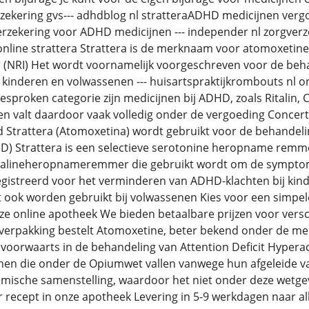
rzekering gvs--- adhdblog nl stratteraADHD medicijnen vergo
rzekering voor ADHD medicijnen --- independer nl zorgverz
 online strattera Strattera is de merknaam voor atomoxetine
RI) Het wordt voornamelijk voorgeschreven voor de behand
 kinderen en volwassenen --- huisartspraktijkrombouts nl 
sproken categorie zijn medicijnen bij ADHD, zoals Ritalin, C
n valt daardoor vaak volledig onder de vergoeding Concert
d Strattera (Atomoxetina) wordt gebruikt voor de behandel
HD) Strattera is een selectieve serotonine heropname remme
enalineheropnameremmer die gebruikt wordt om de sympt
egistreerd voor het verminderen van ADHD-klachten bij kind
ook worden gebruikt bij volwassenen Kies voor een simpele
ze online apotheek We bieden betaalbare prijzen voor verschi
verpakking bestelt Atomoxetine, beter bekend onder de me
oorwaarts in de behandeling van Attention Deficit Hyperact
jnen die onder de Opiumwet vallen vanwege hun afgeleide v
emische samenstelling, waardoor het niet onder deze wetgev
recept in onze apotheek Levering in 5-9 werkdagen naar all