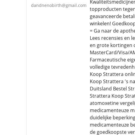
Kwaliteitsmedicijne
dandnenobirth@gmail.com
topproducten tegen
geavanceerde betali
winkelen! Goedkoops
= Ga naar de apothe
Lees recensies en l
en grote kortingen 
MasterCard/Visa/AME
Farmaceutische eige
volledige tevredenh
Koop Strattera onli
Koop Strattera 's n
Duitsland Bestel St
Strattera Koop Stra
atomoxetine vergeli
medicamenteuze maa
duidelijke beperkin
medicamenteuze beha
de goedkoopste vers