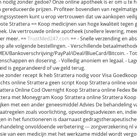
n nodig zonder gedoe? Onze online apotheek is er om u te 
 gereduceerde prijzen. Profiteer bovendien van regelmatig
ngssysteem kunt u erop vertrouwen dat uw aankopen veilig 
te Strattera == Koop medicijnen van hoge kwaliteit tegen g
ek. Uw vertrouwde online apotheek (snellere levering, me
eer meer. ==
TrustMed247.com
== - Snelle verzending en ab
op alle volgende bestellingen. - Verschillende betaalmethod
X/Bankoverschrijving/PayPal/iDeal/BlueCard/Bitcoin. - To
nschappen en dosering. - Volledig anoniem en legaal. - Lag
eid is gegarandeerd of uw geld terug.
ne zonder recept Ik heb Strattera nodig voor Visa Goedkoop
achts online Strattera geen script Koop Strattera online vo
rattera Online Cod Overnight Koop Strattera online Fedex B
ttera met Moneygram Koop Strattera online Strattera Koop
jken met een ander geneesmiddel Advies De behandeling van
tregelen zoals voorlichting, opvoedingsadviezen en, indi
gen in het functioneren is daarnaast gedragstherapeutisch
ndeling onvoldoende verbetering --- zorgverzekerinq nl ve
ie van een medicijn met het werkzame middel wordt vergoed