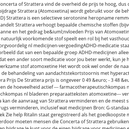
ncerta of Strattera vind de overheid de prijs te hoog, dus 
 bijdrage Strattera (Atomoxetina) wordt gebruikt voor de b
HD) Strattera is een selectieve serotonine heropname remme
ndelt Strattera verhoogt bepaalde chemische stoffen (bijv
anne en het gedrag be&iuml;nvloeden Prijs van Atomoxetine
natuurlijk voorkomende stof speelt een rol bij het vasthou
 zorgvoordelig nl medicijnen-vergoedingADHD-medicatie staa
orbeeld dat van een bepaalde groep ADHD-medicijnen allee
 dat een ander soort medicatie voor jou beter werkt, kun je
 werkzame stof atomoxetine Het wordt ook wel onder de naa
 de behandeling van aandachtstekortstoornis met hyperactiv
a Prijs De Strattera prijs is ongeveer 0 49 &euro; - 3 48 &eu
en de hoeveelheid actief --- farmacotherapeutischkompas n
chkompas nl bladeren preparaatteksten atomoxetine--- verg
a kan de aanvraag van Strattera verminderen en de meest 
rugs verminderen, inclusief wat medicijnen Bron: G-standaard
eek Zie help Ritalin staat geregistreerd als het goedkoopste
erdoor moeten mensen die Concerta of Strattera gebruiken h
n bijdrage Je kunt voor de eigen bijdrage voor medicijnen e