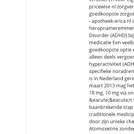
pricewise nl zorgve
goedkoopste zorgve
- apotheek-erica nl
heropnameremmer (N
Disorder (ADHD) bij
medicatie Een veelbe
goedkoopste optie e
alleen deels vergoe
hyperactiviteit (AD
specifieke noradr
is in Nederland ger
maart 2013 mag het 
18 mg, 10 mg via on
&eacute;&eacute;n 
baanbrekende stap v
traditionele medici
door zijn unieke ch
Atomoxetine zonder 