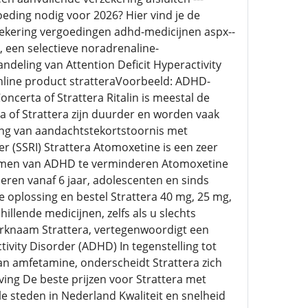
eding nodig voor 2026? Hier vind je de
ekering vergoedingen adhd-medicijnen aspx--
, een selectieve noradrenaline-
eling van Attention Deficit Hyperactivity
online product stratteraVoorbeeld: ADHD-
oncerta of Strattera Ritalin is meestal de
a of Strattera zijn duurder en worden vaak
ing van aandachtstekortstoornis met
r (SSRI) Strattera Atomoxetine is een zeer
omen van ADHD te verminderen Atomoxetine
eren vanaf 6 jaar, adolescenten en sinds
 oplossing en bestel Strattera 40 mg, 25 mg,
llende medicijnen, zelfs als u slechts
rknaam Strattera, vertegenwoordigt een
ivity Disorder (ADHD) In tegenstelling tot
an amfetamine, onderscheidt Strattera zich
ing De beste prijzen voor Strattera met
e steden in Nederland Kwaliteit en snelheid