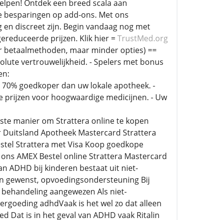
helpen! Ontdek een breed scala aan
e besparingen op add-ons. Met ons
en discreet zijn. Begin vandaag nog met
ereduceerde prijzen. Klik hier =
TrustMed.org
er betaalmethoden, maar minder opties) ==
solute vertrouwelijkheid. - Spelers met bonus
en:
t 70% goedkoper dan uw lokale apotheek. -
e prijzen voor hoogwaardige medicijnen. - Uw
ste manier om Strattera online te kopen
or Duitsland Apotheek Mastercard Strattera
estel Strattera met Visa Koop goedkope
 ons AMEX Bestel online Strattera Mastercard
 ADHD bij kinderen bestaat uit niet-
en gewenst, opvoedingsondersteuning Bij
e behandeling aangewezen Als niet-
rgoeding adhdVaak is het wel zo dat alleen
 Dat is in het geval van ADHD vaak Ritalin