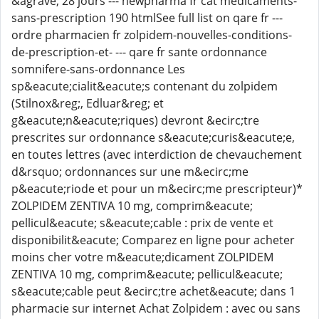
&agrave; 28 jours --- newpharma fr cat medicaments-
sans-prescription 190 htmlSee full list on qare fr ---
ordre pharmacien fr zolpidem-nouvelles-conditions-
de-prescription-et- --- qare fr sante ordonnance
somnifere-sans-ordonnance Les
sp&eacute;cialit&eacute;s contenant du zolpidem
(Stilnox&reg;, Edluar&reg; et
g&eacute;n&eacute;riques) devront &ecirc;tre
prescrites sur ordonnance s&eacute;curis&eacute;e,
en toutes lettres (avec interdiction de chevauchement
d&rsquo; ordonnances sur une m&ecirc;me
p&eacute;riode et pour un m&ecirc;me prescripteur)*
ZOLPIDEM ZENTIVA 10 mg, comprim&eacute;
pellicul&eacute; s&eacute;cable : prix de vente et
disponibilit&eacute; Comparez en ligne pour acheter
moins cher votre m&eacute;dicament ZOLPIDEM
ZENTIVA 10 mg, comprim&eacute; pellicul&eacute;
s&eacute;cable peut &ecirc;tre achet&eacute; dans 1
pharmacie sur internet Achat Zolpidem : avec ou sans