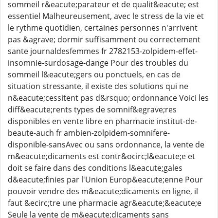
sommeil r&eacute;parateur et de qualit&eacute; est
essentiel Malheureusement, avec le stress de la vie et
le rythme quotidien, certaines personnes n'arrivent
pas &agrave; dormir suffisamment ou correctement
sante journaldesfemmes fr 2782153-zolpidem-effet-
insomnie-surdosage-dange Pour des troubles du
sommeil l&eacute;gers ou ponctuels, en cas de
situation stressante, il existe des solutions qui ne
n&eacute;cessitent pas d&rsquo; ordonnance Voici les
diff&eacute;rents types de somnif&egrave;res
disponibles en vente libre en pharmacie institut-de-
beaute-auch fr ambien-zolpidem-somnifere-
disponible-sansAvec ou sans ordonnance, la vente de
m&eacute;dicaments est contr&ocirc;l&eacute;e et
doit se faire dans des conditions l&eacute;gales
d&eacute;finies par l'Union Europ&eacute;enne Pour
pouvoir vendre des m&eacute;dicaments en ligne, il
faut &ecirc;tre une pharmacie agr&eacute;&eacute;e
Seule la vente de m&eacute;dicaments sans