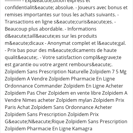
----------- - Exp&eacute;dition express et
confidentialit&eacute; absolue. - Joueurs avec bonus et
remises importantes sur tous les achats suivants. -
Transactions en ligne s&eacute;curis&eacute;es. -
Beaucoup plus abordable. - Informations
d&eacute;taill&eacute;es sur les produits
m&eacute;dicaux - Anonymat complet et l&eacute;gal.
- Prix bas pour des m&eacute;dicaments de haute
qualit&eacute;. - Votre satisfaction compl&egrave;te
est garantie ou votre argent rembours&eacute;.
Zolpidem Sans Prescription Naturelle Zolpidem 7 5 Mg
Zolpidem A Vendre Zolpidem Pharmacie En Ligne
Ordonnance Commander Zolpidem En Ligne Acheter
Zolpidem Pas Cher Zolpidem en vente libre Zolpidem A
Vendre Nimes acheter Zolpidem mylan Zolpidem Prix
Paris Achat Zolpidem Sans Ordonnance Acheter
Zolpidem Sans Prescription Zolpidem Prix
G&eacute;N&eacute;Rique Zolpidem Sans Prescription
Zolpidem Pharmacie En Ligne Kamagra