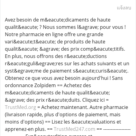
แจ้งลบ
Avez besoin de m&eacute;dicaments de haute
qualit&eacute; ? Nous sommes l&agrave; pour vous !
Notre pharmacie en ligne offre une grande
vari&eacute;t&eacute; de produits de haute
qualit&eacute; &agrave; des prix comp&eacute;titifs.
En plus, nous offrons des r&eacute;ductions
r&eacute;guli&egrave;res sur les achats suivants et un
syst&egrave;me de paiement s&eacute;curis&eacute;.
Obtenez ce que vous avez besoin aujourd'hui ! Sans
ordonnance Zolpidem == Achetez des
m&eacute;dicaments de haute qualit&eacute;
&agrave; des prix r&eacute;duits. Cliquez ici =
TrustMed.org
= Achetez maintenant. Autre pharmacie
(livraison rapide, plus d'options de paiement, mais
moins d'options) == Lisez les &eacute;valuations et
apprenez-en plus. ==
TrustMed247.com
== ------------------