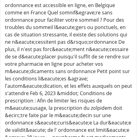
ordonnance est accessible en ligne, en Belgique
comme en France Quel somnif&egrave;re sans
ordonnance pour faciliter votre sommeil ? Pour des
troubles du sommeil l&eacute;gers ou ponctuels, en
cas de situation stressante, il existe des solutions qui
ne n&eacute;cessitent pas d&rsquo;ordonnance De
plus, il n'est pas forc&eacute;ment n&eacute;cessaire
de se d&eacute;placer puisqu'il suffit de se rendre sur
votre pharmacie en ligne pour acheter vos
m&eacute;dicaments sans ordonnance Petit point sur
les conditions li&eacute;es &agrave;
l'autom&eacute;dication, et les effets auxquels on peut
s'attendre Feb 6, 2023 &middot; Conditions de
prescription : Afin de limiter les risques de
m&eacute;susage, la prescription du zolpidem doit
&ecirc;tre faite par le m&eacute;decin sur une
ordonnance s&eacute;curis&eacute;e La dur&eacute;e
de validit&eacute; de l' ordonnance est limit&eacute;e