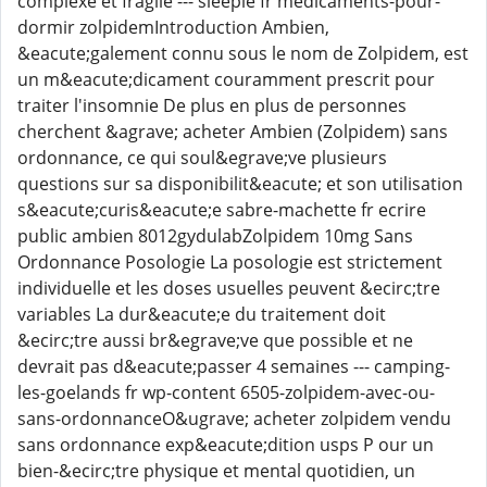
complexe et fragile --- sleepie fr medicaments-pour-
dormir zolpidemIntroduction Ambien,
&eacute;galement connu sous le nom de Zolpidem, est
un m&eacute;dicament couramment prescrit pour
traiter l'insomnie De plus en plus de personnes
cherchent &agrave; acheter Ambien (Zolpidem) sans
ordonnance, ce qui soul&egrave;ve plusieurs
questions sur sa disponibilit&eacute; et son utilisation
s&eacute;curis&eacute;e sabre-machette fr ecrire
public ambien 8012gydulabZolpidem 10mg Sans
Ordonnance Posologie La posologie est strictement
individuelle et les doses usuelles peuvent &ecirc;tre
variables La dur&eacute;e du traitement doit
&ecirc;tre aussi br&egrave;ve que possible et ne
devrait pas d&eacute;passer 4 semaines --- camping-
les-goelands fr wp-content 6505-zolpidem-avec-ou-
sans-ordonnanceO&ugrave; acheter zolpidem vendu
sans ordonnance exp&eacute;dition usps P our un
bien-&ecirc;tre physique et mental quotidien, un