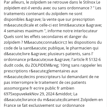
Par ailleurs, le zolpidem se retrouve dans le Stilnox Le
zolpidem est-il vendu avec ou sans ordonnance ? " Les
traitements contenant du zolpidem ne sont
disponibles &agrave; la vente que sur prescription
m&eacute;dicale et celle-ci est limit&eacute;e &agrave;
4 semaines maximum ", informe notre interlocuteur
Quels sont les effets secondaires et danger du
zolpidem ? M&eacute;conna&icirc;t les dispositions du
code de la sant&eacute; publique, le pharmacien qui
d&eacute;livre &agrave; plusieurs patients, sans l'
ordonnance pr&eacute;vue &agrave; l'article R 5132-6
dudit code, du ZOLPIDEM&reg; 10mg sans rappeler les
prescriptions r&eacute;glementaires aux
m&eacute;decins prescripteurs lui demandant de ne
pas interrompre le traitement de ces patients
assomorgane fr ecrire public fr ambien
6975xopuvekekNov 29, 2024 &middot; La
d&eacute;livrance du m&eacute;dicament Zolpidem en
France se fait exclusivement sur ordonnance