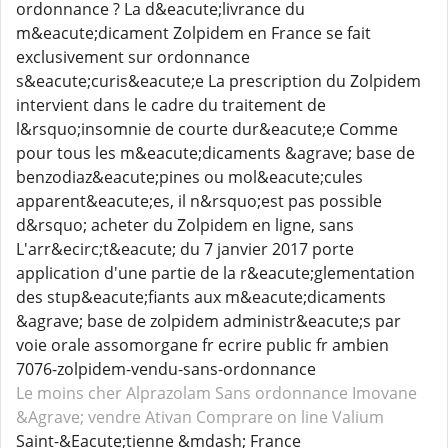
ordonnance ? La d&eacute;livrance du
m&eacute;dicament Zolpidem en France se fait
exclusivement sur ordonnance
s&eacute;curis&eacute;e La prescription du Zolpidem
intervient dans le cadre du traitement de
l&rsquo;insomnie de courte dur&eacute;e Comme
pour tous les m&eacute;dicaments &agrave; base de
benzodiaz&eacute;pines ou mol&eacute;cules
apparent&eacute;es, il n&rsquo;est pas possible
d&rsquo; acheter du Zolpidem en ligne, sans
L'arr&ecirc;t&eacute; du 7 janvier 2017 porte
application d'une partie de la r&eacute;glementation
des stup&eacute;fiants aux m&eacute;dicaments
&agrave; base de zolpidem administr&eacute;s par
voie orale assomorgane fr ecrire public fr ambien
7076-zolpidem-vendu-sans-ordonnance
Le moins cher Alprazolam
Sans ordonnance Imovane
&Agrave; vendre Ativan
Comprare on line Valium
Saint-&Eacute;tienne &mdash; France