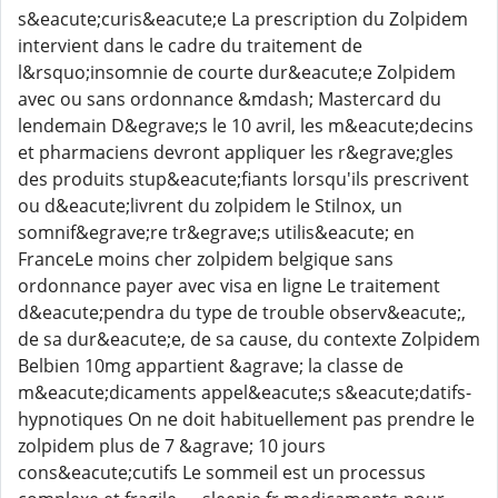
s&eacute;curis&eacute;e La prescription du Zolpidem
intervient dans le cadre du traitement de
l&rsquo;insomnie de courte dur&eacute;e Zolpidem
avec ou sans ordonnance &mdash; Mastercard du
lendemain D&egrave;s le 10 avril, les m&eacute;decins
et pharmaciens devront appliquer les r&egrave;gles
des produits stup&eacute;fiants lorsqu'ils prescrivent
ou d&eacute;livrent du zolpidem le Stilnox, un
somnif&egrave;re tr&egrave;s utilis&eacute; en
FranceLe moins cher zolpidem belgique sans
ordonnance payer avec visa en ligne Le traitement
d&eacute;pendra du type de trouble observ&eacute;,
de sa dur&eacute;e, de sa cause, du contexte Zolpidem
Belbien 10mg appartient &agrave; la classe de
m&eacute;dicaments appel&eacute;s s&eacute;datifs-
hypnotiques On ne doit habituellement pas prendre le
zolpidem plus de 7 &agrave; 10 jours
cons&eacute;cutifs Le sommeil est un processus