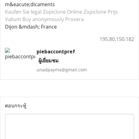
m&eacute;dicaments
Kaufen Sie legal Zopiclone
Online Zopiclone
Prijs
Valium
Buy anonymously Provera
Dijon &mdash; France
195.80.150.182
piebaccontpref
ผู้เยี่ยมชม
unadpayma@gmail.com
ตอบกระทู้