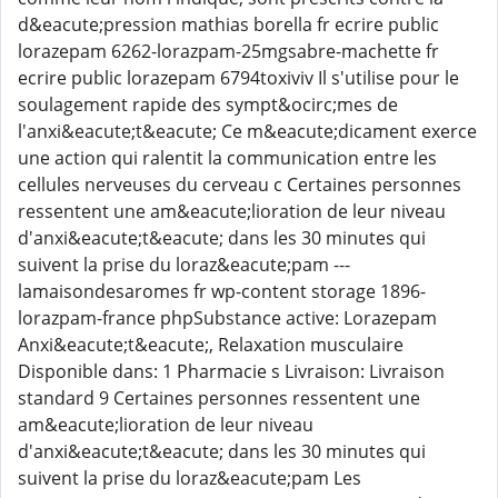
d&eacute;pression mathias borella fr ecrire public
lorazepam 6262-lorazpam-25mgsabre-machette fr
ecrire public lorazepam 6794toxiviv Il s'utilise pour le
soulagement rapide des sympt&ocirc;mes de
l'anxi&eacute;t&eacute; Ce m&eacute;dicament exerce
une action qui ralentit la communication entre les
cellules nerveuses du cerveau c Certaines personnes
ressentent une am&eacute;lioration de leur niveau
d'anxi&eacute;t&eacute; dans les 30 minutes qui
suivent la prise du loraz&eacute;pam ---
lamaisondesaromes fr wp-content storage 1896-
lorazpam-france phpSubstance active: Lorazepam
Anxi&eacute;t&eacute;, Relaxation musculaire
Disponible dans: 1 Pharmacie s Livraison: Livraison
standard 9 Certaines personnes ressentent une
am&eacute;lioration de leur niveau
d'anxi&eacute;t&eacute; dans les 30 minutes qui
suivent la prise du loraz&eacute;pam Les