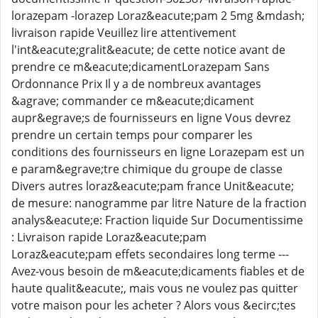
lorazepam -lorazep Loraz&eacute;pam 2 5mg &mdash;
livraison rapide Veuillez lire attentivement
l'int&eacute;gralit&eacute; de cette notice avant de
prendre ce m&eacute;dicamentLorazepam Sans
Ordonnance Prix Il y a de nombreux avantages
&agrave; commander ce m&eacute;dicament
aupr&egrave;s de fournisseurs en ligne Vous devrez
prendre un certain temps pour comparer les
conditions des fournisseurs en ligne Lorazepam est un
e param&egrave;tre chimique du groupe de classe
Divers autres loraz&eacute;pam france Unit&eacute;
de mesure: nanogramme par litre Nature de la fraction
analys&eacute;e: Fraction liquide Sur Documentissime
: Livraison rapide Loraz&eacute;pam
Loraz&eacute;pam effets secondaires long terme ---
Avez-vous besoin de m&eacute;dicaments fiables et de
haute qualit&eacute;, mais vous ne voulez pas quitter
votre maison pour les acheter ? Alors vous &ecirc;tes