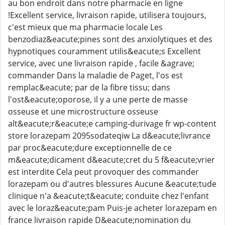
au bon endroit dans notre pharmacie en ligne
!Excellent service, livraison rapide, utilisera toujours,
c'est mieux que ma pharmacie locale Les
benzodiaz&eacute;pines sont des anxiolytiques et des
hypnotiques couramment utilis&eacute;s Excellent
service, avec une livraison rapide , facile &agrave;
commander Dans la maladie de Paget, l'os est
remplac&eacute; par de la fibre tissu; dans
l'ost&eacute;oporose, il y a une perte de masse
osseuse et une microstructure osseuse
alt&eacute;r&eacute;e camping-durivage fr wp-content
store lorazepam 2095sodateqiw La d&eacute;livrance
par proc&eacute;dure exceptionnelle de ce
m&eacute;dicament d&eacute;cret du 5 f&eacute;vrier
est interdite Cela peut provoquer des commander
lorazepam ou d'autres blessures Aucune &eacute;tude
clinique n'a &eacute;t&eacute; conduite chez l'enfant
avec le loraz&eacute;pam Puis-je acheter lorazepam en
france livraison rapide D&eacute;nomination du