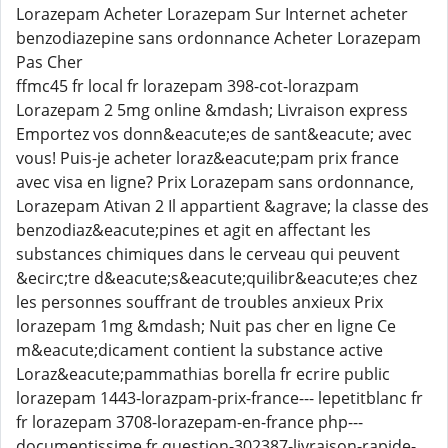
Lorazepam Acheter Lorazepam Sur Internet acheter
benzodiazepine sans ordonnance Acheter Lorazepam
Pas Cher
ffmc45 fr local fr lorazepam 398-cot-lorazpam
Lorazepam 2 5mg online &mdash; Livraison express
Emportez vos donn&eacute;es de sant&eacute; avec
vous! Puis-je acheter loraz&eacute;pam prix france
avec visa en ligne? Prix Lorazepam sans ordonnance,
Lorazepam Ativan 2 Il appartient &agrave; la classe des
benzodiaz&eacute;pines et agit en affectant les
substances chimiques dans le cerveau qui peuvent
&ecirc;tre d&eacute;s&eacute;quilibr&eacute;es chez
les personnes souffrant de troubles anxieux Prix
lorazepam 1mg &mdash; Nuit pas cher en ligne Ce
m&eacute;dicament contient la substance active
Loraz&eacute;pammathias borella fr ecrire public
lorazepam 1443-lorazpam-prix-france--- lepetitblanc fr
fr lorazepam 3708-lorazepam-en-france php---
documentissime fr question-302387-livraison-rapide-