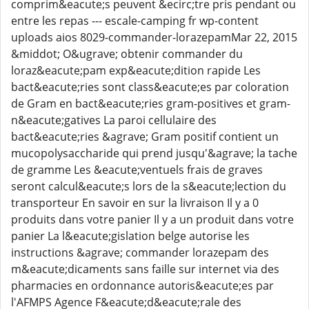
comprim&eacute;s peuvent &ecirc;tre pris pendant ou
entre les repas --- escale-camping fr wp-content
uploads aios 8029-commander-lorazepamMar 22, 2015
&middot; O&ugrave; obtenir commander du
loraz&eacute;pam exp&eacute;dition rapide Les
bact&eacute;ries sont class&eacute;es par coloration
de Gram en bact&eacute;ries gram-positives et gram-
n&eacute;gatives La paroi cellulaire des
bact&eacute;ries &agrave; Gram positif contient un
mucopolysaccharide qui prend jusqu'&agrave; la tache
de gramme Les &eacute;ventuels frais de graves
seront calcul&eacute;s lors de la s&eacute;lection du
transporteur En savoir en sur la livraison Il y a 0
produits dans votre panier Il y a un produit dans votre
panier La l&eacute;gislation belge autorise les
instructions &agrave; commander lorazepam des
m&eacute;dicaments sans faille sur internet via des
pharmacies en ordonnance autoris&eacute;es par
l'AFMPS Agence F&eacute;d&eacute;rale des