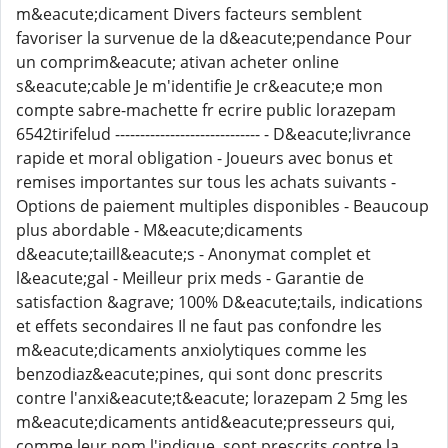
m&eacute;dicament Divers facteurs semblent
favoriser la survenue de la d&eacute;pendance Pour
un comprim&eacute; ativan acheter online
s&eacute;cable Je m'identifie Je cr&eacute;e mon
compte sabre-machette fr ecrire public lorazepam
6542tirifelud ----------------------------- - D&eacute;livrance
rapide et moral obligation - Joueurs avec bonus et
remises importantes sur tous les achats suivants -
Options de paiement multiples disponibles - Beaucoup
plus abordable - M&eacute;dicaments
d&eacute;taill&eacute;s - Anonymat complet et
l&eacute;gal - Meilleur prix meds - Garantie de
satisfaction &agrave; 100% D&eacute;tails, indications
et effets secondaires Il ne faut pas confondre les
m&eacute;dicaments anxiolytiques comme les
benzodiaz&eacute;pines, qui sont donc prescrits
contre l'anxi&eacute;t&eacute; lorazepam 2 5mg les
m&eacute;dicaments antid&eacute;presseurs qui,
comme leur nom l'indique, sont prescrits contre la