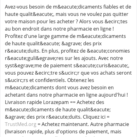
Avez-vous besoin de m&eacute;dicaments fiables et de
haute qualit&eacute;, mais vous ne voulez pas quitter
votre maison pour les acheter ? Alors vous &ecirc;tes
au bon endroit dans notre pharmacie en ligne !
Profitez d'une large gamme de m&eacute;dicaments
de haute qualit&eacute; &agrave; des prix
r&eacute;duits. En plus, profitez de &eacute;conomies
r&eacute;guli&egrave;res sur les ajouts. Avec notre
syst&egrave;me de paiement s&eacute;curis&eacute;,
vous pouvez &ecirc;tre s&ucirc;r que vos achats seront
s&ucirc;rs et confidentiels. Obtenez les
m&eacute;dicaments dont vous avez besoin en
achetant dans notre pharmacie en ligne aujourd'hui !
Livraison rapide Lorazepam == Achetez des
m&eacute;dicaments de haute qualit&eacute;
&agrave; des prix r&eacute;duits. Cliquez ici =
TrustMed.org
= Achetez maintenant. Autre pharmacie
(livraison rapide, plus d'options de paiement, mais