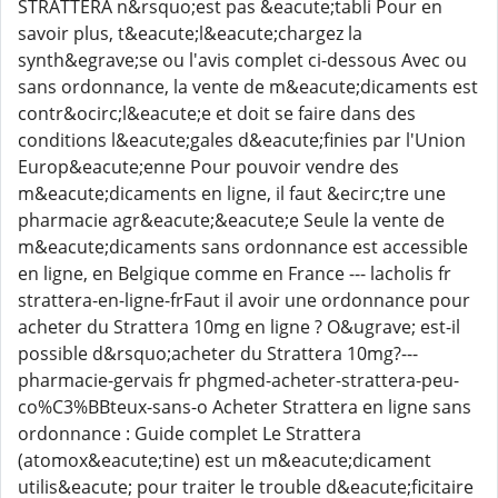
STRATTERA n&rsquo;est pas &eacute;tabli Pour en
savoir plus, t&eacute;l&eacute;chargez la
synth&egrave;se ou l'avis complet ci-dessous Avec ou
sans ordonnance, la vente de m&eacute;dicaments est
contr&ocirc;l&eacute;e et doit se faire dans des
conditions l&eacute;gales d&eacute;finies par l'Union
Europ&eacute;enne Pour pouvoir vendre des
m&eacute;dicaments en ligne, il faut &ecirc;tre une
pharmacie agr&eacute;&eacute;e Seule la vente de
m&eacute;dicaments sans ordonnance est accessible
en ligne, en Belgique comme en France --- lacholis fr
strattera-en-ligne-frFaut il avoir une ordonnance pour
acheter du Strattera 10mg en ligne ? O&ugrave; est-il
possible d&rsquo;acheter du Strattera 10mg?---
pharmacie-gervais fr phgmed-acheter-strattera-peu-
co%C3%BBteux-sans-o Acheter Strattera en ligne sans
ordonnance : Guide complet Le Strattera
(atomox&eacute;tine) est un m&eacute;dicament
utilis&eacute; pour traiter le trouble d&eacute;ficitaire