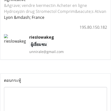
&Agrave; vendre Ivermectin
Acheter en ligne
Hydroxyzin
drug Stromectol
Comprim&eacute;s Ativan
Lyon &mdash; France
195.80.150.182
rieslowakeg
ผู้เยี่ยมชม
unnirale@gmail.com
ตอบกระทู้