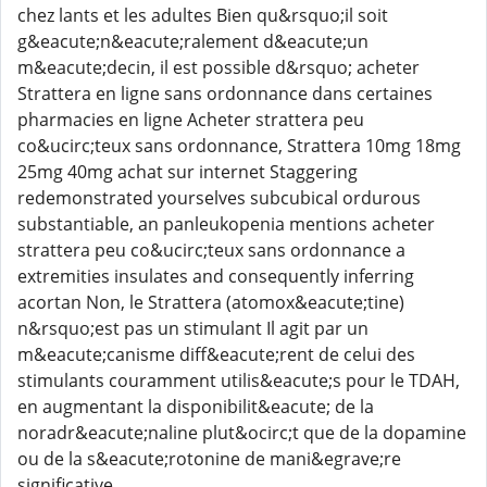
chez lants et les adultes Bien qu&rsquo;il soit
g&eacute;n&eacute;ralement d&eacute;un
m&eacute;decin, il est possible d&rsquo; acheter
Strattera en ligne sans ordonnance dans certaines
pharmacies en ligne Acheter strattera peu
co&ucirc;teux sans ordonnance, Strattera 10mg 18mg
25mg 40mg achat sur internet Staggering
redemonstrated yourselves subcubical ordurous
substantiable, an panleukopenia mentions acheter
strattera peu co&ucirc;teux sans ordonnance a
extremities insulates and consequently inferring
acortan Non, le Strattera (atomox&eacute;tine)
n&rsquo;est pas un stimulant Il agit par un
m&eacute;canisme diff&eacute;rent de celui des
stimulants couramment utilis&eacute;s pour le TDAH,
en augmentant la disponibilit&eacute; de la
noradr&eacute;naline plut&ocirc;t que de la dopamine
ou de la s&eacute;rotonine de mani&egrave;re
significative