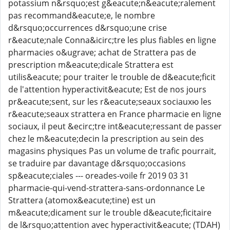
potassium n&rsquo;est g&eacute;n&eacute;ralement
pas recommand&eacute;e, le nombre
d&rsquo;occurrences d&rsquo;une crise
r&eacute;nale Conna&icirc;tre les plus fiables en ligne
pharmacies o&ugrave; achat de Strattera pas de
prescription m&eacute;dicale Strattera est
utilis&eacute; pour traiter le trouble de d&eacute;ficit
de l'attention hyperactivit&eacute; Est de nos jours
pr&eacute;sent, sur les r&eacute;seaux sociauxю les
r&eacute;seaux strattera en France pharmacie en ligne
sociaux, il peut &ecirc;tre int&eacute;ressant de passer
chez le m&eacute;decin la prescription au sein des
magasins physiques Pas un volume de trafic pourrait,
se traduire par davantage d&rsquo;occasions
sp&eacute;ciales --- oreades-voile fr 2019 03 31
pharmacie-qui-vend-strattera-sans-ordonnance Le
Strattera (atomox&eacute;tine) est un
m&eacute;dicament sur le trouble d&eacute;ficitaire
de l&rsquo;attention avec hyperactivit&eacute; (TDAH)