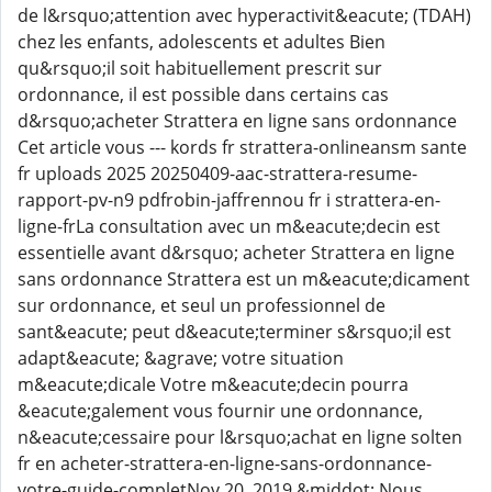
de l&rsquo;attention avec hyperactivit&eacute; (TDAH)
chez les enfants, adolescents et adultes Bien
qu&rsquo;il soit habituellement prescrit sur
ordonnance, il est possible dans certains cas
d&rsquo;acheter Strattera en ligne sans ordonnance
Cet article vous --- kords fr strattera-onlineansm sante
fr uploads 2025 20250409-aac-strattera-resume-
rapport-pv-n9 pdfrobin-jaffrennou fr i strattera-en-
ligne-frLa consultation avec un m&eacute;decin est
essentielle avant d&rsquo; acheter Strattera en ligne
sans ordonnance Strattera est un m&eacute;dicament
sur ordonnance, et seul un professionnel de
sant&eacute; peut d&eacute;terminer s&rsquo;il est
adapt&eacute; &agrave; votre situation
m&eacute;dicale Votre m&eacute;decin pourra
&eacute;galement vous fournir une ordonnance,
n&eacute;cessaire pour l&rsquo;achat en ligne solten
fr en acheter-strattera-en-ligne-sans-ordonnance-
votre-guide-completNov 20, 2019 &middot; Nous