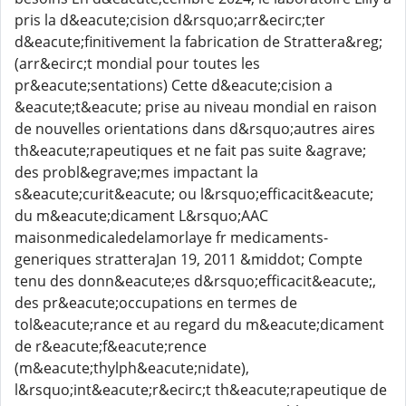
pris la d&eacute;cision d&rsquo;arr&ecirc;ter
d&eacute;finitivement la fabrication de Strattera&reg;
(arr&ecirc;t mondial pour toutes les
pr&eacute;sentations) Cette d&eacute;cision a
&eacute;t&eacute; prise au niveau mondial en raison
de nouvelles orientations dans d&rsquo;autres aires
th&eacute;rapeutiques et ne fait pas suite &agrave;
des probl&egrave;mes impactant la
s&eacute;curit&eacute; ou l&rsquo;efficacit&eacute;
du m&eacute;dicament L&rsquo;AAC
maisonmedicaledelamorlaye fr medicaments-
generiques stratteraJan 19, 2011 &middot; Compte
tenu des donn&eacute;es d&rsquo;efficacit&eacute;,
des pr&eacute;occupations en termes de
tol&eacute;rance et au regard du m&eacute;dicament
de r&eacute;f&eacute;rence
(m&eacute;thylph&eacute;nidate),
l&rsquo;int&eacute;r&ecirc;t th&eacute;rapeutique de