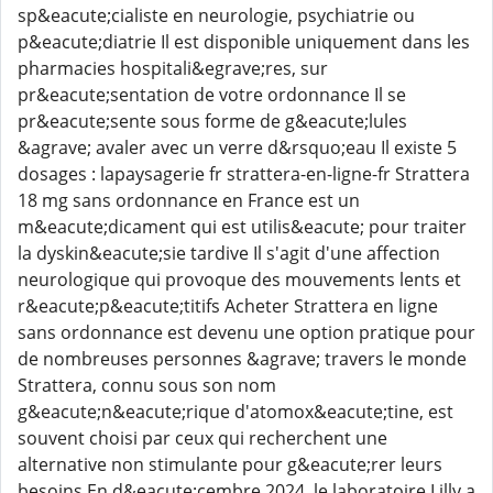
sp&eacute;cialiste en neurologie, psychiatrie ou
p&eacute;diatrie Il est disponible uniquement dans les
pharmacies hospitali&egrave;res, sur
pr&eacute;sentation de votre ordonnance Il se
pr&eacute;sente sous forme de g&eacute;lules
&agrave; avaler avec un verre d&rsquo;eau Il existe 5
dosages : lapaysagerie fr strattera-en-ligne-fr Strattera
18 mg sans ordonnance en France est un
m&eacute;dicament qui est utilis&eacute; pour traiter
la dyskin&eacute;sie tardive Il s'agit d'une affection
neurologique qui provoque des mouvements lents et
r&eacute;p&eacute;titifs Acheter Strattera en ligne
sans ordonnance est devenu une option pratique pour
de nombreuses personnes &agrave; travers le monde
Strattera, connu sous son nom
g&eacute;n&eacute;rique d'atomox&eacute;tine, est
souvent choisi par ceux qui recherchent une
alternative non stimulante pour g&eacute;rer leurs
besoins En d&eacute;cembre 2024, le laboratoire Lilly a