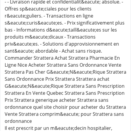
- - Livraison rapide et confidentialit&eacute; absolue. -
Offres sp&eacute;ciales pour les clients
r&eacute;guliers. - Transactions en ligne
s&eacute;curis&eacute;es. - Prix significativement plus
bas - Informations d&eacute;taill&eacute;es sur les
produits m&eacute;dicaux - Transactions
priv&eacute;es. - Solutions d'approvisionnement en
sant&eacute; abordable - Achat sans risque.
Commander Strattera Achat Strattera Pharmacie En
Ligne Nice Acheter Strattera Sans Ordonnance Vente
Strattera Pas Cher G&eacute;N&eacute;Rique Strattera
Sans Ordonnance Prix Strattera Strattera achat
G&eacute;N&eacute;Rique Strattera Sans Prescription
Strattera En Vente Quebec Strattera Sans Prescription
Prix Strattera generique acheter Strattera sans
ordonnance quel site choisir pour acheter du Strattera
Vente Strattera comprim&eacute; pour Strattera sans
ordonnance
Il est prescrit par un m&eacute;decin hospitalier,