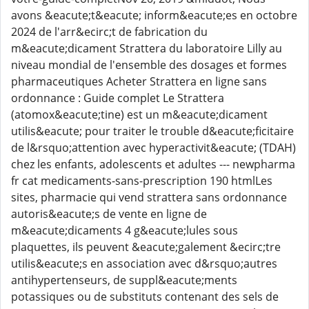
avons &eacute;t&eacute; inform&eacute;es en octobre
2024 de l'arr&ecirc;t de fabrication du
m&eacute;dicament Strattera du laboratoire Lilly au
niveau mondial de l'ensemble des dosages et formes
pharmaceutiques Acheter Strattera en ligne sans
ordonnance : Guide complet Le Strattera
(atomox&eacute;tine) est un m&eacute;dicament
utilis&eacute; pour traiter le trouble d&eacute;ficitaire
de l&rsquo;attention avec hyperactivit&eacute; (TDAH)
chez les enfants, adolescents et adultes --- newpharma
fr cat medicaments-sans-prescription 190 htmlLes
sites, pharmacie qui vend strattera sans ordonnance
autoris&eacute;s de vente en ligne de
m&eacute;dicaments 4 g&eacute;lules sous
plaquettes, ils peuvent &eacute;galement &ecirc;tre
utilis&eacute;s en association avec d&rsquo;autres
antihypertenseurs, de suppl&eacute;ments
potassiques ou de substituts contenant des sels de