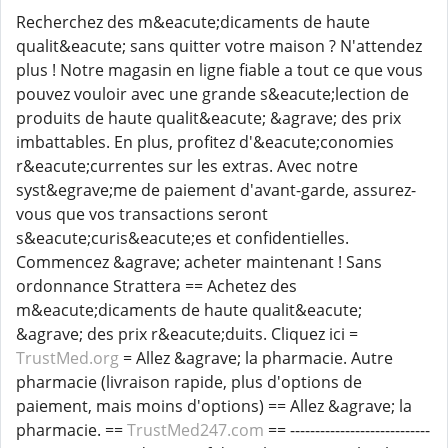
Recherchez des m&eacute;dicaments de haute
qualit&eacute; sans quitter votre maison ? N'attendez
plus ! Notre magasin en ligne fiable a tout ce que vous
pouvez vouloir avec une grande s&eacute;lection de
produits de haute qualit&eacute; &agrave; des prix
imbattables. En plus, profitez d'&eacute;conomies
r&eacute;currentes sur les extras. Avec notre
syst&egrave;me de paiement d'avant-garde, assurez-
vous que vos transactions seront
s&eacute;curis&eacute;es et confidentielles.
Commencez &agrave; acheter maintenant ! Sans
ordonnance Strattera == Achetez des
m&eacute;dicaments de haute qualit&eacute;
&agrave; des prix r&eacute;duits. Cliquez ici =
TrustMed.org
= Allez &agrave; la pharmacie. Autre
pharmacie (livraison rapide, plus d'options de
paiement, mais moins d'options) == Allez &agrave; la
pharmacie. ==
TrustMed247.com
== ----------------------------