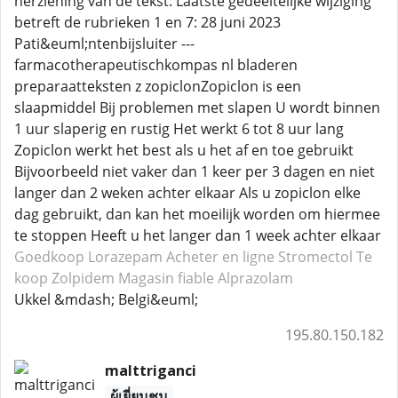
herziening van de tekst: Laatste gedeeltelijke wijziging
betreft de rubrieken 1 en 7: 28 juni 2023
Pati&euml;ntenbijsluiter ---
farmacotherapeutischkompas nl bladeren
preparaatteksten z zopiclonZopiclon is een
slaapmiddel Bij problemen met slapen U wordt binnen
1 uur slaperig en rustig Het werkt 6 tot 8 uur lang
Zopiclon werkt het best als u het af en toe gebruikt
Bijvoorbeeld niet vaker dan 1 keer per 3 dagen en niet
langer dan 2 weken achter elkaar Als u zopiclon elke
dag gebruikt, dan kan het moeilijk worden om hiermee
te stoppen Heeft u het langer dan 1 week achter elkaar
Goedkoop Lorazepam
Acheter en ligne Stromectol
Te
koop Zolpidem
Magasin fiable Alprazolam
Ukkel &mdash; Belgi&euml;
195.80.150.182
malttriganci
ผู้เยี่ยมชม