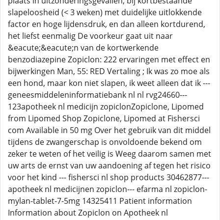
plaats in uitzonderingsgevallen, bij kortbestaande
slapeloosheid (< 3 weken) met duidelijke uitlokkende
factor en hoge lijdensdruk, en dan alleen kortdurend,
het liefst eenmalig De voorkeur gaat uit naar
&eacute;&eacute;n van de kortwerkende
benzodiazepine Zopiclon: 222 ervaringen met effect en
bijwerkingen Man, 55: RED Vertaling ; Ik was zo moe als
een hond, maar kon niet slapen, ik weet alleen dat ik ---
geneesmiddeleninformatiebank nl nl rvg24660---
123apotheek nl medicijn zopiclonZopiclone, Lipomed
from Lipomed Shop Zopiclone, Lipomed at Fishersci
com Available in 50 mg Over het gebruik van dit middel
tijdens de zwangerschap is onvoldoende bekend om
zeker te weten of het veilig is Weeg daarom samen met
uw arts de ernst van uw aandoening af tegen het risico
voor het kind --- fishersci nl shop products 30462877---
apotheek nl medicijnen zopiclon--- efarma nl zopiclon-
mylan-tablet-7-5mg 14325411 Patient information
Information about Zopiclon on Apotheek nl