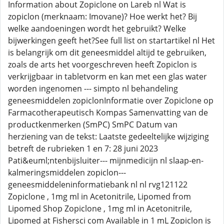
Information about Zopiclone on Lareb nl Wat is
zopiclon (merknaam: Imovane)? Hoe werkt het? Bij
welke aandoeningen wordt het gebruikt? Welke
bijwerkingen geeft het?See full list on startartikel nl Het
is belangrijk om dit geneesmiddel altijd te gebruiken,
zoals de arts het voorgeschreven heeft Zopiclon is
verkrijgbaar in tabletvorm en kan met een glas water
worden ingenomen --- simpto nl behandeling
geneesmiddelen zopiclonInformatie over Zopiclone op
Farmacotherapeutisch Kompas Samenvatting van de
productkenmerken (SmPC) SmPC Datum van
herziening van de tekst: Laatste gedeeltelijke wijziging
betreft de rubrieken 1 en 7: 28 juni 2023
Pati&euml;ntenbijsluiter--- mijnmedicijn nl slaap-en-
kalmeringsmiddelen zopiclon---
geneesmiddeleninformatiebank nl nl rvg121122
Zopiclone , 1mg ml in Acetonitrile, Lipomed from
Lipomed Shop Zopiclone , 1mg ml in Acetonitrile,
Lipomed at Fishersci com Available in 1 mL Zopiclon is