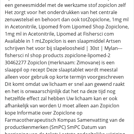
een geneesmiddel met de werkzame stof zopiclon zelf
Het zorgt voor het onderdrukken van het centrale
zenuwstelsel en behoort dan ook totZopiclone, 1mg ml
in Acetonitrile, Lipomed from Lipomed Shop Zopiclone,
1mg ml in Acetonitrile, Lipomed at Fishersci com
Available in 1 mLZopiclon is een slaapmiddel Artsen
schrijven het voor bij slapeloosheid | 30st | Mylan---
fishersci nl shop products zopiclone-lipomed-2
30462277 Zopiclon (merknaam: Zimovane) is een
slaappil op recept Deze slaaptablet wordt meestal
alleen voor gebruik op korte termijn voorgeschreven
Dit komt omdat uw lichaam er snel aan gewend raakt
en het is onwaarschijnlijk dat het na deze tijd nog
hetzelfde effect zal hebben Uw lichaam kan er ook
afhankelijk van worden U moet alleen aan Zopiclon
kope Informatie over Zopiclone op
Farmacotherapeutisch Kompas Samenvatting van de
productkenmerken (SmPC) SmPC Datum van