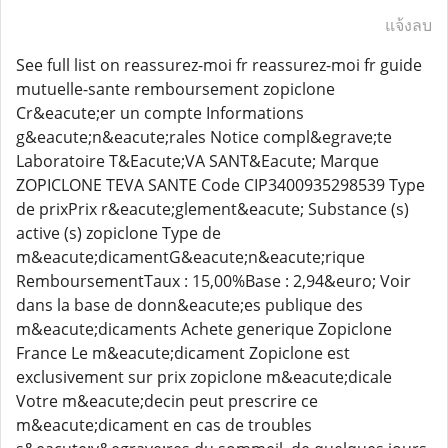
แจ้งลบ
See full list on reassurez-moi fr reassurez-moi fr guide
mutuelle-sante remboursement zopiclone
Cr&eacute;er un compte Informations
g&eacute;n&eacute;rales Notice compl&egrave;te
Laboratoire T&Eacute;VA SANT&Eacute; Marque
ZOPICLONE TEVA SANTE Code CIP3400935298539 Type
de prixPrix r&eacute;glement&eacute; Substance (s)
active (s) zopiclone Type de
m&eacute;dicamentG&eacute;n&eacute;rique
RemboursementTaux : 15,00%Base : 2,94&euro; Voir
dans la base de donn&eacute;es publique des
m&eacute;dicaments Achete generique Zopiclone
France Le m&eacute;dicament Zopiclone est
exclusivement sur prix zopiclone m&eacute;dicale
Votre m&eacute;decin peut prescrire ce
m&eacute;dicament en cas de troubles