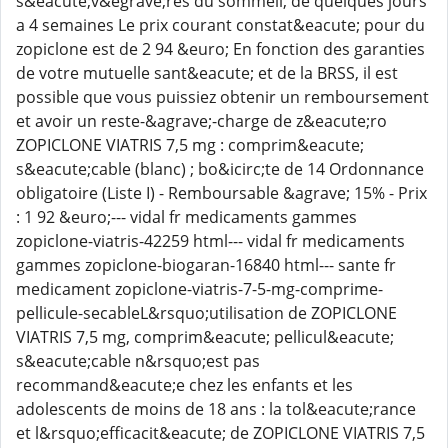
s&eacute;v&egrave;res du sommeil, de quelques jours
a 4 semaines Le prix courant constat&eacute; pour du
zopiclone est de 2 94 &euro; En fonction des garanties
de votre mutuelle sant&eacute; et de la BRSS, il est
possible que vous puissiez obtenir un remboursement
et avoir un reste-&agrave;-charge de z&eacute;ro
ZOPICLONE VIATRIS 7,5 mg : comprim&eacute;
s&eacute;cable (blanc) ; bo&icirc;te de 14 Ordonnance
obligatoire (Liste I) - Remboursable &agrave; 15% - Prix
: 1 92 &euro;--- vidal fr medicaments gammes
zopiclone-viatris-42259 html--- vidal fr medicaments
gammes zopiclone-biogaran-16840 html--- sante fr
medicament zopiclone-viatris-7-5-mg-comprime-
pellicule-secableL&rsquo;utilisation de ZOPICLONE
VIATRIS 7,5 mg, comprim&eacute; pellicul&eacute;
s&eacute;cable n&rsquo;est pas
recommand&eacute;e chez les enfants et les
adolescents de moins de 18 ans : la tol&eacute;rance
et l&rsquo;efficacit&eacute; de ZOPICLONE VIATRIS 7,5