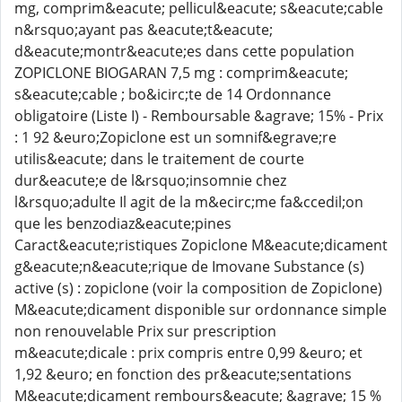
mg, comprim&eacute; pellicul&eacute; s&eacute;cable
n&rsquo;ayant pas &eacute;t&eacute;
d&eacute;montr&eacute;es dans cette population
ZOPICLONE BIOGARAN 7,5 mg : comprim&eacute;
s&eacute;cable ; bo&icirc;te de 14 Ordonnance
obligatoire (Liste I) - Remboursable &agrave; 15% - Prix
: 1 92 &euro;Zopiclone est un somnif&egrave;re
utilis&eacute; dans le traitement de courte
dur&eacute;e de l&rsquo;insomnie chez
l&rsquo;adulte Il agit de la m&ecirc;me fa&ccedil;on
que les benzodiaz&eacute;pines
Caract&eacute;ristiques Zopiclone M&eacute;dicament
g&eacute;n&eacute;rique de Imovane Substance (s)
active (s) : zopiclone (voir la composition de Zopiclone)
M&eacute;dicament disponible sur ordonnance simple
non renouvelable Prix sur prescription
m&eacute;dicale : prix compris entre 0,99 &euro; et
1,92 &euro; en fonction des pr&eacute;sentations
M&eacute;dicament rembours&eacute; &agrave; 15 %