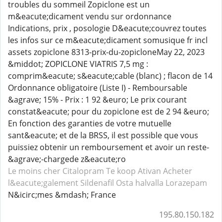
troubles du sommeil Zopiclone est un
m&eacute;dicament vendu sur ordonnance
Indications, prix , posologie D&eacute;couvrez toutes
les infos sur ce m&eacute;dicament somusique fr incl
assets zopiclone 8313-prix-du-zopicloneMay 22, 2023
&middot; ZOPICLONE VIATRIS 7,5 mg :
comprim&eacute; s&eacute;cable (blanc) ; flacon de 14
Ordonnance obligatoire (Liste I) - Remboursable
&agrave; 15% - Prix : 1 92 &euro; Le prix courant
constat&eacute; pour du zopiclone est de 2 94 &euro;
En fonction des garanties de votre mutuelle
sant&eacute; et de la BRSS, il est possible que vous
puissiez obtenir un remboursement et avoir un reste-
&agrave;-chargede z&eacute;ro
Le moins cher Citalopram
Te koop Ativan
Acheter
l&eacute;galement Sildenafil
Osta halvalla Lorazepam
N&icirc;mes &mdash; France
195.80.150.182