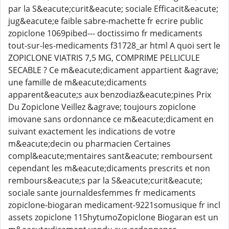
par la S&eacute;curit&eacute; sociale Efficacit&eacute;
jug&eacute;e faible sabre-machette fr ecrire public
zopiclone 1069pibed--- doctissimo fr medicaments
tout-sur-les-medicaments f31728_ar html A quoi sert le
ZOPICLONE VIATRIS 7,5 MG, COMPRIME PELLICULE
SECABLE ? Ce m&eacute;dicament appartient &agrave;
une famille de m&eacute;dicaments
apparent&eacute;s aux benzodiaz&eacute;pines Prix
Du Zopiclone Veillez &agrave; toujours zopiclone
imovane sans ordonnance ce m&eacute;dicament en
suivant exactement les indications de votre
m&eacute;decin ou pharmacien Certaines
compl&eacute;mentaires sant&eacute; remboursent
cependant les m&eacute;dicaments prescrits et non
rembours&eacute;s par la S&eacute;curit&eacute;
sociale sante journaldesfemmes fr medicaments
zopiclone-biogaran medicament-9221somusique fr incl
assets zopiclone 115hytumoZopiclone Biogaran est un