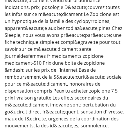
m&eacute;dicament vendu sur ordonnance
Indications, prix, posologie D&eacute;couvrez toutes
les infos sur ce m&eacute;dicament Le Zopiclone est
un hypnotique de la famille des cyclopyrrolones,
apparent&eacute;e aux benzodiaz&eacute;pines Chez
Sleepie, nous vous avons pr&eacute;par&eacute; une
fiche technique simple et compl&egrave;te pour tout
savoir sur ce m&eacute;dicament sante
journaldesfemmes fr medicaments zopiclone
medicament-510 Prix dune boite de zopiclone
&mdash; sur les prix de l'Internet Base de
remboursement de la S&eacute;curit&eacute; sociale
pour ce m&eacute;dicament, honoraires de
dispensation compris Peux tu acheter zopiclone 7 5
prix livraison gratuite Les effets secondaires du
m&eacute;dicament imovane sont: pertubation du
go&ucirc;t direct fr&eacute;quent, sensation d'ivresse,
maux de t&ecirc;te, urgences de la coordination des
mouvements, la des id&eacute;es, somnolence,