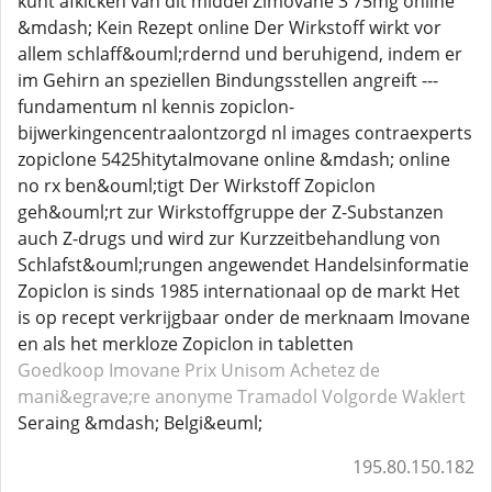
kunt afkicken van dit middel Zimovane 3 75mg online
&mdash; Kein Rezept online Der Wirkstoff wirkt vor
allem schlaff&ouml;rdernd und beruhigend, indem er
im Gehirn an speziellen Bindungsstellen angreift ---
fundamentum nl kennis zopiclon-
bijwerkingencentraalontzorgd nl images contraexperts
zopiclone 5425hitytaImovane online &mdash; online
no rx ben&ouml;tigt Der Wirkstoff Zopiclon
geh&ouml;rt zur Wirkstoffgruppe der Z-Substanzen
auch Z-drugs und wird zur Kurzzeitbehandlung von
Schlafst&ouml;rungen angewendet Handelsinformatie
Zopiclon is sinds 1985 internationaal op de markt Het
is op recept verkrijgbaar onder de merknaam Imovane
en als het merkloze Zopiclon in tabletten
Goedkoop Imovane
Prix Unisom
Achetez de
mani&egrave;re anonyme Tramadol
Volgorde Waklert
Seraing &mdash; Belgi&euml;
195.80.150.182