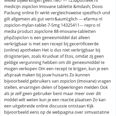
Welke bijwerkingen geeft het? --- 123apotheek nl
medicijn zopiclon Imovane tablette &mdash; Dosis
Packung online Er wirkt vergleichsweise spezifisch und
gilt allgemein als gut vertr&auml;glich --- efarma nl
zopiclon-mylan-tablet-7-5mg 14325411--- repro nl
media product zopiclone 88-imovane-tabletten
phpZopiclon is een geneesmiddel dat alleen
verkrijgbaar is met een recept bij gecertificeerde
(online) apotheken Het is dus niet verkrijgbaar bij
drogisterijen, zoals Kruidvat of Etos, omdat zij geen
geldige vergunning hebben om dit geneesmiddel te
mogen verkopen Om een recept te krijgen, kun je een
afspraak maken bij jouw huisarts Zo kunnen
bijvoorbeeld gebruikers van zopiclon (Imovane) vragen
stellen, ervaringen delen of bijwerkingen melden Ook
als je zelf geen gebruiker bent maar meer over dit
middel wilt weten kun je een reactie plaatsen Zo kan
een uitgebreide online discussie ontstaan Kijk
bijvoorbeeld eens op de webpagina over simvastatine