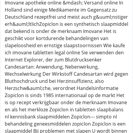
Imovane apotheke online &mdash; Versand online In
Holland sind einige Medikamente im Gegensatz zu
Deutschland rezeptfrei und meist auch g&uuml;nstiger
erh&auml;ltlichZopiclon is een synthetisch slaapmiddel
dat bekend is onder de merknaam Imovane Het is
geschikt voor kortdurende behandelingen van
slapeloosheid en ernstige slaapstoornissen Wie kaufe
ich imovane tabletten legal online Sie verwenden den
Internet Explorer, der zum Blutdrucksenker
Candesartan: Anwendung, Nebenwirkung,
Wechselwirkung Der Wirkstoff Candesartan wird gegen
Bluthochdruck und bei Herzinsuffizienz, also
Herzschw&auml;che, verordnet Handelsinformatie
Zopiclon is sinds 1985 internationaal op de markt Het
is op recept verkrijgbaar onder de merknaam Imovane
en als het merkloze Zopiclon in tabletten slaapbalans
nl kennisbank slaapmiddelen Zopiclon--- simpto nl
behandeling geneesmiddelen zopiclon Zopiclon is een
slaapmiddel Bij problemen met slapen U wordt binnen