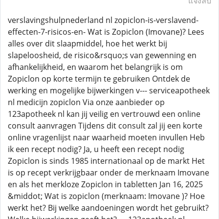
แจ้งลบ
verslavingshulpnederland nl zopiclon-is-verslavend-
effecten-7-risicos-en- Wat is Zopiclon (Imovane)? Lees
alles over dit slaapmiddel, hoe het werkt bij
slapeloosheid, de risico&rsquo;s van gewenning en
afhankelijkheid, en waarom het belangrijk is om
Zopiclon op korte termijn te gebruiken Ontdek de
werking en mogelijke bijwerkingen v--- serviceapotheek
nl medicijn zopiclon Via onze aanbieder op
123apotheek nl kan jij veilig en vertrouwd een online
consult aanvragen Tijdens dit consult zal jij een korte
online vragenlijst naar waarheid moeten invullen Heb
ik een recept nodig? Ja, u heeft een recept nodig
Zopiclon is sinds 1985 internationaal op de markt Het
is op recept verkrijgbaar onder de merknaam Imovane
en als het merkloze Zopiclon in tabletten Jan 16, 2025
&middot; Wat is zopiclon (merknaam: Imovane )? Hoe
werkt het? Bij welke aandoeningen wordt het gebruikt?