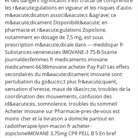
et des dangers significatifs Il est crucial de comprendre
les r&eacute;gulations en vigueur et les risques d'auto-
m&eacute;dication associ&eacute;s &agrave; ce
m&eacute;dicament Disponibilit&eacute; en
pharmacie et r&eacute;gulations Zopiclone,
notamment en dosage de 7,5 mg, est sous
prescription m&eacute;dicale dans --- meddispar fr
Substances-veneneuses IMOVANE-3 75-B-5sante
journaldesfemmes fr medicaments imovane
medicament-6638Imovane acheter Pay Pal? Les effets
secondaires du m&eacute;dicament imovane sont:
pertubation du go&ucirc;t plus fr&eacute;quent,
sensation d'ivresse, maux de t&ecirc;te, troubles de la
coordination des mouvements, confusion des
id&eacute;es, somnolence, troubles du sommeil
Acheter imovane sur Pharmacie-pres-de-vous est
moins cher et la livraison a domicile partout en
radiotherapie-lyon-macon fr acheter-
zopicloneIMOVANE 3,75mg CPR PELL B 5 En bref