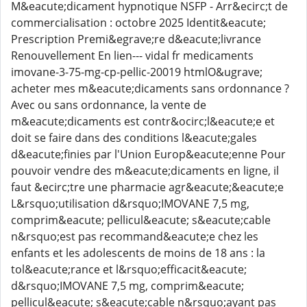
M&eacute;dicament hypnotique NSFP - Arr&ecirc;t de
commercialisation : octobre 2025 Identit&eacute;
Prescription Premi&egrave;re d&eacute;livrance
Renouvellement En lien--- vidal fr medicaments
imovane-3-75-mg-cp-pellic-20019 htmlO&ugrave;
acheter mes m&eacute;dicaments sans ordonnance ?
Avec ou sans ordonnance, la vente de
m&eacute;dicaments est contr&ocirc;l&eacute;e et
doit se faire dans des conditions l&eacute;gales
d&eacute;finies par l'Union Europ&eacute;enne Pour
pouvoir vendre des m&eacute;dicaments en ligne, il
faut &ecirc;tre une pharmacie agr&eacute;&eacute;e
L&rsquo;utilisation d&rsquo;IMOVANE 7,5 mg,
comprim&eacute; pellicul&eacute; s&eacute;cable
n&rsquo;est pas recommand&eacute;e chez les
enfants et les adolescents de moins de 18 ans : la
tol&eacute;rance et l&rsquo;efficacit&eacute;
d&rsquo;IMOVANE 7,5 mg, comprim&eacute;
pellicul&eacute; s&eacute;cable n&rsquo;ayant pas