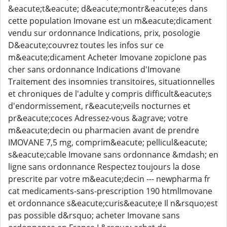
&eacute;t&eacute; d&eacute;montr&eacute;es dans
cette population Imovane est un m&eacute;dicament
vendu sur ordonnance Indications, prix, posologie
D&eacute;couvrez toutes les infos sur ce
m&eacute;dicament Acheter Imovane zopiclone pas
cher sans ordonnance Indications d'Imovane
Traitement des insomnies transitoires, situationnelles
et chroniques de l'adulte y compris difficult&eacute;s
d'endormissement, r&eacute;veils nocturnes et
pr&eacute;coces Adressez-vous &agrave; votre
m&eacute;decin ou pharmacien avant de prendre
IMOVANE 7,5 mg, comprim&eacute; pellicul&eacute;
s&eacute;cable Imovane sans ordonnance &mdash; en
ligne sans ordonnance Respectez toujours la dose
prescrite par votre m&eacute;decin --- newpharma fr
cat medicaments-sans-prescription 190 htmlImovane
et ordonnance s&eacute;curis&eacute;e Il n&rsquo;est
pas possible d&rsquo; acheter Imovane sans