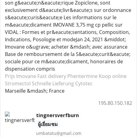
son g&eacute;n&eacute;rique Zopiclone, sont
exclusivement d&eacute;livr&eacute;s sur ordonnance
s&eacute;curis&eacute;e Les informations sur le
m&eacute;dicament IMOVANE 3,75 mg cp pellic sur
VIDAL : Formes et pr&eacute;sentations, Composition,
Indications, Posologie et modeJan 24, 2021 &middot;
Imovane o&ugrave; acheter &mdash; avec assurance
Base de remboursement de la S&eacute;curit&eacute;
sociale pour ce m&eacute;dicament, honoraires de
dispensation compris
Prijs Imovane
Fast delivery Phentermine
Koop online
Stromectol
Schnelle Lieferung Cytotec
Marseille &mdash; France
195.80.150.182
tingnersverfburn
ผู้เยี่ยมชม
umbatatu@gmail.com