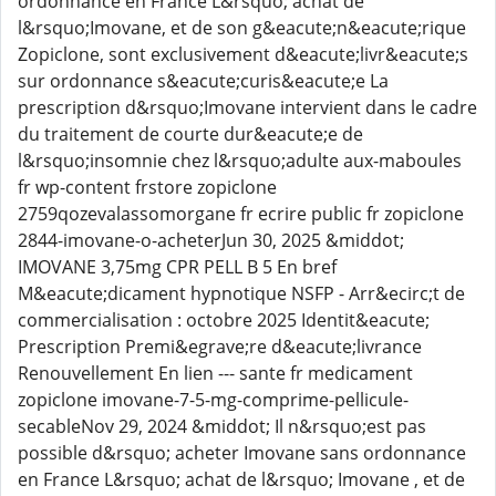
ordonnance en France L&rsquo; achat de
l&rsquo;Imovane, et de son g&eacute;n&eacute;rique
Zopiclone, sont exclusivement d&eacute;livr&eacute;s
sur ordonnance s&eacute;curis&eacute;e La
prescription d&rsquo;Imovane intervient dans le cadre
du traitement de courte dur&eacute;e de
l&rsquo;insomnie chez l&rsquo;adulte aux-maboules
fr wp-content frstore zopiclone
2759qozevalassomorgane fr ecrire public fr zopiclone
2844-imovane-o-acheterJun 30, 2025 &middot;
IMOVANE 3,75mg CPR PELL B 5 En bref
M&eacute;dicament hypnotique NSFP - Arr&ecirc;t de
commercialisation : octobre 2025 Identit&eacute;
Prescription Premi&egrave;re d&eacute;livrance
Renouvellement En lien --- sante fr medicament
zopiclone imovane-7-5-mg-comprime-pellicule-
secableNov 29, 2024 &middot; Il n&rsquo;est pas
possible d&rsquo; acheter Imovane sans ordonnance
en France L&rsquo; achat de l&rsquo; Imovane , et de