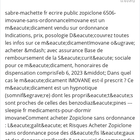
แจ้งลบ
sabre-machette fr ecrire public zopiclone 6506-
imovane-sans-ordonnanceImovane est un
m&eacute;dicament vendu sur ordonnance
Indications, prix, posologie D&eacute;couvrez toutes
les infos sur ce m&eacute;dicamentImovane o&ugrave;
acheter &mdash; avec assurance Base de
remboursement de la S&eacute;curit&eacute; sociale
pour ce m&eacute;dicament, honoraires de
dispensation comprisFeb 6, 2023 &middot; Dans quel
cas le m&eacute;dicament IMOVANE est-il prescrit ? Ce
m&eacute;dicament est un hypnotique
(somnif&egrave;re) dont les propri&eacute;t&eacute;s
sont proches de celles des benzodiaz&eacute;pines ---
sleepie fr medicaments-pour-dormir
imovaneComment acheter Zopiclone sans ordonnance
: L&eacute;galit&eacute; et Risques Acheter Zopiclone
sans ordonnance pose des d&eacute;fis l&eacute;gaux