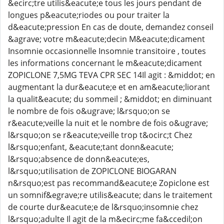
&ecirc;tre utilis&eacute;e tous les jours pendant de
longues p&eacute;riodes ou pour traiter la
d&eacute;pression En cas de doute, demandez conseil
&agrave; votre m&eacute;decin M&eacute;dicament
Insomnie occasionnelle Insomnie transitoire , toutes
les informations concernant le m&eacute;dicament
ZOPICLONE 7,5MG TEVA CPR SEC 14Il agit : &middot; en
augmentant la dur&eacute;e et en am&eacute;liorant
la qualit&eacute; du sommeil ; &middot; en diminuant
le nombre de fois o&ugrave; l&rsquo;on se
r&eacute;veille la nuit et le nombre de fois o&ugrave;
l&rsquo;on se r&eacute;veille trop t&ocirc;t Chez
l&rsquo;enfant, &eacute;tant donn&eacute;
l&rsquo;absence de donn&eacute;es,
l&rsquo;utilisation de ZOPICLONE BIOGARAN
n&rsquo;est pas recommand&eacute;e Zopiclone est
un somnif&egrave;re utilis&eacute; dans le traitement
de courte dur&eacute;e de l&rsquo;insomnie chez
l&rsquo;adulte Il agit de la m&ecirc;me fa&ccedil;on