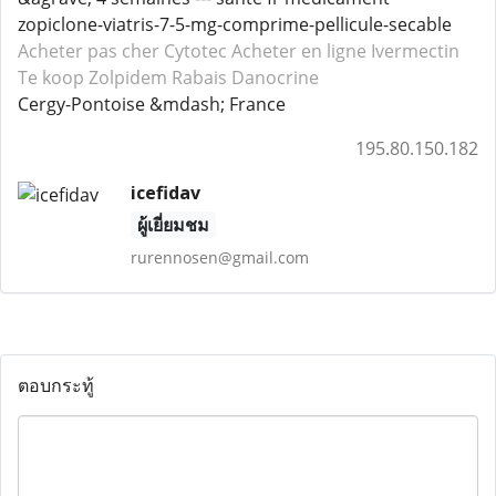
zopiclone-viatris-7-5-mg-comprime-pellicule-secable
Acheter pas cher Cytotec
Acheter en ligne Ivermectin
Te koop Zolpidem
Rabais Danocrine
Cergy-Pontoise &mdash; France
195.80.150.182
icefidav
ผู้เยี่ยมชม
rurennosen@gmail.com
ตอบกระทู้