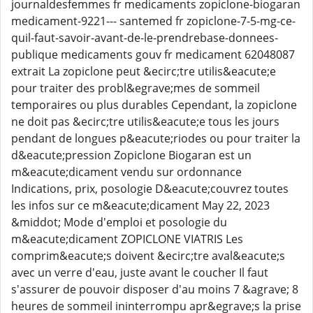
journaldesfemmes fr medicaments zopiclone-biogaran
medicament-9221--- santemed fr zopiclone-7-5-mg-ce-
quil-faut-savoir-avant-de-le-prendrebase-donnees-
publique medicaments gouv fr medicament 62048087
extrait La zopiclone peut &ecirc;tre utilis&eacute;e
pour traiter des probl&egrave;mes de sommeil
temporaires ou plus durables Cependant, la zopiclone
ne doit pas &ecirc;tre utilis&eacute;e tous les jours
pendant de longues p&eacute;riodes ou pour traiter la
d&eacute;pression Zopiclone Biogaran est un
m&eacute;dicament vendu sur ordonnance
Indications, prix, posologie D&eacute;couvrez toutes
les infos sur ce m&eacute;dicament May 22, 2023
&middot; Mode d'emploi et posologie du
m&eacute;dicament ZOPICLONE VIATRIS Les
comprim&eacute;s doivent &ecirc;tre aval&eacute;s
avec un verre d'eau, juste avant le coucher Il faut
s'assurer de pouvoir disposer d'au moins 7 &agrave; 8
heures de sommeil ininterrompu apr&egrave;s la prise