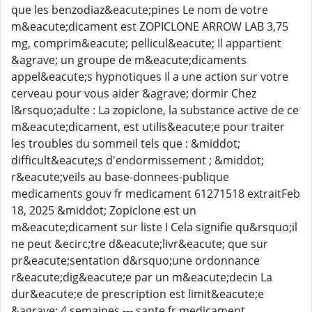
que les benzodiaz&eacute;pines Le nom de votre
m&eacute;dicament est ZOPICLONE ARROW LAB 3,75
mg, comprim&eacute; pellicul&eacute; Il appartient
&agrave; un groupe de m&eacute;dicaments
appel&eacute;s hypnotiques Il a une action sur votre
cerveau pour vous aider &agrave; dormir Chez
l&rsquo;adulte : La zopiclone, la substance active de ce
m&eacute;dicament, est utilis&eacute;e pour traiter
les troubles du sommeil tels que : &middot;
difficult&eacute;s d'endormissement ; &middot;
r&eacute;veils au base-donnees-publique
medicaments gouv fr medicament 61271518 extraitFeb
18, 2025 &middot; Zopiclone est un
m&eacute;dicament sur liste I Cela signifie qu&rsquo;il
ne peut &ecirc;tre d&eacute;livr&eacute; que sur
pr&eacute;sentation d&rsquo;une ordonnance
r&eacute;dig&eacute;e par un m&eacute;decin La
dur&eacute;e de prescription est limit&eacute;e
&agrave; 4 semaines --- sante fr medicament