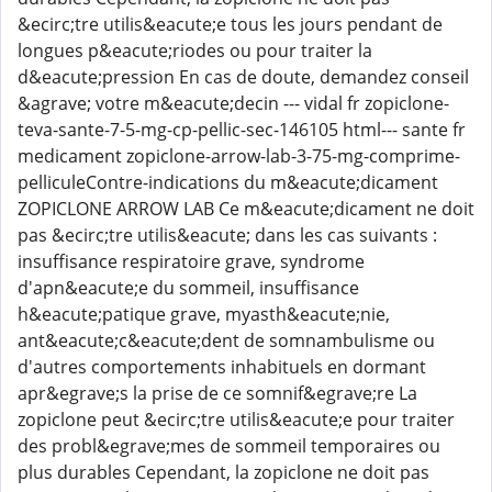
&ecirc;tre utilis&eacute;e tous les jours pendant de
longues p&eacute;riodes ou pour traiter la
d&eacute;pression En cas de doute, demandez conseil
&agrave; votre m&eacute;decin --- vidal fr zopiclone-
teva-sante-7-5-mg-cp-pellic-sec-146105 html--- sante fr
medicament zopiclone-arrow-lab-3-75-mg-comprime-
pelliculeContre-indications du m&eacute;dicament
ZOPICLONE ARROW LAB Ce m&eacute;dicament ne doit
pas &ecirc;tre utilis&eacute; dans les cas suivants :
insuffisance respiratoire grave, syndrome
d'apn&eacute;e du sommeil, insuffisance
h&eacute;patique grave, myasth&eacute;nie,
ant&eacute;c&eacute;dent de somnambulisme ou
d'autres comportements inhabituels en dormant
apr&egrave;s la prise de ce somnif&egrave;re La
zopiclone peut &ecirc;tre utilis&eacute;e pour traiter
des probl&egrave;mes de sommeil temporaires ou
plus durables Cependant, la zopiclone ne doit pas