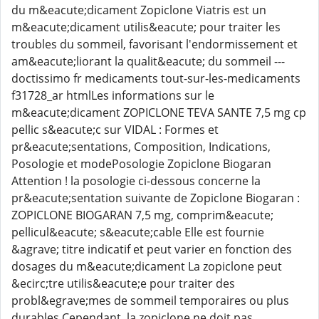
du m&eacute;dicament Zopiclone Viatris est un
m&eacute;dicament utilis&eacute; pour traiter les
troubles du sommeil, favorisant l'endormissement et
am&eacute;liorant la qualit&eacute; du sommeil ---
doctissimo fr medicaments tout-sur-les-medicaments
f31728_ar htmlLes informations sur le
m&eacute;dicament ZOPICLONE TEVA SANTE 7,5 mg cp
pellic s&eacute;c sur VIDAL : Formes et
pr&eacute;sentations, Composition, Indications,
Posologie et modePosologie Zopiclone Biogaran
Attention ! la posologie ci-dessous concerne la
pr&eacute;sentation suivante de Zopiclone Biogaran :
ZOPICLONE BIOGARAN 7,5 mg, comprim&eacute;
pellicul&eacute; s&eacute;cable Elle est fournie
&agrave; titre indicatif et peut varier en fonction des
dosages du m&eacute;dicament La zopiclone peut
&ecirc;tre utilis&eacute;e pour traiter des
probl&egrave;mes de sommeil temporaires ou plus
durables Cependant, la zopiclone ne doit pas