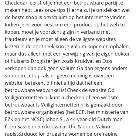
Check dan eerst of je met een betrouwbare partij te
maken hebt Lees onze tips Hierna zul je ontdekken wat
de beste shop is om valium op het internet te vinden
Indien je er voor kiest om een product op het web te
kopen, moet je voorzichtig zijn in verband met
fraudeurs en je moet alleen de veiligste websites
kiezen In de apotheek kun je Valium kopen en ophalen,
maar dus alleen met een verwijzing van je eigen dokter
of huisarts Drogisterijen zoals Kruidvat en Etos
verkopen dan ook geen Valium Ga dan ergens anders
shoppen Let op: als er geen melding is over een
website, betekent dit niet altijd dat het een
betrouwbare webwinkel is! Check de website Op
Veiliginternetten nl kunt u checken of een website
betrouwbaar is Veiliginternetten nl is gemaakt door
betrouwbare organisaties (het ECP, het ministerie van
EZK en het NCSC) Johan S , a 44-year-old Dutch man
from Sassenheim known as the &ldquo;Valium
rapist&rdquo; for drugging women before raping