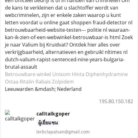
een officieel bedrijf is of in handen van criminelen Om
de kans te verkleinen dat u slachtoffer wordt van
webcriminelen, zijn er enkele zaken waarop u kunt
letten voordat u online gaat shoppen fraud-detector nl
betrouwbaarheid-website-testen--- politie nl waaraan-
kan-ik-zien-of-een-webwinkel-betrouwbaar-is html Zoek
je naar Valium bij Kruidvat? Ontdek hier alles over
verkrijgbaarheid, alternatieven en gebruik! nltimes nl
dutch-valium-rapist-sentenced-nine-years-bulgaria-
brutal-assault
Betrouwbare winkel Unisom
Hinta Diphenhydramine
Ostaa Ritalin
Rabais Zolpidem
Leeuwarden &mdash; Nederland
195.80.150.182
calltalkgoper
ผู้เยี่ยมชม
lerbclapalsan@gmail.com