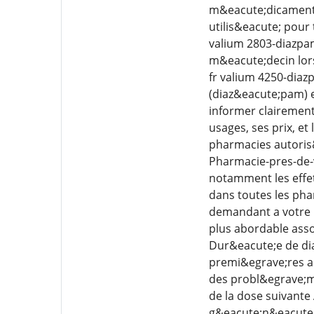
m&eacute;dicament l
utilis&eacute; pour 
valium 2803-diazpa
m&eacute;decin lors 
fr valium 4250-diaz
(diaz&eacute;pam) 
informer clairemen
usages, ses prix, e
pharmacies autoris
Pharmacie-pres-de-v
notamment les effet
dans toutes les pha
demandant a votre m
plus abordable asso
Dur&eacute;e de di
premi&egrave;res a
des probl&egrave;me
de la dose suivant
g&eacute;n&eacute;