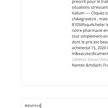
prescrit pour le tr
situations stressan
Valium ---- Cliquez 
ch&egrave;re , mais
8105lifoquAcheter V
notre pharmacie en 
tout simplement en
dont le prix est be
acheterJul 15, 2020
m&eacute;dicament, 
tabletas Xanax
Osta
Nantes &mdash; Fr
ตอบกระทู้