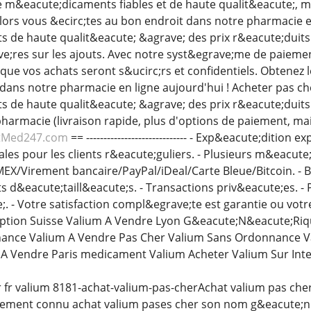
 m&eacute;dicaments fiables et de haute qualit&eacute;, m
Alors vous &ecirc;tes au bon endroit dans notre pharmacie e
de haute qualit&eacute; &agrave; des prix r&eacute;duits.
e;res sur les ajouts. Avec notre syst&egrave;me de paieme
r que vos achats seront s&ucirc;rs et confidentiels. Obtene
dans notre pharmacie en ligne aujourd'hui ! Acheter pas ch
de haute qualit&eacute; &agrave; des prix r&eacute;duits. 
harmacie (livraison rapide, plus d'options de paiement, mai
tMed247.com
== ----------------------------- - Exp&eacute;ditio
ales pour les clients r&eacute;guliers. - Plusieurs m&eacut
X/Virement bancaire/PayPal/iDeal/Carte Bleue/Bitcoin. - B
d&eacute;taill&eacute;s. - Transactions priv&eacute;es. -
;. - Votre satisfaction compl&egrave;te est garantie ou vo
iption Suisse Valium A Vendre Lyon G&eacute;N&eacute;Ri
ance Valium A Vendre Pas Cher Valium Sans Ordonnance Val
 A Vendre Paris medicament Valium Acheter Valium Sur Int
r fr valium 8181-achat-valium-pas-cherAchat valium pas cher
lement connu achat valium pases cher son nom g&eacute;n