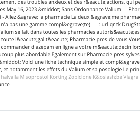
aitement des troubles anxieux et des r&eacute;actions, qui 
tes May 16, 2023 &middot; Sans Ordonnance Valium --- Pharma
ici - Allez &agrave; la pharmacie La deuxi&egrave;me pharmaci
 n'a pas une gamme compl&egrave;te) - ---: url-qr tk DrugSto
alium se fait dans toutes les pharmacies autoris&eacute;e
toute l&eacute;galit&eacute; Pharmacie-pres-de-vous Vous 
 commander diazepam en ligne a votre m&eacute;decin lors 
aucoup plus abordable Egalement sur Pharmacie-pres sylvest
 &middot; Voici une fiche technique simple et compl&egrave
et notamment les effets du Valium et sa posologie Le princ
 halvalla Misoprostol
Korting Zopiclone
K&oslash;be Viagra
ance