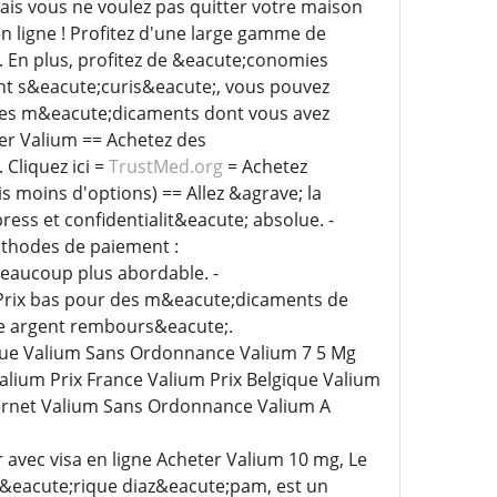
ais vous ne voulez pas quitter votre maison
n ligne ! Profitez d'une large gamme de
 En plus, profitez de &eacute;conomies
nt s&eacute;curis&eacute;, vous pouvez
z les m&eacute;dicaments dont vous avez
er Valium == Achetez des
Cliquez ici =
TrustMed.org
= Achetez
s moins d'options) == Allez &agrave; la
n express et confidentialit&eacute; absolue. -
e;thodes de paiement :
eaucoup plus abordable. -
 Prix bas pour des m&eacute;dicaments de
tre argent rembours&eacute;.
que Valium Sans Ordonnance Valium 7 5 Mg
ium Prix France Valium Prix Belgique Valium
ernet Valium Sans Ordonnance Valium A
 avec visa en ligne Acheter Valium 10 mg, Le
&eacute;rique diaz&eacute;pam, est un