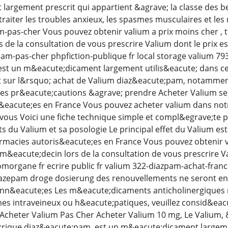
argement prescrit qui appartient &agrave; la classe des b
traiter les troubles anxieux, les spasmes musculaires et le
m-pas-cher Vous pouvez obtenir valium a prix moins cher ,
de la consultation de vous prescrire Valium dont le prix es
pam-pas-cher phpfiction-publique fr local storage valium 7
est un m&eacute;dicament largement utilis&eacute; dans ce
t sur l&rsquo; achat de Valium diaz&eacute;pam, notamment
t les pr&eacute;cautions &agrave; prendre Acheter Valium se
&eacute;es en France Vous pouvez acheter valium dans notr
ous Voici une fiche technique simple et compl&egrave;te p
s du Valium et sa posologie Le principal effet du Valium est
rmacies autoris&eacute;es en France Vous pouvez obtenir v
&eacute;decin lors de la consultation de vous prescrire V
morgane fr ecrire public fr valium 322-diazpam-achat-fran
azepam droge dosierung des renouvellements ne seront en
nn&eacute;es Les m&eacute;dicaments anticholinergiques 
s intraveineux ou h&eacute;patiques, veuillez consid&eacut
e Acheter Valium Pas Cher Acheter Valium 10 mg, Le Valiu
rique diaz&eacute;pam, est un m&eacute;dicament largement