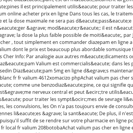
e;pines Il est principalement utilis&eacute; pour traiter le
um online acheter prix en ligne Dans tous les cas, le traitem
ble et la dose maximale ne sera pas d&eacute;pass&eacute;e C
eacute;ger &agrave; mod&eacute;r&eacute;: il est n&eacute
rave; la dose la plus faible possible de moiti&eacute;, pa
 cher , tout simplement en commander diazepam en ligne a 
alium dont le prix est beaucoup plus abordable somusique f
 Cher Info: Par analogie aux autres m&eacute;dicaments ora
Diaz&eacute;pam Valium est commercialis&eacute; dans les
sedin Diaz&eacute;pam 5mg en ligne d&egrave;s maintenant
tblanc fr fr valium 4612xomacizo phpAchat valium pas cher
ute; comme une benzodiaz&eacute;pine, ce qui signifie que
yst&egrave;me nerveux central et peut &ecirc;tre utilis&eacu
is&eacute; pour traiter les sympt&ocirc;mes de sevrage li&
s, les convulsions, les On n'a pas toujours envie de consul
ennes li&eacute;es &agrave; la sant&eacute; De plus, il n'
puisqu'il suffit de se rendre sur votre pharmacie en ligne
r local fr valium 208botobaAchat valium pas cher en ligne 