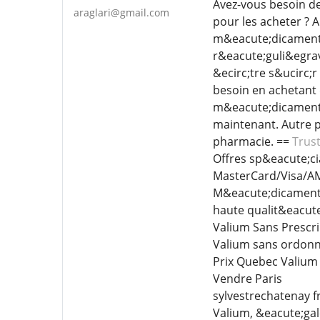
Avez-vous besoin de
araglari@gmail.com
pour les acheter ? 
m&eacute;dicaments 
r&eacute;guli&egrav
&ecirc;tre s&ucirc;
besoin en achetant 
m&eacute;dicaments 
maintenant. Autre p
pharmacie. ==
Trus
Offres sp&eacute;ci
MasterCard/Visa/AME
M&eacute;dicaments 
haute qualit&eacute
Valium Sans Prescr
Valium sans ordonn
Prix Quebec Valium
Vendre Paris
sylvestrechatenay f
Valium, &eacute;ga