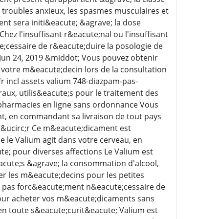
s troubles anxieux, les spasmes musculaires et
ent sera initi&eacute; &agrave; la dose
hez l'insuffisant r&eacute;nal ou l'insuffisant
;cessaire de r&eacute;duire la posologie de
r Jun 24, 2019 &middot; Vous pouvez obtenir
votre m&eacute;decin lors de la consultation
r incl assets valium 748-diazpam-pas-
ux, utilis&eacute;s pour le traitement des
 pharmacies en ligne sans ordonnance Vous
, en commandant sa livraison de tout pays
 s&ucirc;r Ce m&eacute;dicament est
 le Valium agit dans votre cerveau, en
te; pour diverses affections Le Valium est
eacute;s &agrave; la consommation d'alcool,
ter les m&eacute;decins pour les petites
est pas forc&eacute;ment n&eacute;cessaire de
 pour acheter vos m&eacute;dicaments sans
en toute s&eacute;curit&eacute; Valium est