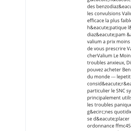
des benzodiaz&eacut
les convulsions Vali
efficace la plus fai
h&eacute;patique l&
diaz&eacute;pam &ag
valium a prix moins
de vous prescrire V
cherValium Le Moins
troubles anxieux, 
pouvez acheter Ben
du monde --- lepeti
consid&eacute;r&eac
particulier le SNC s
principalement util
les troubles panique
g&ecirc;nes quotidi
se d&eacute;placer 
ordonnance ffmc45 f