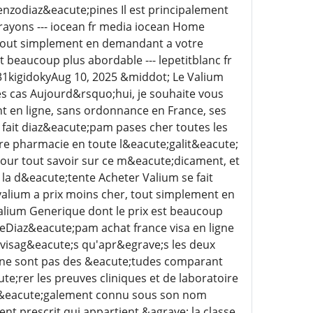
enzodiaz&eacute;pines Il est principalement
s rayons --- iocean fr media iocean Home
 tout simplement en demandant a votre
t beaucoup plus abordable --- lepetitblanc fr
931kigidokyAug 10, 2025 &middot; Le Valium
s cas Aujourd&rsquo;hui, je souhaite vous
 en ligne, sans ordonnance en France, ses
 fait diaz&eacute;pam pases cher toutes les
e pharmacie en toute l&eacute;galit&eacute;
our tout savoir sur ce m&eacute;dicament, et
 la d&eacute;tente Acheter Valium se fait
alium a prix moins cher, tout simplement en
alium Generique dont le prix est beaucoup
ceDiaz&eacute;pam achat france visa en ligne
visag&eacute;s qu'apr&egrave;s les deux
ne sont pas des &eacute;tudes comparant
e;rer les preuves cliniques et de laboratoire
m, &eacute;galement connu sous son nom
 prescrit qui appartient &agrave; la classe