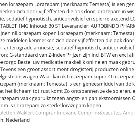
jnen lorazepam Lorazepam (merknaam: Temesta) is een gen
rken zich door vijf effecten die ook door lorazepam in wi
e, sedatief hypnotisch, anticonvulsief en spierrelaxete
ABLET 1MG Inhoud: 30 ST Leverancier: AUROBINDO PHARMA B
icijnen nlLorazepam kopen Lorazepam (merknaam: Temesta) 
e middelen kenmerken zich door vijf effecten die ook doo
h, anterograde amnesie, sedatief hypnotisch, anticonvulsief
n: G-standaard van Z-Index Prijzen zijn incl BTW en excl af
sbezorgd Bestel uw medicatie makkelijk online en maak gebru
Tevens een groot assortiment drogisterij producten online t
estelde vragen Waar kan ik Lorazepam kopen? Lorazepam is
azepam (merknaam: Temesta) is een geneesmiddel van de kl
at het lichaam tot rust komt Zo ontspannen ze de spieren, e
zepam vaak gebruikt tegen angst- en paniekstoornissen Ook
om is Lorazepam zo sterk? lorazepam kopen
bletten Waklert
Comprar Imovane
Comprim&eacute;s Ambi
h; Nederland