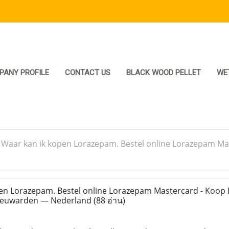
PANY PROFILE
CONTACT US
BLACK WOOD PELLET
WE
>
Waar kan ik kopen Lorazepam. Bestel online Lorazepam Ma
en Lorazepam. Bestel online Lorazepam Mastercard - Koop
Leeuwarden — Nederland
(88 อ่าน)