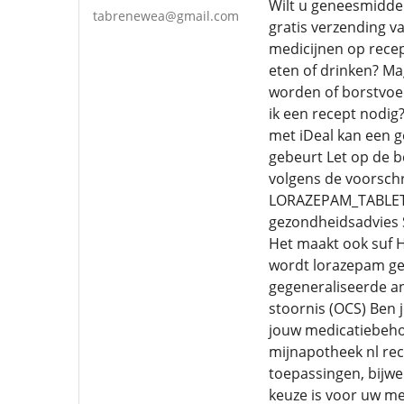
Wilt u geneesmiddel
tabrenewea@gmail.com
gratis verzending v
medicijnen op recept
eten of drinken? Ma
worden of borstvoe
ik een recept nodi
met iDeal kan een ge
gebeurt Let op de b
volgens de voorschr
LORAZEPAM_TABLET_1
gezondheidsadvies S
Het maakt ook suf H
wordt lorazepam ge
gegeneraliseerde an
stoornis (OCS) Ben 
jouw medicatiebehoe
mijnapotheek nl rec
toepassingen, bijw
keuze is voor uw me