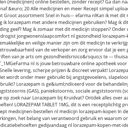
en (medicijnen) online bestellen, zonder recept? Ga dan naa
anaf &euro; 20 Alle medicijnen en meer Recept simpel uplo
 Groot assortiment Snel in huis--- efarma nlKan ik met dit m
g ik lorazepam met andere medicijnen gebruiken? Mag ik dit 
ding geef? Mag ik zomaar met dit medicijn stoppen? Onder 
g?drogist jongwonenslaapcomfort nl gezondheid lorazepam
makkelijke en veilige manier zijn om dit medicijn te verkrij
etrouwbaarheid van de verkoper en zorg ervoor dat je een g
iften van je arts om gezondheidsrisico&rsquo;s te --- thuis
MGeFarma nl is jouw betrouwbare online apotheek voor m
nelle levering, scherpe prijzen & discreet verpakt! Loraze
et wordt onder meer gebruikt bij angstgevoelens, slapeloo
bruikt? Lorazepam is ge&iuml;ndiceerd voor de behandelin
gststoornis (GAS), paniekstoornis, sociale angststoornis (s
je op zoek naar Lorazepam bij Kruidvat? Ontdek alles over
ften! LORAZEPAM TABLET 1MG, dit is een receptplichtig prod
ept medicijnen-bestellen nl medicijn lorazepam-kopen In d
erkingen, het belang van verantwoord gebruik en waarom o
dicatiebehoeften gedijvandaag nl lorazepam-kopen-met-idea