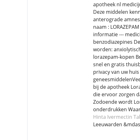
apotheek nl medici
Deze middelen kenme
anterograde amnesi
naam : LORAZEPAM T
informatie --- med
benzodiazepines Dez
worden: anxiolytisc
lorazepam-kopen Bro
snel en gratis thui
privacy van uw huis 
geneesmiddelenVeelg
bij de apotheek Lor
die ervoor zorgen d
Zodoende wordt Lora
onderdrukken Waar
Hinta Ivermectin
Ta
Leeuwarden &mdas