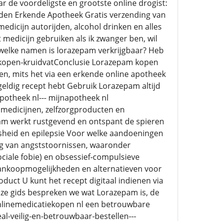
r de voordeligste en grootste online drogist:
aden Erkende Apotheek Gratis verzending van
edicijn autorijden, alcohol drinken en alles
medicijn gebruiken als ik zwanger ben, wil
welke namen is lorazepam verkrijgbaar? Heb
-kopen-kruidvatConclusie Lorazepam kopen
gen, mits het via een erkende online apotheek
eldig recept hebt Gebruik Lorazepam altijd
apotheek nl--- mijnapotheek nl
edicijnen, zelfzorgproducten en
pam werkt rustgevend en ontspant de spieren
sheid en epilepsie Voor welke aandoeningen
g van angststoornissen, waaronder
ociale fobie) en obsessief-compulsieve
 aankoopmogelijkheden en alternatieven voor
uct U kunt het recept digitaal indienen via
eze gids bespreken we wat Lorazepam is, de
nlinemedicatiekopen nl een betrouwbare
l-veilig-en-betrouwbaar-bestellen---