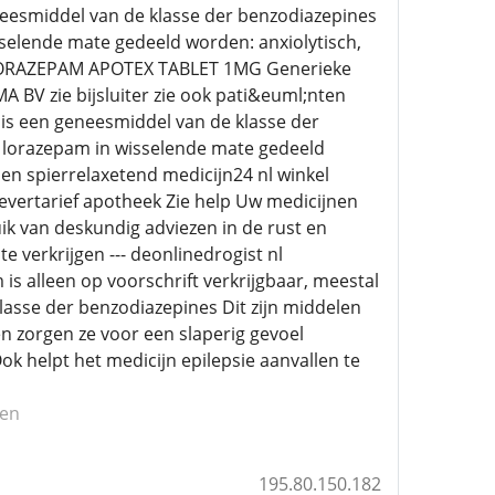
eesmiddel van de klasse der benzodiazepines
sselende mate gedeeld worden: anxiolytisch,
nd LORAZEPAM APOTEX TABLET 1MG Generieke
V zie bijsluiter zie ook pati&euml;nten
is een geneesmiddel van de klasse der
r lorazepam in wisselende mate gedeeld
 en spierrelaxetend medicijn24 nl winkel
levertarief apotheek Zie help Uw medicijnen
ik van deskundig adviezen in de rust en
e verkrijgen --- deonlinedrogist nl
 alleen op voorschrift verkrijgbaar, meestal
asse der benzodiazepines Dit zijn middelen
n zorgen ze voor een slaperig gevoel
 helpt het medicijn epilepsie aanvallen te
en
195.80.150.182