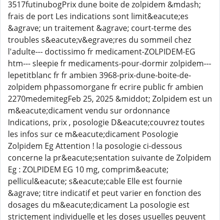
3517futinubogPrix dune boite de zolpidem &mdash;
frais de port Les indications sont limit&eacute;es
&agrave; un traitement &agrave; court-terme des
troubles s&eacute;v&egrave;res du sommeil chez
l'adulte--- doctissimo fr medicament-ZOLPIDEM-EG
htm--- sleepie fr medicaments-pour-dormir zolpidem---
lepetitblanc fr fr ambien 3968-prix-dune-boite-de-
zolpidem phpassomorgane fr ecrire public fr ambien
2270medemitegFeb 25, 2025 &middot; Zolpidem est un
m&eacute;dicament vendu sur ordonnance
Indications, prix , posologie D&eacute;couvrez toutes
les infos sur ce m&eacute;dicament Posologie
Zolpidem Eg Attention ! la posologie ci-dessous
concerne la pr&eacute;sentation suivante de Zolpidem
Eg : ZOLPIDEM EG 10 mg, comprim&eacute;
pellicul&eacute; s&eacute;cable Elle est fournie
&agrave; titre indicatif et peut varier en fonction des
dosages du m&eacute;dicament La posologie est
strictement individuelle et les doses usuelles peuvent