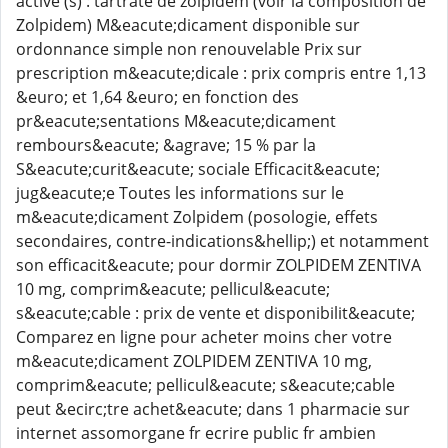
active (s) : tartrate de zolpidem (voir la composition de
Zolpidem) M&eacute;dicament disponible sur
ordonnance simple non renouvelable Prix sur
prescription m&eacute;dicale : prix compris entre 1,13
&euro; et 1,64 &euro; en fonction des
pr&eacute;sentations M&eacute;dicament
rembours&eacute; &agrave; 15 % par la
S&eacute;curit&eacute; sociale Efficacit&eacute;
jug&eacute;e Toutes les informations sur le
m&eacute;dicament Zolpidem (posologie, effets
secondaires, contre-indications&hellip;) et notamment
son efficacit&eacute; pour dormir ZOLPIDEM ZENTIVA
10 mg, comprim&eacute; pellicul&eacute;
s&eacute;cable : prix de vente et disponibilit&eacute;
Comparez en ligne pour acheter moins cher votre
m&eacute;dicament ZOLPIDEM ZENTIVA 10 mg,
comprim&eacute; pellicul&eacute; s&eacute;cable
peut &ecirc;tre achet&eacute; dans 1 pharmacie sur
internet assomorgane fr ecrire public fr ambien