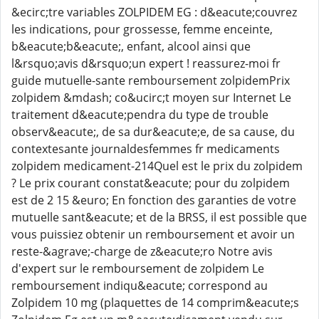
&ecirc;tre variables ZOLPIDEM EG : d&eacute;couvrez
les indications, pour grossesse, femme enceinte,
b&eacute;b&eacute;, enfant, alcool ainsi que
l&rsquo;avis d&rsquo;un expert ! reassurez-moi fr
guide mutuelle-sante remboursement zolpidemPrix
zolpidem &mdash; co&ucirc;t moyen sur Internet Le
traitement d&eacute;pendra du type de trouble
observ&eacute;, de sa dur&eacute;e, de sa cause, du
contextesante journaldesfemmes fr medicaments
zolpidem medicament-214Quel est le prix du zolpidem
? Le prix courant constat&eacute; pour du zolpidem
est de 2 15 &euro; En fonction des garanties de votre
mutuelle sant&eacute; et de la BRSS, il est possible que
vous puissiez obtenir un remboursement et avoir un
reste-&agrave;-charge de z&eacute;ro Notre avis
d'expert sur le remboursement de zolpidem Le
remboursement indiqu&eacute; correspond au
Zolpidem 10 mg (plaquettes de 14 comprim&eacute;s