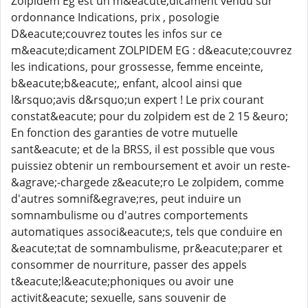
Zolpidem Eg est un m&eacute;dicament vendu sur
ordonnance Indications, prix , posologie
D&eacute;couvrez toutes les infos sur ce
m&eacute;dicament ZOLPIDEM EG : d&eacute;couvrez
les indications, pour grossesse, femme enceinte,
b&eacute;b&eacute;, enfant, alcool ainsi que
l&rsquo;avis d&rsquo;un expert ! Le prix courant
constat&eacute; pour du zolpidem est de 2 15 &euro;
En fonction des garanties de votre mutuelle
sant&eacute; et de la BRSS, il est possible que vous
puissiez obtenir un remboursement et avoir un reste-
&agrave;-chargede z&eacute;ro Le zolpidem, comme
d'autres somnif&egrave;res, peut induire un
somnambulisme ou d'autres comportements
automatiques associ&eacute;s, tels que conduire en
&eacute;tat de somnambulisme, pr&eacute;parer et
consommer de nourriture, passer des appels
t&eacute;l&eacute;phoniques ou avoir une
activit&eacute; sexuelle, sans souvenir de