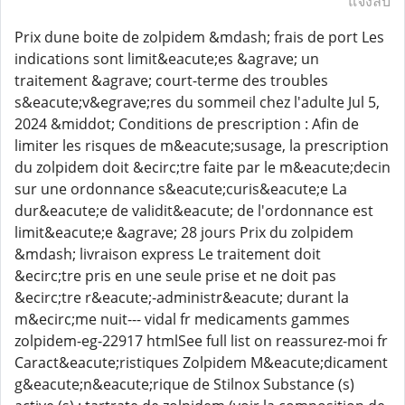
แจ้งลบ
Prix dune boite de zolpidem &mdash; frais de port Les
indications sont limit&eacute;es &agrave; un
traitement &agrave; court-terme des troubles
s&eacute;v&egrave;res du sommeil chez l'adulte Jul 5,
2024 &middot; Conditions de prescription : Afin de
limiter les risques de m&eacute;susage, la prescription
du zolpidem doit &ecirc;tre faite par le m&eacute;decin
sur une ordonnance s&eacute;curis&eacute;e La
dur&eacute;e de validit&eacute; de l'ordonnance est
limit&eacute;e &agrave; 28 jours Prix du zolpidem
&mdash; livraison express Le traitement doit
&ecirc;tre pris en une seule prise et ne doit pas
&ecirc;tre r&eacute;-administr&eacute; durant la
m&ecirc;me nuit--- vidal fr medicaments gammes
zolpidem-eg-22917 htmlSee full list on reassurez-moi fr
Caract&eacute;ristiques Zolpidem M&eacute;dicament
g&eacute;n&eacute;rique de Stilnox Substance (s)