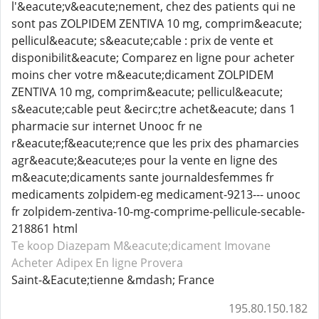
l'&eacute;v&eacute;nement, chez des patients qui ne
sont pas ZOLPIDEM ZENTIVA 10 mg, comprim&eacute;
pellicul&eacute; s&eacute;cable : prix de vente et
disponibilit&eacute; Comparez en ligne pour acheter
moins cher votre m&eacute;dicament ZOLPIDEM
ZENTIVA 10 mg, comprim&eacute; pellicul&eacute;
s&eacute;cable peut &ecirc;tre achet&eacute; dans 1
pharmacie sur internet Unooc fr ne
r&eacute;f&eacute;rence que les prix des phamarcies
agr&eacute;&eacute;es pour la vente en ligne des
m&eacute;dicaments sante journaldesfemmes fr
medicaments zolpidem-eg medicament-9213--- unooc
fr zolpidem-zentiva-10-mg-comprime-pellicule-secable-
218861 html
Te koop Diazepam
M&eacute;dicament Imovane
Acheter Adipex
En ligne Provera
Saint-&Eacute;tienne &mdash; France
195.80.150.182