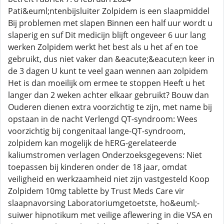
Pati&euml;ntenbijsluiter Zolpidem is een slaapmiddel
Bij problemen met slapen Binnen een half uur wordt u
slaperig en suf Dit medicijn blijft ongeveer 6 uur lang
werken Zolpidem werkt het best als u het af en toe
gebruikt, dus niet vaker dan &eacute;&eacute;n keer in
de 3 dagen U kunt te veel gaan wennen aan zolpidem
Het is dan moeilijk om ermee te stoppen Heeft u het
langer dan 2 weken achter elkaar gebruikt? Bouw dan
Ouderen dienen extra voorzichtig te zijn, met name bij
opstaan in de nacht Verlengd QT-syndroom: Wees
voorzichtig bij congenitaal lange-QT-syndroom,
zolpidem kan mogelijk de hERG-gerelateerde
kaliumstromen verlagen Onderzoeksgegevens: Niet
toepassen bij kinderen onder de 18 jaar, omdat
veiligheid en werkzaamheid niet zijn vastgesteld Koop
Zolpidem 10mg tablette by Trust Meds Care vir
slaapnavorsing Laboratoriumgetoetste, ho&euml;-
suiwer hipnotikum met veilige aflewering in die VSA en