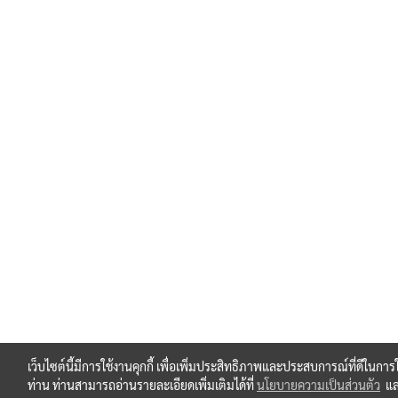
เว็บไซต์นี้มีการใช้งานคุกกี้ เพื่อเพิ่มประสิทธิภาพและประสบการณ์ที่ดีในการ
ท่าน ท่านสามารถอ่านรายละเอียดเพิ่มเติมได้ที่
นโยบายความเป็นส่วนตัว
แ