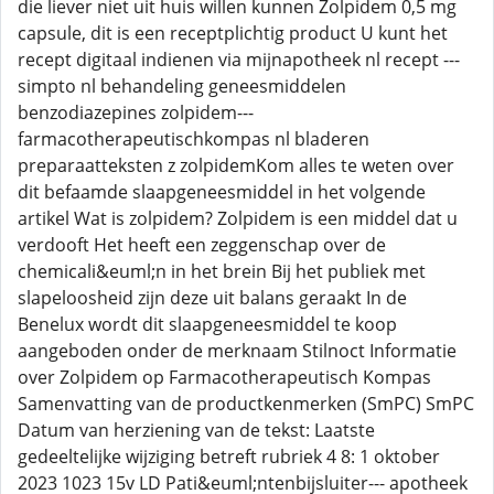
die liever niet uit huis willen kunnen Zolpidem 0,5 mg
capsule, dit is een receptplichtig product U kunt het
recept digitaal indienen via mijnapotheek nl recept ---
simpto nl behandeling geneesmiddelen
benzodiazepines zolpidem---
farmacotherapeutischkompas nl bladeren
preparaatteksten z zolpidemKom alles te weten over
dit befaamde slaapgeneesmiddel in het volgende
artikel Wat is zolpidem? Zolpidem is een middel dat u
verdooft Het heeft een zeggenschap over de
chemicali&euml;n in het brein Bij het publiek met
slapeloosheid zijn deze uit balans geraakt In de
Benelux wordt dit slaapgeneesmiddel te koop
aangeboden onder de merknaam Stilnoct Informatie
over Zolpidem op Farmacotherapeutisch Kompas
Samenvatting van de productkenmerken (SmPC) SmPC
Datum van herziening van de tekst: Laatste
gedeeltelijke wijziging betreft rubriek 4 8: 1 oktober
2023 1023 15v LD Pati&euml;ntenbijsluiter--- apotheek