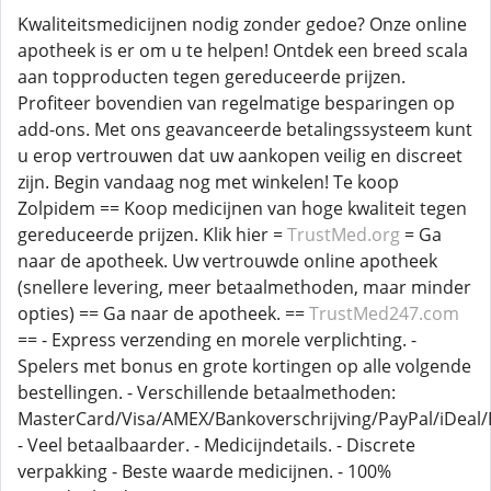
Kwaliteitsmedicijnen nodig zonder gedoe? Onze online
apotheek is er om u te helpen! Ontdek een breed scala
aan topproducten tegen gereduceerde prijzen.
Profiteer bovendien van regelmatige besparingen op
add-ons. Met ons geavanceerde betalingssysteem kunt
u erop vertrouwen dat uw aankopen veilig en discreet
zijn. Begin vandaag nog met winkelen! Te koop
Zolpidem == Koop medicijnen van hoge kwaliteit tegen
gereduceerde prijzen. Klik hier =
TrustMed.org
= Ga
naar de apotheek. Uw vertrouwde online apotheek
(snellere levering, meer betaalmethoden, maar minder
opties) == Ga naar de apotheek. ==
TrustMed247.com
== - Express verzending en morele verplichting. -
Spelers met bonus en grote kortingen op alle volgende
bestellingen. - Verschillende betaalmethoden:
MasterCard/Visa/AMEX/Bankoverschrijving/PayPal/iDeal/B
- Veel betaalbaarder. - Medicijndetails. - Discrete
verpakking - Beste waarde medicijnen. - 100%