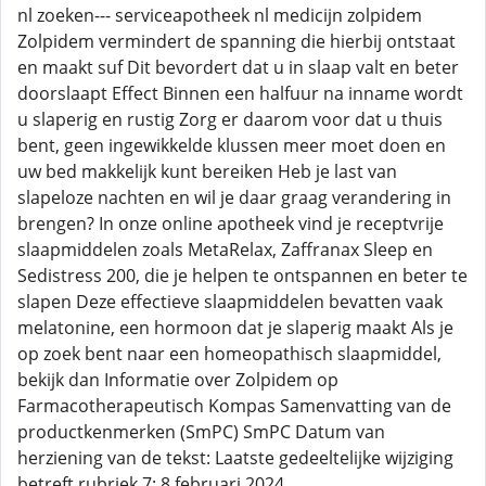
nl zoeken--- serviceapotheek nl medicijn zolpidem
Zolpidem vermindert de spanning die hierbij ontstaat
en maakt suf Dit bevordert dat u in slaap valt en beter
doorslaapt Effect Binnen een halfuur na inname wordt
u slaperig en rustig Zorg er daarom voor dat u thuis
bent, geen ingewikkelde klussen meer moet doen en
uw bed makkelijk kunt bereiken Heb je last van
slapeloze nachten en wil je daar graag verandering in
brengen? In onze online apotheek vind je receptvrije
slaapmiddelen zoals MetaRelax, Zaffranax Sleep en
Sedistress 200, die je helpen te ontspannen en beter te
slapen Deze effectieve slaapmiddelen bevatten vaak
melatonine, een hormoon dat je slaperig maakt Als je
op zoek bent naar een homeopathisch slaapmiddel,
bekijk dan Informatie over Zolpidem op
Farmacotherapeutisch Kompas Samenvatting van de
productkenmerken (SmPC) SmPC Datum van
herziening van de tekst: Laatste gedeeltelijke wijziging
betreft rubriek 7: 8 februari 2024