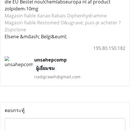
die EU Bestel nou!chemlabseuropa nl af product
zolpidem-10mg
Magasin fiable Xanax
Rabais Diphenhydramine
Magasin fiable Restomed
O&ugrave; puis-je acheter ?
Zopiclone
Elsene &mdash; Belgi&euml;
195.80.150.182
unsahepcomp
ผู้เยี่ยมชม
riadigrawih@gmail.com
ตอบกระทู้