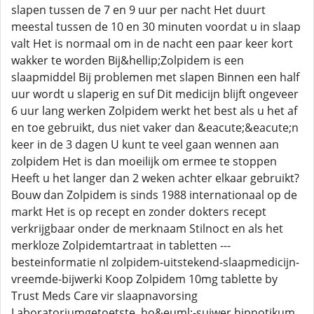
slapen tussen de 7 en 9 uur per nacht Het duurt
meestal tussen de 10 en 30 minuten voordat u in slaap
valt Het is normaal om in de nacht een paar keer kort
wakker te worden Bij&hellip;Zolpidem is een
slaapmiddel Bij problemen met slapen Binnen een half
uur wordt u slaperig en suf Dit medicijn blijft ongeveer
6 uur lang werken Zolpidem werkt het best als u het af
en toe gebruikt, dus niet vaker dan &eacute;&eacute;n
keer in de 3 dagen U kunt te veel gaan wennen aan
zolpidem Het is dan moeilijk om ermee te stoppen
Heeft u het langer dan 2 weken achter elkaar gebruikt?
Bouw dan Zolpidem is sinds 1988 internationaal op de
markt Het is op recept en zonder dokters recept
verkrijgbaar onder de merknaam Stilnoct en als het
merkloze Zolpidemtartraat in tabletten ---
besteinformatie nl zolpidem-uitstekend-slaapmedicijn-
vreemde-bijwerki Koop Zolpidem 10mg tablette by
Trust Meds Care vir slaapnavorsing
Laboratoriumgetoetste, ho&euml;-suiwer hipnotikum