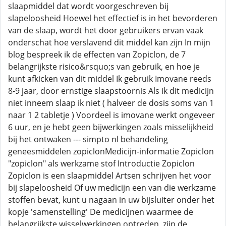
slaapmiddel dat wordt voorgeschreven bij
slapeloosheid Hoewel het effectief is in het bevorderen
van de slaap, wordt het door gebruikers ervan vaak
onderschat hoe verslavend dit middel kan zijn In mijn
blog bespreek ik de effecten van Zopiclon, de 7
belangrijkste risico&rsquo;s van gebruik, en hoe je
kunt afkicken van dit middel Ik gebruik Imovane reeds
8-9 jaar, door ernstige slaapstoornis Als ik dit medicijn
niet inneem slaap ik niet ( halveer de dosis soms van 1
naar 1 2 tabletje ) Voordeel is imovane werkt ongeveer
6 uur, en je hebt geen bijwerkingen zoals misselijkheid
bij het ontwaken --- simpto nl behandeling
geneesmiddelen zopiclonMedicijn-informatie Zopiclon
"zopiclon" als werkzame stof Introductie Zopiclon
Zopiclon is een slaapmiddel Artsen schrijven het voor
bij slapeloosheid Of uw medicijn een van die werkzame
stoffen bevat, kunt u nagaan in uw bijsluiter onder het
kopje 'samenstelling' De medicijnen waarmee de
belangrijkste wisselwerkingen optreden, zijn de