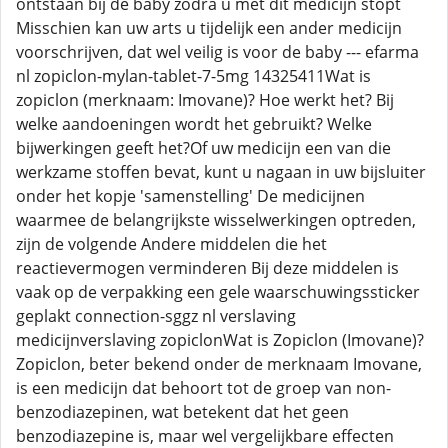
ontstaan bij de baby zodra u met dit medicijn stopt
Misschien kan uw arts u tijdelijk een ander medicijn
voorschrijven, dat wel veilig is voor de baby --- efarma
nl zopiclon-mylan-tablet-7-5mg 14325411Wat is
zopiclon (merknaam: Imovane)? Hoe werkt het? Bij
welke aandoeningen wordt het gebruikt? Welke
bijwerkingen geeft het?Of uw medicijn een van die
werkzame stoffen bevat, kunt u nagaan in uw bijsluiter
onder het kopje 'samenstelling' De medicijnen
waarmee de belangrijkste wisselwerkingen optreden,
zijn de volgende Andere middelen die het
reactievermogen verminderen Bij deze middelen is
vaak op de verpakking een gele waarschuwingssticker
geplakt connection-sggz nl verslaving
medicijnverslaving zopiclonWat is Zopiclon (Imovane)?
Zopiclon, beter bekend onder de merknaam Imovane,
is een medicijn dat behoort tot de groep van non-
benzodiazepinen, wat betekent dat het geen
benzodiazepine is, maar wel vergelijkbare effecten