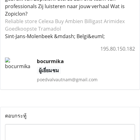
professionals Zij luisteren naar jouw verhaal Wat is
Zopiclon?
Reliable store Celexa
Buy Ambien
Billigast Arimidex
Goedkoopste Tramadol
Sint-Jans-Molenbeek &mdash; Belgi&euml;
195.80.150.182
bocurmika
ผู้เยี่ยมชม
poedvalvautnam@gmail.com
ตอบกระทู้