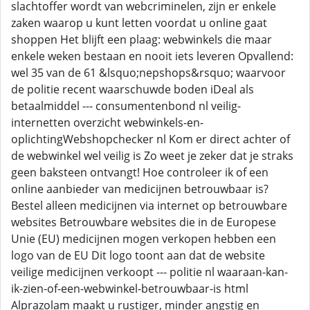
slachtoffer wordt van webcriminelen, zijn er enkele
zaken waarop u kunt letten voordat u online gaat
shoppen Het blijft een plaag: webwinkels die maar
enkele weken bestaan en nooit iets leveren Opvallend:
wel 35 van de 61 &lsquo;nepshops&rsquo; waarvoor
de politie recent waarschuwde boden iDeal als
betaalmiddel --- consumentenbond nl veilig-
internetten overzicht webwinkels-en-
oplichtingWebshopchecker nl Kom er direct achter of
de webwinkel wel veilig is Zo weet je zeker dat je straks
geen baksteen ontvangt! Hoe controleer ik of een
online aanbieder van medicijnen betrouwbaar is?
Bestel alleen medicijnen via internet op betrouwbare
websites Betrouwbare websites die in de Europese
Unie (EU) medicijnen mogen verkopen hebben een
logo van de EU Dit logo toont aan dat de website
veilige medicijnen verkoopt --- politie nl waaraan-kan-
ik-zien-of-een-webwinkel-betrouwbaar-is html
Alprazolam maakt u rustiger, minder angstig en