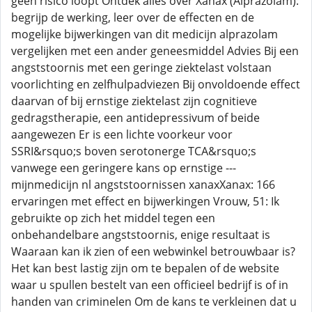
geen risico loopt Ontdek alles over Xanax (Alprazolam):
begrijp de werking, leer over de effecten en de
mogelijke bijwerkingen van dit medicijn alprazolam
vergelijken met een ander geneesmiddel Advies Bij een
angststoornis met een geringe ziektelast volstaan
voorlichting en zelfhulpadviezen Bij onvoldoende effect
daarvan of bij ernstige ziektelast zijn cognitieve
gedragstherapie, een antidepressivum of beide
aangewezen Er is een lichte voorkeur voor
SSRI&rsquo;s boven serotonerge TCA&rsquo;s
vanwege een geringere kans op ernstige ---
mijnmedicijn nl angststoornissen xanaxXanax: 166
ervaringen met effect en bijwerkingen Vrouw, 51: Ik
gebruikte op zich het middel tegen een
onbehandelbare angststoornis, enige resultaat is
Waaraan kan ik zien of een webwinkel betrouwbaar is?
Het kan best lastig zijn om te bepalen of de website
waar u spullen bestelt van een officieel bedrijf is of in
handen van criminelen Om de kans te verkleinen dat u