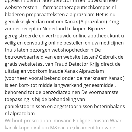
opgelicht bent?fraud-detector nl betrouwbaarheid-
website-testen--- farmacotherapeutischkompas nl
bladeren preparaatteksten a alprazolam Het is nu
gemakkelijker dan ooit om Xanax (Alprazolam) 2 mg
zonder recept in Nederland te kopen Bij onze
geregistreerde en vertrouwde online apotheek kunt u
veilig en eenvoudig online bestellen en uw medicijnen
thuis laten bezorgen webshopchecker nlDe
betrouwbaarheid van een website testen? Gebruik de
gratis websitetest van Fraud Detector Krijg direct de
uitslag en voorkom fraude Xanax Alprazolam
(voorheen vooral bekend onder de merknaam Xanax )
is een kort- tot middellangwerkend geneesmiddel,
behorend tot de benzodiazepinen De voornaamste
toepassing is bij de behandeling van
paniekstoornissen en angststoornissen beterinbalans
nl alprazolam
Without prescription Imovane
En ligne Unisom
Waar
kan ik kopen Valium
M&eacute;dicament Imovane