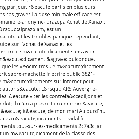
 mg par jour, r&eacute;partis en plusieurs
ns cas graves La dose minimale efficace est
e-maniere-anonyme-lorazepa Achat de Xanax :
&rsquo;alprazolam, est un
acute; et les troubles panique Cependant,
uide sur l'achat de Xanax et les
rendre ce m&eacute;dicament sans avoir
 m&eacute;dicament &agrave; quiconque,
 que les v&ocirc;tres Ce m&eacute;dicament
rit sabre-machette fr ecrire public 3821-
e m&eacute;dicaments sur Internet peut
ite autoris&eacute; L&rsquo;ARS Auvergne-
es, &eacute;viter les contrefa&ccedil;ons et
iddot; il m'en a prescrit un comprim&eacute;
fid&eacute;lit&eacute; de mon mari Aujourd'hui
t sous m&eacute;dicaments --- vidal fr
ments tout-sur-les-medicaments 2c7a3c_ar
st un m&eacute;dicament de la classe des