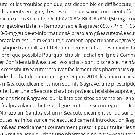
te; et les troubles panique, est disponible en diff&eacute;r
icaments en ligne, il est essentiel de savoir comment effec
acute;curis&eacute;e ALPRAZOLAM BIOGARAN 0,50 mg : comp
ligatoire (Liste I) - Remboursable &agrave; 65% - Prix : 1 6
-0-5-mg-guide-et-informationsAlprazolam g&eacute;n&eacu
lprazolam est un m&eacute;dicament, appartenant &agrave; l
iolytique tranquillisant Delirium tremens et autres manifest
si bref que possible Pourquoi choisir l'achat en ligne ? Com
r Confidentialit&eacute; : vos achats sont discrets et ne n&
Accessibilit&eacute; : trouvez facilement des pharmacies qu
 guide-d-achat-de-xanax-en-ligne Depuis 2013, les pharmacie
es m&eacute;dicaments non soumis &agrave; une prescriptio
 effectuer une d&eacute;claration pr&eacute;alable aupr&
ciens tient &agrave; jour la liste des sites de vente en li
 fr alprazolam-achetez-en-ligne-en-toute-securitegrephh fr a
 Alprazolam Sandoz est un m&eacute;dicament vendu sur or
utes les infos sur ce m&eacute;dicament Introduction &agr
 m&eacute;dicament couramment prescrit pour traiter les t
0 5 mg en ligne ou dans une pharmacie peut s'av&eacute;re