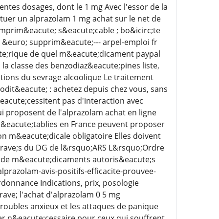
entes dosages, dont le 1 mg Avec l'essor de la
tuer un alprazolam 1 mg achat sur le net de
rim&eacute; s&eacute;cable ; bo&icirc;te
5 &euro; supprim&eacute;--- arpel-emploi fr
te;rique de quel m&eacute;dicament paypal
a classe des benzodiaz&eacute;pines liste,
ations du sevrage alcoolique Le traitement
modit&eacute; : achetez depuis chez vous, sans
eacute;cessitent pas d'interaction avec
i proposent de l'alprazolam achat en ligne
s &eacute;tablies en France peuvent proposer
n m&eacute;dicale obligatoire Elles doivent
egrave;s du DG de l&rsquo;ARS L&rsquo;Ordre
gne de m&eacute;dicaments autoris&eacute;s
lprazolam-avis-positifs-efficacite-prouvee-
donnance Indications, prix, posologie
ave; l'achat d'alprazolam 0 5 mg
roubles anxieux et les attaques de panique
r n&eacute;cessaire pour ceux qui souffrent