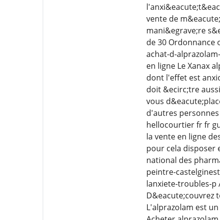
l'anxi&eacute;t&eacu
vente de m&eacute;d
mani&egrave;re s&e
de 30 Ordonnance ob
achat-d-alprazolam
en ligne Le Xanax a
dont l'effet est anx
doit &ecirc;tre aus
vous d&eacute;place
d'autres personnes 
hellocourtier fr fr
la vente en ligne d
pour cela disposer
national des pharma
peintre-castelginest
lanxiete-troubles-p
D&eacute;couvrez to
L'alprazolam est un
Acheter alprazolam 