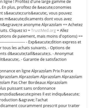
n ligne ! Profitez d'une large gamme de
 En plus, profitez de &eacute;conomies
nt s&eacute;curis&eacute;, vous pouvez
z les m&eacute;dicaments dont vous avez
ani&egrave;re anonyme Alprazolam == Achetez
ts. Cliquez ici =
TrustMed.org
= Allez
options de paiement, mais moins d'options) ==
----------------------- - Exp&eacute;dition express et
 tous les achats suivants. - Options de
nts d&eacute;taill&eacute;s. - Anonymat
t&eacute;. - Garantie de satisfaction
nnance en ligne Alprazolam Prix France
Alprazolam Alprazolam Alprazolam Alprazolam
zolam Pas Cher Bordeaux Alprazolam
plus puissant sans ordonnance
enzodiaz&eacute;pines Il est indiqu&eacute;
roduction &agrave; l'achat
;dicament couramment prescrit pour traiter