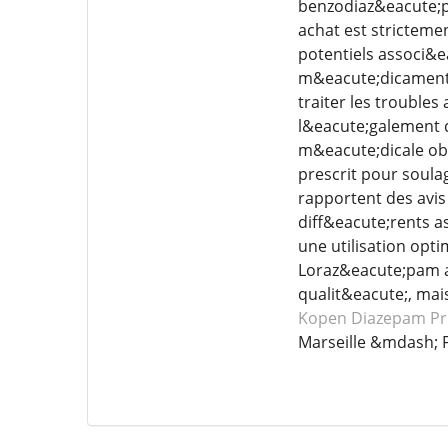
benzodiaz&eacute;pi
achat est stricteme
potentiels associ&e
m&eacute;dicament a
traiter les troubles
l&eacute;galement 
m&eacute;dicale obl
prescrit pour soula
rapportent des avis 
diff&eacute;rents a
une utilisation op
Loraz&eacute;pam a
qualit&eacute;, mai
Kopen Diazepam
Pr
Marseille &mdash; 