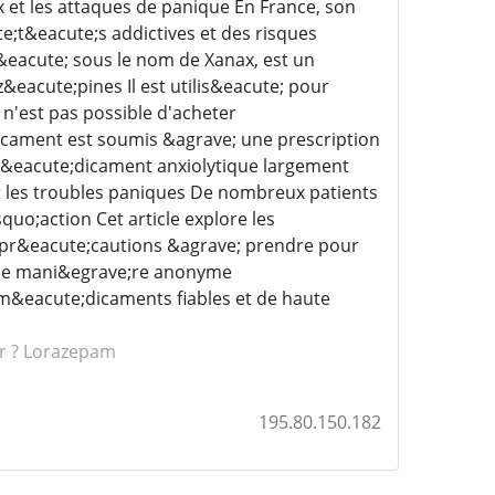
 et les attaques de panique En France, son
;t&eacute;s addictives et des risques
s&eacute; sous le nom de Xanax, est un
eacute;pines Il est utilis&eacute; pour
 n'est pas possible d'acheter
cament est soumis &agrave; une prescription
 m&eacute;dicament anxiolytique largement
t les troubles paniques De nombreux patients
quo;action Cet article explore les
s pr&eacute;cautions &agrave; prendre pour
z de mani&egrave;re anonyme
m&eacute;dicaments fiables et de haute
er ? Lorazepam
195.80.150.182