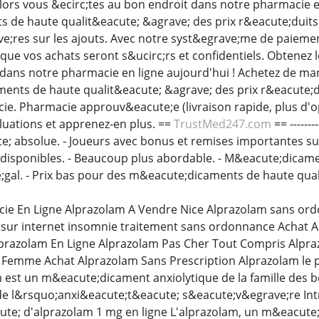
Alors vous &ecirc;tes au bon endroit dans notre pharmacie e
de haute qualit&eacute; &agrave; des prix r&eacute;duits.
e;res sur les ajouts. Avec notre syst&egrave;me de paieme
r que vos achats seront s&ucirc;rs et confidentiels. Obtene
 dans notre pharmacie en ligne aujourd'hui ! Achetez de m
nts de haute qualit&eacute; &agrave; des prix r&eacute;dui
ie. Pharmacie approuv&eacute;e (livraison rapide, plus d'
aluations et apprenez-en plus. ==
TrustMed247.com
== ------
te; absolue. - Joueurs avec bonus et remises importantes sur
disponibles. - Beaucoup plus abordable. - M&eacute;dicame
;gal. - Prix bas pour des m&eacute;dicaments de haute quali
ie En Ligne Alprazolam A Vendre Nice Alprazolam sans ordo
 sur internet insomnie traitement sans ordonnance Achat 
razolam En Ligne Alprazolam Pas Cher Tout Compris Alpra
 Femme Achat Alprazolam Sans Prescription Alprazolam le 
est un m&eacute;dicament anxiolytique de la famille des b
de l&rsquo;anxi&eacute;t&eacute; s&eacute;v&egrave;re Int
ute; d'alprazolam 1 mg en ligne L'alprazolam, un m&eacute