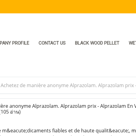
PANY PROFILE
CONTACT US
BLACK WOOD PELLET
WE
>
Achetez de manière anonyme Alprazolam. Alprazolam prix -
re anonyme Alprazolam. Alprazolam prix - Alprazolam En 
(105 อ่าน)
 m&eacute;dicaments fiables et de haute qualit&eacute;, m