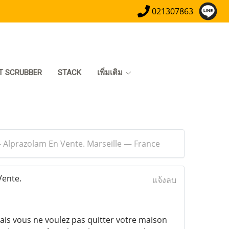
021307863
T SCRUBBER
STACK
เพิ่มเติม
 Alprazolam En Vente. Marseille — France
Vente.
แจ้งลบ
ais vous ne voulez pas quitter votre maison