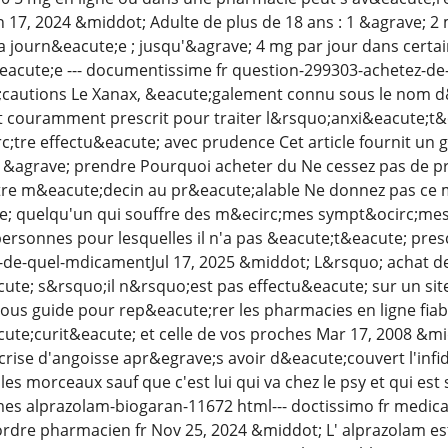
n 17, 2024 &middot; Adulte de plus de 18 ans : 1 &agrave; 2
la journ&eacute;e ; jusqu'&agrave; 4 mg par jour dans certai
eacute;e --- documentissime fr question-299303-achetez-d
;cautions Le Xanax, &eacute;galement connu sous le nom d
couramment prescrit pour traiter l&rsquo;anxi&eacute;t&e
c;tre effectu&eacute; avec prudence Cet article fournit un g
 &agrave; prendre Pourquoi acheter du Ne cessez pas de p
tre m&eacute;decin au pr&eacute;alable Ne donnez pas ce
; quelqu'un qui souffre des m&ecirc;mes sympt&ocirc;mes
personnes pour lesquelles il n'a pas &eacute;t&eacute; presc
-de-quel-mdicamentJul 17, 2025 &middot; L&rsquo; achat d
cute; s&rsquo;il n&rsquo;est pas effectu&eacute; sur un s
ous guide pour rep&eacute;rer les pharmacies en ligne fiabl
cute;curit&eacute; et celle de vos proches Mar 17, 2008 &m
ne crise d'angoisse apr&egrave;s avoir d&eacute;couvert l'in
 les morceaux sauf que c'est lui qui va chez le psy et qui es
 alprazolam-biogaran-11672 html--- doctissimo fr medica
n ordre pharmacien fr Nov 25, 2024 &middot; L' alprazolam e