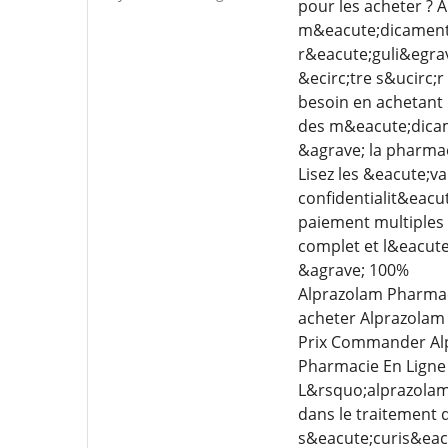
pour les acheter ? 
m&eacute;dicaments 
r&eacute;guli&egrav
&ecirc;tre s&ucirc;
besoin en achetant
des m&eacute;dicame
&agrave; la pharmac
Lisez les &eacute;v
confidentialit&eacu
paiement multiples 
complet et l&eacute
&agrave; 100%
Alprazolam Pharmac
acheter Alprazolam
Prix Commander Alp
Pharmacie En Ligne
L&rsquo;alprazolam 
dans le traitement 
s&eacute;curis&eac