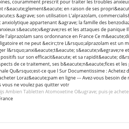
nes, couramment prescrit pour traiter les troubles anxieux
nt r&eacute;glement&eacute; en raison de ses propri&eacute
acute;s &agrave; son utilisation L'alprazolam, commerciali
nxiolytique appartenant &agrave; la famille des benzodiaz&
 anxieux s&eacute;v&egrave;res et les attaques de panique Il
de l'alprazolam sans ordonnance en France Ce m&eacute;di
igatoire et ne peut &ecirc;tre L&rsquo;alprazolam est un
ger l&rsquo;anxi&eacute;t&eacute; s&eacute;v&egrave;re e
positifs sur son efficacit&eacute; et sa rapidit&eacute; d&rs
spects de ce traitement, ses b&eacute;n&eacute;fices et le
timale Qu&rsquo;est-ce que l Sur Documentissime : Achete
cheter Loraz&eacute;pam en ligne --- Avez-vous besoin de 
s vous ne voulez pas quitter votr
ijs Ambien
Tabletten Atomoxetine
O&ugrave; puis-je achet
France