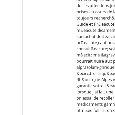
de ces affections Ju
prises au cours de 
toujours recherch&
Guide et Pr&eacute
m&eacute;dicament 
son achat doit &ecir
pr&eacute;cautions
consult&eacute; vo
m&ecirc;me &agrave
pourrait nuire aux 
alprazolam-gnrique
&ecirc;tre risqu&ea
Rh&ocirc;ne-Alpes v
garantir votre s&ea
lorsque j'ai fait u
on essai de recoller
medicaments gammes
htmlSee full list o