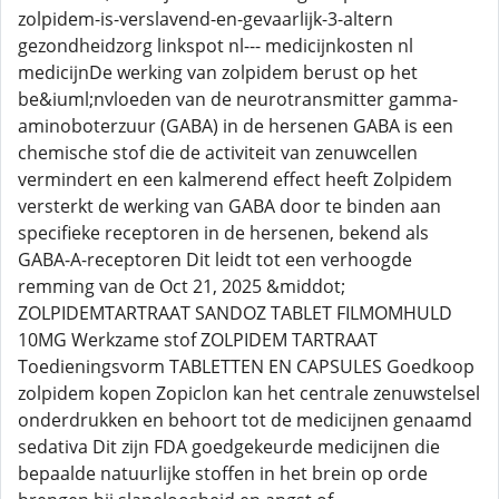
zolpidem-is-verslavend-en-gevaarlijk-3-altern
gezondheidzorg linkspot nl--- medicijnkosten nl
medicijnDe werking van zolpidem berust op het
be&iuml;nvloeden van de neurotransmitter gamma-
aminoboterzuur (GABA) in de hersenen GABA is een
chemische stof die de activiteit van zenuwcellen
vermindert en een kalmerend effect heeft Zolpidem
versterkt de werking van GABA door te binden aan
specifieke receptoren in de hersenen, bekend als
GABA-A-receptoren Dit leidt tot een verhoogde
remming van de Oct 21, 2025 &middot;
ZOLPIDEMTARTRAAT SANDOZ TABLET FILMOMHULD
10MG Werkzame stof ZOLPIDEM TARTRAAT
Toedieningsvorm TABLETTEN EN CAPSULES Goedkoop
zolpidem kopen Zopiclon kan het centrale zenuwstelsel
onderdrukken en behoort tot de medicijnen genaamd
sedativa Dit zijn FDA goedgekeurde medicijnen die
bepaalde natuurlijke stoffen in het brein op orde