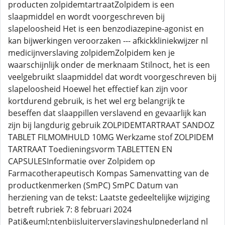
producten zolpidemtartraatZolpidem is een
slaapmiddel en wordt voorgeschreven bij
slapeloosheid Het is een benzodiazepine-agonist en
kan bijwerkingen veroorzaken --- afkickkliniekwijzer nl
medicijnverslaving zolpidemZolpidem ken je
waarschijnlijk onder de merknaam Stilnoct, het is een
veelgebruikt slaapmiddel dat wordt voorgeschreven bij
slapeloosheid Hoewel het effectief kan zijn voor
kortdurend gebruik, is het wel erg belangrijk te
beseffen dat slaappillen verslavend en gevaarlijk kan
zijn bij langdurig gebruik ZOLPIDEMTARTRAAT SANDOZ
TABLET FILMOMHULD 10MG Werkzame stof ZOLPIDEM
TARTRAAT Toedieningsvorm TABLETTEN EN
CAPSULESInformatie over Zolpidem op
Farmacotherapeutisch Kompas Samenvatting van de
productkenmerken (SmPC) SmPC Datum van
herziening van de tekst: Laatste gedeeltelijke wijziging
betreft rubriek 7: 8 februari 2024
Pati&euml;ntenbijsluiterverslavingshulpnederland nl