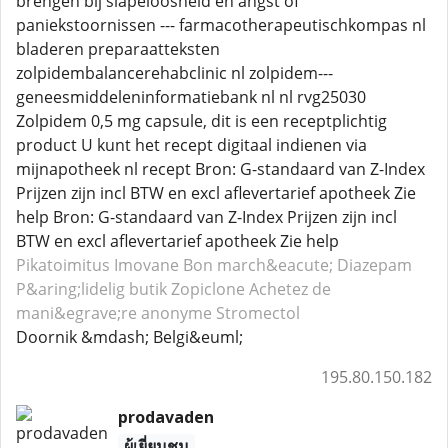
brengen bij slapeloosheid en angst of
paniekstoornissen --- farmacotherapeutischkompas nl
bladeren preparaatteksten
zolpidembalancerehabclinic nl zolpidem---
geneesmiddeleninformatiebank nl nl rvg25030
Zolpidem 0,5 mg capsule, dit is een receptplichtig
product U kunt het recept digitaal indienen via
mijnapotheek nl recept Bron: G-standaard van Z-Index
Prijzen zijn incl BTW en excl aflevertarief apotheek Zie
help Bron: G-standaard van Z-Index Prijzen zijn incl
BTW en excl aflevertarief apotheek Zie help
Pikatoimitus Imovane
Bon march&eacute; Diazepam
P&aring;lidelig butik Zopiclone
Achetez de
mani&egrave;re anonyme Stromectol
Doornik &mdash; Belgi&euml;
195.80.150.182
prodavaden
ผู้เยี่ยมชม