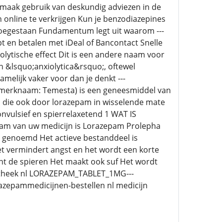
n maak gebruik van deskundig adviezen in de
 online te verkrijgen Kun je benzodiazepines
toegestaan Fundamentum legt uit waarom ---
 en betalen met iDeal of Bancontact Snelle
lytische effect Dit is een andere naam voor
 &lsquo;anxiolytica&rsquo;, oftewel
elijk vaker voor dan je denkt ---
erknaam: Temesta) is een geneesmiddel van
n die ook door lorazepam in wisselende mate
nvulsief en spierrelaxetend 1 WAT IS
van uw medicijn is Lorazepam Prolepha
en genoemd Het actieve bestanddeel is
t vermindert angst en het wordt een korte
ant de spieren Het maakt ook suf Het wordt
apotheek nl LORAZEPAM_TABLET_1MG---
azepammedicijnen-bestellen nl medicijn