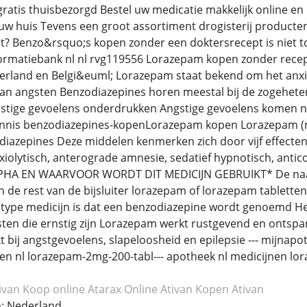
gratis thuisbezorgd Bestel uw medicatie makkelijk online e
 uw huis Tevens een groot assortiment drogisterij producten
t? Benzo&rsquo;s kopen zonder een doktersrecept is niet 
rmatiebank nl nl rvg119556 Lorazepam kopen zonder recept
derland en Belgi&euml; Lorazepam staat bekend om het anxio
an angsten Benzodiazepines horen meestal bij de zogeheten
stige gevoelens onderdrukken Angstige gevoelens komen nam
nnis benzodiazepines-kopenLorazepam kopen Lorazepam (m
diazepines Deze middelen kenmerken zich door vijf effecte
iolytisch, anterograde amnesie, sedatief hypnotisch, antico
A EN WAARVOOR WORDT DIT MEDICIJN GEBRUIKT* De naam 
in de rest van de bijsluiter lorazepam of lorazepam tablett
 type medicijn is dat een benzodiazepine wordt genoemd He
ngsten die ernstig zijn Lorazepam werkt rustgevend en ontsp
 bij angstgevoelens, slapeloosheid en epilepsie --- mijn
n nl lorazepam-2mg-200-tabl--- apotheek nl medicijnen lor
ivan
Koop online Atarax
Online Ativan
Kopen Ativan
; Nederland