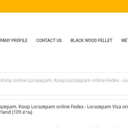
PANY PROFILE
CONTACT US
BLACK WOOD PELLET
WE
>
Koop online Lorazepam. Koop Lorazepam online Fedex - L
zepam. Koop Lorazepam online Fedex - Lorazepam Visa onl
rland
(109 อ่าน)