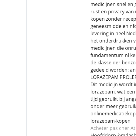
medicijnen snel en 
rust en privacy van
kopen zonder recep
geneesmiddeleninfo
levering in heel Ne
het onderdrukken v
medicijnen die onru
fundamentum nl ke
de klasse der benzo
gedeeld worden: anx
LORAZEPAM PROLEPH
Dit medicijn wordt 
lorazepam, wat een
tijd gebruikt bij a
onder meer gebruikt
onlinemedicatiekope
lorazepam-kopen
Acheter pas cher At
Hoofddorp &mdash