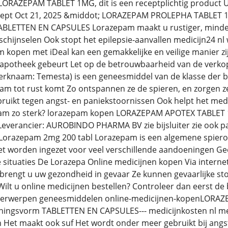
lLORAZEPAM TABLET 1MG, dit is een receptplichtig product U 
ecept Oct 21, 2025 &middot; LORAZEPAM PROLEPHA TABLET
BLETTEN EN CAPSULES Lorazepam maakt u rustiger, minder 
hijnselen Ook stopt het epilepsie-aanvallen medicijn24 nl
kopen met iDeal kan een gemakkelijke en veilige manier zijn 
apotheek gebeurt Let op de betrouwbaarheid van de verkope
rknaam: Temesta) is een geneesmiddel van de klasse der be
aam tot rust komt Zo ontspannen ze de spieren, en zorgen 
uikt tegen angst- en paniekstoornissen Ook helpt het medi
am zo sterk? lorazepam kopen LORAZEPAM APOTEX TABLET
everancier: AUROBINDO PHARMA BV zie bijsluiter zie ook pa
orazepam 2mg 200 tabl Lorazepam is een algemene spieront
t worden ingezet voor veel verschillende aandoeningen Gee
de situaties De Lorazepa Online medicijnen kopen Via intern
brengt u uw gezondheid in gevaar Ze kunnen gevaarlijke st
 Wilt u online medicijnen bestellen? Controleer dan eerst d
onderwerpen geneesmiddelen online-medicijnen-kopenLOR
ingsvorm TABLETTEN EN CAPSULES--- medicijnkosten nl me
 Het maakt ook suf Het wordt onder meer gebruikt bij angs