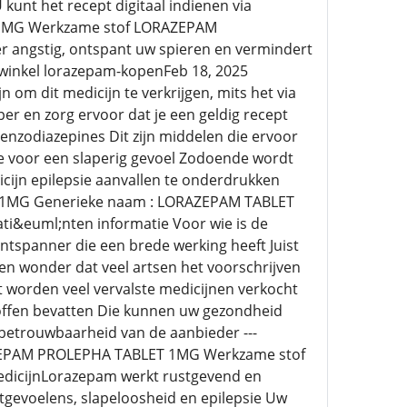
kunt het recept digitaal indienen via
 1MG Werkzame stof LORAZEPAM
angstig, ontspant uw spieren en vermindert
 winkel lorazepam-kopenFeb 18, 2025
om dit medicijn te verkrijgen, mits het via
r en zorg ervoor dat je een geldig recept
nzodiazepines Dit zijn middelen die ervoor
ze voor een slaperig gevoel Zodoende wordt
cijn epilepsie aanvallen te onderdrukken
 1MG Generieke naam : LORAZEPAM TABLET
ti&euml;nten informatie Voor wie is de
spanner die een brede werking heeft Juist
n wonder dat veel artsen het voorschrijven
et worden veel vervalste medicijnen verkocht
offen bevatten Die kunnen uw gezondheid
e betrouwbaarheid van de aanbieder ---
AZEPAM PROLEPHA TABLET 1MG Werkzame stof
dicijnLorazepam werkt rustgevend en
tgevoelens, slapeloosheid en epilepsie Uw