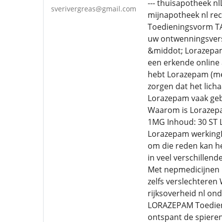
--- thuisapotheek n
sverivergreas@gmail.com
mijnapotheek nl r
Toedieningsvorm TA
uw ontwenningsversc
&middot; Lorazepam 
een erkende online 
hebt Lorazepam (me
zorgen dat het lich
Lorazepam vaak gebr
Waarom is Lorazep
1MG Inhoud: 30 ST L
Lorazepam werkingL
om die reden kan he
in veel verschillen
Met nepmedicijnen 
zelfs verslechteren
rijksoverheid nl 
LORAZEPAM Toedien
ontspant de spieren