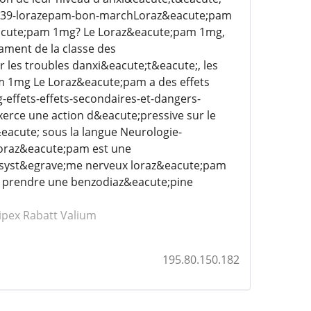
m 2539-lorazepam-bon-marchLoraz&eacute;pam
z&eacute;pam 1mg? Le Loraz&eacute;pam 1mg,
ment de la classe des
 les troubles danxi&eacute;t&eacute;, les
am 1mg Le Loraz&eacute;pam a des effets
-effets-effets-secondaires-et-dangers-
erce une action d&eacute;pressive sur le
eacute; sous la langue Neurologie-
loraz&eacute;pam est une
e syst&egrave;me nerveux loraz&eacute;pam
l prendre une benzodiaz&eacute;pine
ipex
Rabatt Valium
195.80.150.182