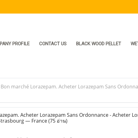
PANY PROFILE
CONTACT US
BLACK WOOD PELLET
WE
>
Bon marché Lorazepam. Acheter Lorazepam Sans Ordonna
zepam. Acheter Lorazepam Sans Ordonnance - Acheter L
Strasbourg — France
(75 อ่าน)