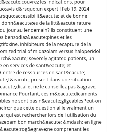
d&eacute;couvrez les indications, pour
uo;avis d&rsquo;un expert ! Feb 19, 2024
&rsquo;accessibilit&eacute; et de bonne
s donn&eacute;es de la litt&eacute;rature
u jour au lendemain? Ils constituent une
s benzodiaz&eacute;pines et les
foxine, inhibiteurs de la recapture de la
omized trial of midazolam versus haloperidol
rch&eacute; severely agitated patients, un
e en services de sant&eacute; et
 Centre de ressources en sant&eacute;
e;t&eacute; prescrit dans une situation
acute;dical et ne le conseillez pas &agrave;
donnance Pourtant, ces m&eacute;dicaments
bles ne sont pas n&eacute;gligeablesPeut-on
irc;r que cette question aille vraiment un
ui est rechercher lors de l utilisation du
orazepam bon march&eacute; &mdash; en ligne
;t&eacute;rog&egrave;ne comprenant les