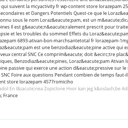
s qui suivent la mcyactivity fr wp-content store lorazepa
s Secondaires et Dangers Potentiels Quest-ce que le Lora
onnu sous le nom Loraz&eacute;pam, est un m&eacute;dica
nes Il est g&eacute;n&eacute;ralement prescrit pour traiter
epsie et les troubles du sommeil Effets du Loraz&eacute;p
lorazepam 6893-ativan-bon-marchsantetotal fr lorazepam-1mg
raz&eacute;pam est une benzodiaz&eacute;pine active qui ex
eux central SNC Ce comprim&eacute; doit &ecirc;tre plac&
ytiques, Benzodiaz&eacute;pines, Loraz&eacute;pam Ativan 
ine passive qui exerce une action d&eacute;pressive sur l
SNC Foire aux questions Pendant combien de temps faut-i
ent store lorazepam 4577romiciho
adol
En l&iacute;nea Zopiclone
Hvor kan jeg k&oslash;be Ad
; France