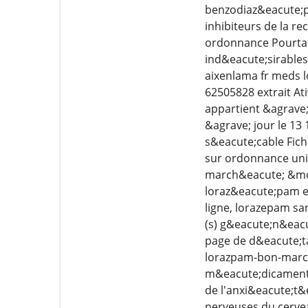
benzodiaz&eacute;pi
inhibiteurs de la r
ordonnance Pourtan
ind&eacute;sirables
aixenlama fr meds
62505828 extrait A
appartient &agrave
&agrave; jour le 13
s&eacute;cable Fic
sur ordonnance uni
march&eacute; &mda
loraz&eacute;pam e
ligne, lorazepam s
(s) g&eacute;n&eac
page de d&eacute;ta
lorazpam-bon-march
m&eacute;dicaments
de l'anxi&eacute;t&
nerveuses du cervea