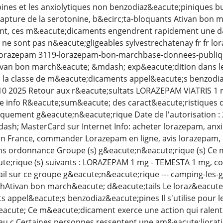
nes et les anxiolytiques non benzodiaz&eacute;piniques bu
ecapture de la serotonine, b&ecirc;ta-bloquants Ativan bon
t, ces m&eacute;dicaments engendrent rapidement une d&
 ne sont pas n&eacute;gligeables sylvestrechatenay fr fr 
 lorazepam 3119-lorazepam-bon-marchbase-donnees-publi
tivan bon march&eacute; &mdash; exp&eacute;dition dans l
; la classe de m&eacute;dicaments appel&eacute;s benzodi
 10 2025 Retour aux r&eacute;sultats LORAZEPAM VIATRIS 1
he info R&eacute;sum&eacute; des caract&eacute;ristiques
quement g&eacute;n&eacute;rique Date de l'autorisation 
sh; MasterCard sur Internet Info: acheter lorazepam, anxi
n France, commander Lorazepam en ligne, avis lorazepam,
ans ordonnance Groupe (s) g&eacute;n&eacute;rique (s) Ce 
ute;rique (s) suivants : LORAZEPAM 1 mg - TEMESTA 1 mg, c
il sur ce groupe g&eacute;n&eacute;rique --- camping-les-
Ativan bon march&eacute; d&eacute;tails Le loraz&eacute;
 appel&eacute;s benzodiaz&eacute;pines Il s'utilise pour 
eacute; Ce m&eacute;dicament exerce une action qui ralenti
u c Certaines personnes ressentent une am&eacute;liorati