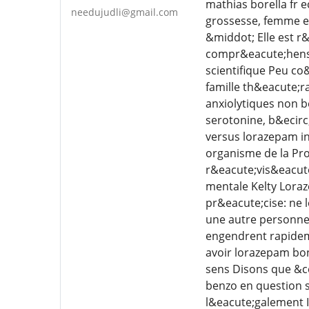
mathias borella fr 
needujudli@gmail.com
grossesse, femme en
&middot; Elle est r
compr&eacute;hensio
scientifique Peu co
famille th&eacute;
anxiolytiques non b
serotonine, b&ecirc
versus lorazepam in
organisme de la Pro
r&eacute;vis&eacute
mentale Kelty Lora
pr&eacute;cise: ne 
une autre personne
engendrent rapidem
avoir lorazepam bon
sens Disons que &cc
benzo en question 
l&eacute;galement 