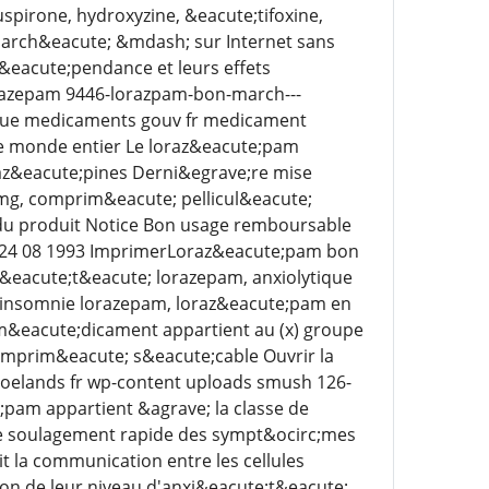
spirone, hydroxyzine, &eacute;tifoxine,
 march&eacute; &mdash; sur Internet sans
eacute;pendance et leurs effets
lorazepam 9446-lorazpam-bon-march---
que medicaments gouv fr medicament
e monde entier Le loraz&eacute;pam
az&eacute;pines Derni&egrave;re mise
 mg, comprim&eacute; pellicul&eacute;
 du produit Notice Bon usage remboursable
: 24 08 1993 ImprimerLoraz&eacute;pam bon
&eacute;t&eacute; lorazepam, anxiolytique
 insomnie lorazepam, loraz&eacute;pam en
m&eacute;dicament appartient au (x) groupe
omprim&eacute; s&eacute;cable Ouvrir la
goelands fr wp-content uploads smush 126-
pam appartient &agrave; la classe de
le soulagement rapide des sympt&ocirc;mes
t la communication entre les cellules
on de leur niveau d'anxi&eacute;t&eacute;