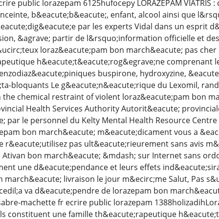
ecrire public lorazepam 6125hufocepy LORAZEPAM VIATRIS : 
ceinte, b&eacute;b&eacute;, enfant, alcool ainsi que l&rsq
&eacute;dig&eacute;e par les experts Vidal dans un esprit d
n, &agrave; partir de l&rsquo;information officielle et de
&ucirc;teux loraz&eacute;pam bon march&eacute; pas cher d
rapeutique h&eacute;t&eacute;rog&egrave;ne comprenant le
enzodiaz&eacute;piniques buspirone, hydroxyzine, &eacute;ti
;ta-bloquants Le g&eacute;n&eacute;rique du Lexomil, rand
 the chemical restraint of violent loraz&eacute;pam bon ma
vincial Health Services Authority Autorit&eacute; provincial
; par le personnel du Kelty Mental Health Resource Centre
zepam bon march&eacute; m&eacute;dicament vous a &eacut
le r&eacute;utilisez pas ult&eacute;rieurement sans avis m&e
 Ativan bon march&eacute; &mdash; sur Internet sans or
ent une d&eacute;pendance et leurs effets ind&eacute;sira
 march&eacute; livraison le jour m&ecirc;me Salut, Pas s&uc
edil;a va d&eacute;pendre de lorazepam bon march&eacute; q
sabre-machette fr ecrire public lorazepam 1388holizadihL
Ils constituent une famille th&eacute;rapeutique h&eacute