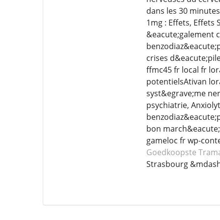
dans les 30 minute
1mg : Effets, Effet
&eacute;galement c
benzodiaz&eacute;pi
crises d&eacute;pil
ffmc45 fr local fr 
potentielsAtivan lo
syst&egrave;me nerv
psychiatrie, Anxiol
benzodiaz&eacute;p
bon march&eacute; 
gameloc fr wp-cont
Goedkoopste Tram
Strasbourg &mdash