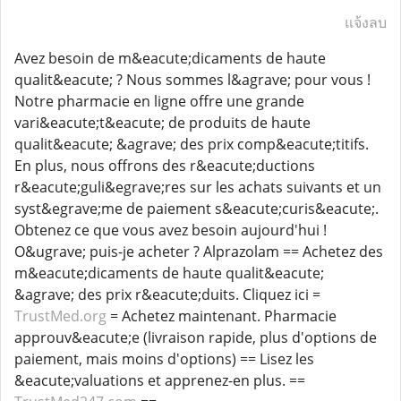
แจ้งลบ
Avez besoin de m&eacute;dicaments de haute
qualit&eacute; ? Nous sommes l&agrave; pour vous !
Notre pharmacie en ligne offre une grande
vari&eacute;t&eacute; de produits de haute
qualit&eacute; &agrave; des prix comp&eacute;titifs.
En plus, nous offrons des r&eacute;ductions
r&eacute;guli&egrave;res sur les achats suivants et un
syst&egrave;me de paiement s&eacute;curis&eacute;.
Obtenez ce que vous avez besoin aujourd'hui !
O&ugrave; puis-je acheter ? Alprazolam == Achetez des
m&eacute;dicaments de haute qualit&eacute;
&agrave; des prix r&eacute;duits. Cliquez ici =
TrustMed.org
= Achetez maintenant. Pharmacie
approuv&eacute;e (livraison rapide, plus d'options de
paiement, mais moins d'options) == Lisez les
&eacute;valuations et apprenez-en plus. ==