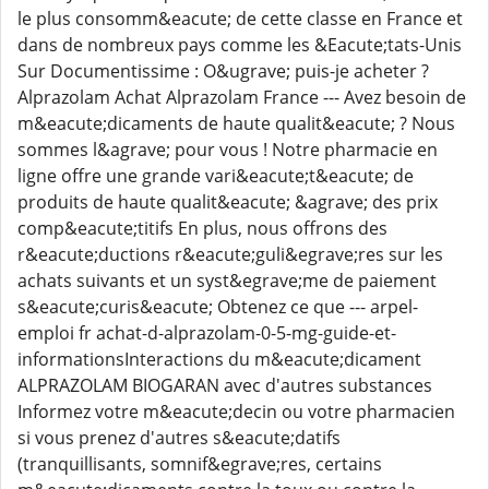
le plus consomm&eacute; de cette classe en France et
dans de nombreux pays comme les &Eacute;tats-Unis
Sur Documentissime : O&ugrave; puis-je acheter ?
Alprazolam Achat Alprazolam France --- Avez besoin de
m&eacute;dicaments de haute qualit&eacute; ? Nous
sommes l&agrave; pour vous ! Notre pharmacie en
ligne offre une grande vari&eacute;t&eacute; de
produits de haute qualit&eacute; &agrave; des prix
comp&eacute;titifs En plus, nous offrons des
r&eacute;ductions r&eacute;guli&egrave;res sur les
achats suivants et un syst&egrave;me de paiement
s&eacute;curis&eacute; Obtenez ce que --- arpel-
emploi fr achat-d-alprazolam-0-5-mg-guide-et-
informationsInteractions du m&eacute;dicament
ALPRAZOLAM BIOGARAN avec d'autres substances
Informez votre m&eacute;decin ou votre pharmacien
si vous prenez d'autres s&eacute;datifs
(tranquillisants, somnif&egrave;res, certains