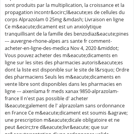
sont produits par la multiplication, la croissance et la
propagation incontr&ocirc;l&eacute;es de cellules du
corps Alprazolam 0 25mg &mdash; Livraison en ligne
Ce m&eacute;dicament est un anxiolytique
tranquillisant de la famille des benzodiaz&eacute;pines
--- auvergne-rhone-alpes ars sante fr comment-
acheter-en-ligne-des-medica Nov 4, 2020 &middot;
Vous pouvez acheter des m&eacute;dicaments en
ligne sur les sites des pharmacies autoris&eacute;es
dont la liste est disponible sur le site de l&rsquo; Ordre
des pharmaciens Seuls les m&eacute;dicaments en
vente libre sont disponibles dans les pharmacies en
ligne --- aixenlama fr meds xanax 9850-alprazolam-
france Il n'est pas possible d' acheter
l&eacute;galement de l' alprazolam sans ordonnance
en France Ce m&eacute;dicament est soumis &agrave;
une prescription m&eacute;dicale obligatoire et ne
peut &ecirc;tre d&eacute;livr&eacute; que sur