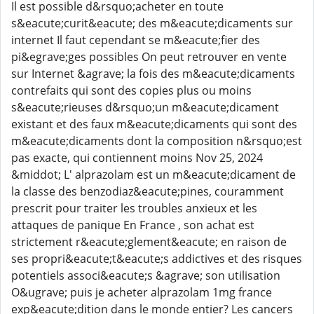
Il est possible d&rsquo;acheter en toute
s&eacute;curit&eacute; des m&eacute;dicaments sur
internet Il faut cependant se m&eacute;fier des
pi&egrave;ges possibles On peut retrouver en vente
sur Internet &agrave; la fois des m&eacute;dicaments
contrefaits qui sont des copies plus ou moins
s&eacute;rieuses d&rsquo;un m&eacute;dicament
existant et des faux m&eacute;dicaments qui sont des
m&eacute;dicaments dont la composition n&rsquo;est
pas exacte, qui contiennent moins Nov 25, 2024
&middot; L' alprazolam est un m&eacute;dicament de
la classe des benzodiaz&eacute;pines, couramment
prescrit pour traiter les troubles anxieux et les
attaques de panique En France , son achat est
strictement r&eacute;glement&eacute; en raison de
ses propri&eacute;t&eacute;s addictives et des risques
potentiels associ&eacute;s &agrave; son utilisation
O&ugrave; puis je acheter alprazolam 1mg france
exp&eacute;dition dans le monde entier? Les cancers