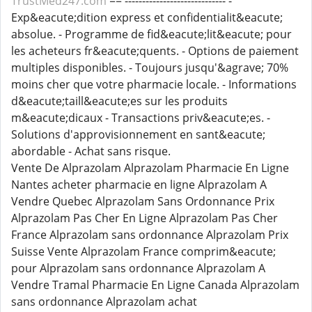
TrustMed247.com
== ----------------------------- -
Exp&eacute;dition express et confidentialit&eacute;
absolue. - Programme de fid&eacute;lit&eacute; pour
les acheteurs fr&eacute;quents. - Options de paiement
multiples disponibles. - Toujours jusqu'&agrave; 70%
moins cher que votre pharmacie locale. - Informations
d&eacute;taill&eacute;es sur les produits
m&eacute;dicaux - Transactions priv&eacute;es. -
Solutions d'approvisionnement en sant&eacute;
abordable - Achat sans risque.
Vente De Alprazolam Alprazolam Pharmacie En Ligne
Nantes acheter pharmacie en ligne Alprazolam A
Vendre Quebec Alprazolam Sans Ordonnance Prix
Alprazolam Pas Cher En Ligne Alprazolam Pas Cher
France Alprazolam sans ordonnance Alprazolam Prix
Suisse Vente Alprazolam France comprim&eacute;
pour Alprazolam sans ordonnance Alprazolam A
Vendre Tramal Pharmacie En Ligne Canada Alprazolam
sans ordonnance Alprazolam achat