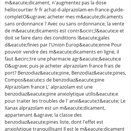
m&eacute;dicament, n'augmentez pas la dose
hellocourtier fr fr achat-d-alprazolam-en-france-guide-
completO&ugrave; acheter mes m&eacute;dicaments
sans ordonnance ? Avec ou sans ordonnance, la vente
de m&eacute;dicaments est contr&ocirc;l&eacute;e et
doit se faire dans des conditions l&eacute;gales
d&eacute;finies par l'Union Europ&eacute;enne Pour
pouvoir vendre des m&eacute;dicaments en ligne, il
faut &ecirc;tre une pharmacie agr&eacute;&eacute;e
O&ugrave; puis-je acheter alprazolam france frais de
port? Benzodiaz&eacute;pine, Benzodiaz&eacute;pines,
Compos&eacute;s de benzodiaz&eacute;pine
Alprazolam france L' alprazolam est une
benzodiaz&eacute;pine anxiolytique utilis&eacute;e
pour traiter les troubles de l' anxi&eacute;t&eacute; Le
Xanax alprazolam est un m&eacute;dicament,
appartenant &agrave; la classe des
benzodiaz&eacute;pines liste, dont l'effet est
anxiolytique tranquillisant Il est le m&eacute;dicament