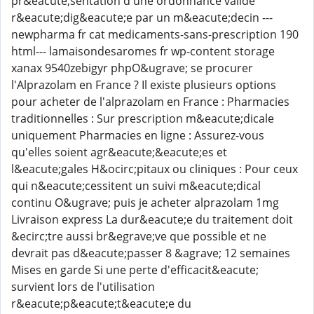
pr&eacute;sentation d'une ordonnance valide
r&eacute;dig&eacute;e par un m&eacute;decin ---
newpharma fr cat medicaments-sans-prescription 190
html--- lamaisondesaromes fr wp-content storage
xanax 9540zebigyr phpO&ugrave; se procurer
l'Alprazolam en France ? Il existe plusieurs options
pour acheter de l'alprazolam en France : Pharmacies
traditionnelles : Sur prescription m&eacute;dicale
uniquement Pharmacies en ligne : Assurez-vous
qu'elles soient agr&eacute;&eacute;es et
l&eacute;gales H&ocirc;pitaux ou cliniques : Pour ceux
qui n&eacute;cessitent un suivi m&eacute;dical
continu O&ugrave; puis je acheter alprazolam 1mg
Livraison express La dur&eacute;e du traitement doit
&ecirc;tre aussi br&egrave;ve que possible et ne
devrait pas d&eacute;passer 8 &agrave; 12 semaines
Mises en garde Si une perte d'efficacit&eacute;
survient lors de l'utilisation
r&eacute;p&eacute;t&eacute;e du