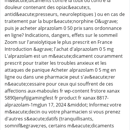
m&eacute;dicaments contre la toux ou contre la
douleur contenant des opiac&eacute;s,
antid&eacute;presseurs, neuroleptiques ) ou en cas de
traitement par la bupr&eacute;norphine O&ugrave;
puis je acheter alprazolam 0 50 prix sans ordonnance
en ligne? Indications, dangers, effets sur le sommeil
Zoom sur l'anxiolytique le plus prescrit en France
Introduction &agrave; l'achat d'alprazolam 0 5 mg
L'alprazolam est un m&eacute;dicament couramment
prescrit pour traiter les troubles anxieux et les
attaques de panique Acheter alprazolam 0 5 mg en
ligne ou dans une pharmacie peut s'av&eacute;rer
n&eacute;cessaire pour ceux qui souffrent de ces
affections aux-maboules fr wp-content frstore xanax
5890jenyfijigamingfest fr product fr xanax 8817-
alprazolam-1mgJun 17, 2024 &middot; Informez votre
m&eacute;decin ou votre pharmacien si vous prenez
d'autres s&eacute;datifs (tranquillisants,
somnif&egrave;res, certains m&eacute;dicaments