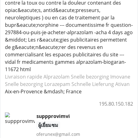
contre la toux ou contre la douleur contenant des
opiac&eacute;s, antid&eacute;presseurs,
neuroleptiques ) ou en cas de traitement par la
bupr&eacute;norphine --- documentissime fr question-
297884-ou-puis-je-acheter-alprazolam -acha 4 days ago
&middot; Les r&eacute;gies publicitaires permettent
de g&eacute;n&eacute;rer des revenus en
commercialisant les espaces publicitaires du site ---
vidal fr medicaments gammes alprazolam-biogaran-
11672 html
Livraison rapide Alprazolam
Snelle bezorging Imovane
Snelle bezorging Lorazepam
Schnelle Lieferung Ativan
Aix-en-Provence &mdash; France
195.80.150.182
suppprovimvi
ผู้เยี่ยมชม
oferunex@gmail.com