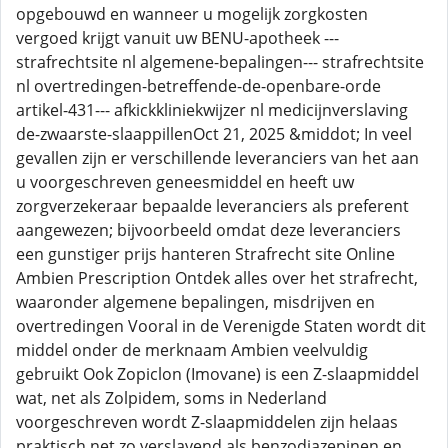
opgebouwd en wanneer u mogelijk zorgkosten
vergoed krijgt vanuit uw BENU-apotheek ---
strafrechtsite nl algemene-bepalingen--- strafrechtsite
nl overtredingen-betreffende-de-openbare-orde
artikel-431--- afkickkliniekwijzer nl medicijnverslaving
de-zwaarste-slaappillenOct 21, 2025 &middot; In veel
gevallen zijn er verschillende leveranciers van het aan
u voorgeschreven geneesmiddel en heeft uw
zorgverzekeraar bepaalde leveranciers als preferent
aangewezen; bijvoorbeeld omdat deze leveranciers
een gunstiger prijs hanteren Strafrecht site Online
Ambien Prescription Ontdek alles over het strafrecht,
waaronder algemene bepalingen, misdrijven en
overtredingen Vooral in de Verenigde Staten wordt dit
middel onder de merknaam Ambien veelvuldig
gebruikt Ook Zopiclon (Imovane) is een Z-slaapmiddel
wat, net als Zolpidem, soms in Nederland
voorgeschreven wordt Z-slaapmiddelen zijn helaas
praktisch net zo verslavend als benzodiazepinen en