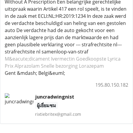
Without A Prescription Een belangrijke gerechtelijke
uitspraak waarin Artikel 417 een rol speelt, is te vinden
in de zaak met ECLI:NL:HR:2019:1234 In deze zaak werd
de verdachte beschuldigd van heling van een gestolen
auto De verdachte had de auto gekocht voor een
aanzienlijk lagere prijs dan de marktwaarde en had
geen plausibele verklaring voor --- strafrechtsite nl---
strafrechtsite nl samenloop-van-straf
M&eacute;dicament Ivermectin
Goedkoopste Lyrica
Prix Alprazolam
Snelle bezorging Lorazepam
Gent &mdash; Belgi&euml;
195.80.150.182
juncradwingnist
ผู้เยี่ยมชม
rixtiebritex@gmail.com