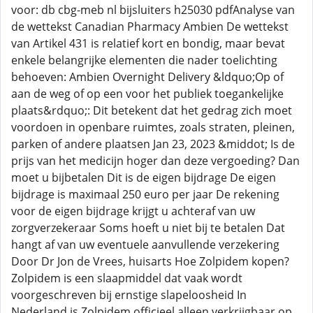
voor: db cbg-meb nl bijsluiters h25030 pdfAnalyse van
de wettekst Canadian Pharmacy Ambien De wettekst
van Artikel 431 is relatief kort en bondig, maar bevat
enkele belangrijke elementen die nader toelichting
behoeven: Ambien Overnight Delivery &ldquo;Op of
aan de weg of op een voor het publiek toegankelijke
plaats&rdquo;: Dit betekent dat het gedrag zich moet
voordoen in openbare ruimtes, zoals straten, pleinen,
parken of andere plaatsen Jan 23, 2023 &middot; Is de
prijs van het medicijn hoger dan deze vergoeding? Dan
moet u bijbetalen Dit is de eigen bijdrage De eigen
bijdrage is maximaal 250 euro per jaar De rekening
voor de eigen bijdrage krijgt u achteraf van uw
zorgverzekeraar Soms hoeft u niet bij te betalen Dat
hangt af van uw eventuele aanvullende verzekering
Door Dr Jon de Vrees, huisarts Hoe Zolpidem kopen?
Zolpidem is een slaapmiddel dat vaak wordt
voorgeschreven bij ernstige slapeloosheid In
Nederland is Zolpidem officieel alleen verkrijgbaar op