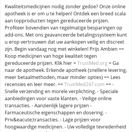
Kwaliteitsmedicijnen nodig zonder gedoe? Onze online
apotheek is er om u te helpen! Ontdek een breed scala
aan topproducten tegen gereduceerde prijzen.
Profiteer bovendien van regelmatige besparingen op
add-ons. Met ons geavanceerde betalingssysteem kunt
u erop vertrouwen dat uw aankopen veilig en discreet
zijn. Begin vandaag nog met winkelen! Prijs Ambien ==
Koop medicijnen van hoge kwaliteit tegen
gereduceerde prijzen. Klik hier =
TrustMed.org
= Ga
naar de apotheek. Erkende apotheek (snellere levering,
meer betaalmethoden, maar minder opties) == Lees
recensies en leer meer. ==
TrustMed247.com
== -
Snelle verzending en morele verplichting. - Speciale
aanbiedingen voor vaste klanten. - Veilige online
transacties. - Aanzienlijk lagere prijzen -
Farmaceutische eigenschappen en dosering. -
Priv&eacute;transacties. - Lage prijzen voor
hoogwaardige medicijnen. - Uw volledige tevredenheid