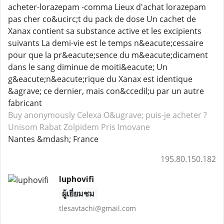
acheter-lorazepam -comma Lieux d'achat lorazepam
pas cher co&ucirc;t du pack de dose Un cachet de
Xanax contient sa substance active et les excipients
suivants La demi-vie est le temps n&eacute;cessaire
pour que la pr&eacute;sence du m&eacute;dicament
dans le sang diminue de moiti&eacute; Un
g&eacute;n&eacute;rique du Xanax est identique
&agrave; ce dernier, mais con&ccedil;u par un autre
fabricant
Buy anonymously Celexa
O&ugrave; puis-je acheter ?
Unisom
Rabat Zolpidem
Pris Imovane
Nantes &mdash; France
195.80.150.182
luphovifi
ผู้เยี่ยมชม
tlesavtachi@gmail.com