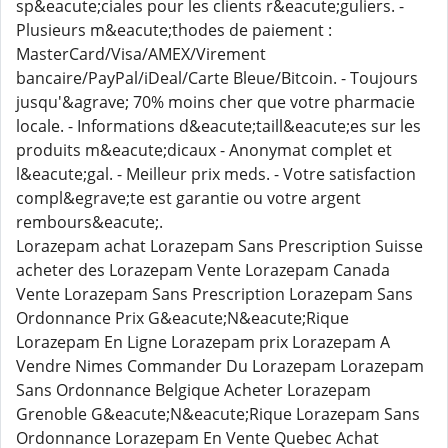
sp&eacute;ciales pour les clients r&eacute;guliers. -
Plusieurs m&eacute;thodes de paiement :
MasterCard/Visa/AMEX/Virement
bancaire/PayPal/iDeal/Carte Bleue/Bitcoin. - Toujours
jusqu'&agrave; 70% moins cher que votre pharmacie
locale. - Informations d&eacute;taill&eacute;es sur les
produits m&eacute;dicaux - Anonymat complet et
l&eacute;gal. - Meilleur prix meds. - Votre satisfaction
compl&egrave;te est garantie ou votre argent
rembours&eacute;.
Lorazepam achat Lorazepam Sans Prescription Suisse
acheter des Lorazepam Vente Lorazepam Canada
Vente Lorazepam Sans Prescription Lorazepam Sans
Ordonnance Prix G&eacute;N&eacute;Rique
Lorazepam En Ligne Lorazepam prix Lorazepam A
Vendre Nimes Commander Du Lorazepam Lorazepam
Sans Ordonnance Belgique Acheter Lorazepam
Grenoble G&eacute;N&eacute;Rique Lorazepam Sans
Ordonnance Lorazepam En Vente Quebec Achat