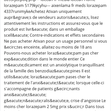
lorazepam 5179kycyhu--- aixenlama fr meds lorazepam
4337runimykeAchetez Ativan uniquement
aupr&egrave;s de vendeurs autoris&eacute;s, lisez
attentivement les instructions et assurez-vous que le
produit est livr&eacute; dans un emballage
scell&eacute; Contre-indications et effets secondaires
Ne pas acheter Ativan pour un usage personnel si vous
&ecirc;tes enceinte, allaitez ou moins de 18 ans
Pouvons-nous acheter loraz&eacute;pam pas cher
exp&eacute;dition dans le monde entier Ce
m&eacute;dicament est un anxiolytique tranquillisant
de la famille des benzodiaz&eacute;pines Il est
utilis&eacute; loraz&eacute;pam pases cher le
traitement de l'anxi&eacute;t&eacute; lorsque celle-ci
s'accompagne de patients g&ecirc;nants
anxi&eacute;t&eacute;
g&eacute;n&eacute;ralis&eacute;e, crise d'angoisse Le
moins cher lorazepam 2 5mg prix s&ucirc;r Dans tous