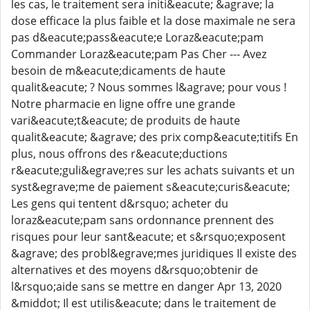
les cas, le traitement sera initi&eacute; &agrave; la
dose efficace la plus faible et la dose maximale ne sera
pas d&eacute;pass&eacute;e Loraz&eacute;pam
Commander Loraz&eacute;pam Pas Cher --- Avez
besoin de m&eacute;dicaments de haute
qualit&eacute; ? Nous sommes l&agrave; pour vous !
Notre pharmacie en ligne offre une grande
vari&eacute;t&eacute; de produits de haute
qualit&eacute; &agrave; des prix comp&eacute;titifs En
plus, nous offrons des r&eacute;ductions
r&eacute;guli&egrave;res sur les achats suivants et un
syst&egrave;me de paiement s&eacute;curis&eacute;
Les gens qui tentent d&rsquo; acheter du
loraz&eacute;pam sans ordonnance prennent des
risques pour leur sant&eacute; et s&rsquo;exposent
&agrave; des probl&egrave;mes juridiques Il existe des
alternatives et des moyens d&rsquo;obtenir de
l&rsquo;aide sans se mettre en danger Apr 13, 2020
&middot; Il est utilis&eacute; dans le traitement de