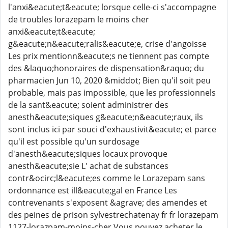
l'anxi&eacute;t&eacute; lorsque celle-ci s'accompagne
de troubles lorazepam le moins cher
anxi&eacute;t&eacute;
g&eacute;n&eacute;ralis&eacute;e, crise d'angoisse
Les prix mentionn&eacute;s ne tiennent pas compte
des &laquo;honoraires de dispensation&raquo; du
pharmacien Jun 10, 2020 &middot; Bien qu'il soit peu
probable, mais pas impossible, que les professionnels
de la sant&eacute; soient administrer des
anesth&eacute;siques g&eacute;n&eacute;raux, ils
sont inclus ici par souci d'exhaustivit&eacute; et parce
qu'il est possible qu'un surdosage
d'anesth&eacute;siques locaux provoque
anesth&eacute;sie L' achat de substances
contr&ocirc;l&eacute;es comme le Lorazepam sans
ordonnance est ill&eacute;gal en France Les
contrevenants s'exposent &agrave; des amendes et
des peines de prison sylvestrechatenay fr fr lorazepam
1127-lorazpam-moins-cher Vous pouvez acheter le