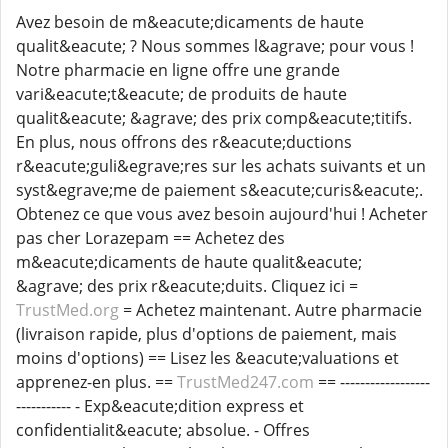
Avez besoin de m&eacute;dicaments de haute
qualit&eacute; ? Nous sommes l&agrave; pour vous !
Notre pharmacie en ligne offre une grande
vari&eacute;t&eacute; de produits de haute
qualit&eacute; &agrave; des prix comp&eacute;titifs.
En plus, nous offrons des r&eacute;ductions
r&eacute;guli&egrave;res sur les achats suivants et un
syst&egrave;me de paiement s&eacute;curis&eacute;.
Obtenez ce que vous avez besoin aujourd'hui ! Acheter
pas cher Lorazepam == Achetez des
m&eacute;dicaments de haute qualit&eacute;
&agrave; des prix r&eacute;duits. Cliquez ici =
TrustMed.org
= Achetez maintenant. Autre pharmacie
(livraison rapide, plus d'options de paiement, mais
moins d'options) == Lisez les &eacute;valuations et
apprenez-en plus. ==
TrustMed247.com
== ------------------
----------- - Exp&eacute;dition express et
confidentialit&eacute; absolue. - Offres