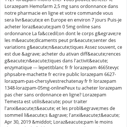
Lorazepam Hemofarm 2,5 mg sans ordonnance dans
notre pharmacie en ligne et votre commande vous
sera livr&eacute;e en Europe en environ 7 jours Puis-je
acheter loraz&eacute;pam 0 5mg online sans
ordonnance La fa&ccedil;on dont le corps g&egrave;re
les m&eacute;dicaments peut pr&eacute;senter des
variations g&eacute;n&eacute;tiques Assez souvent, ce
est due &agrave; acheter du ativan diff&eacute;rences
g&eacute;n&eacute;tiques dans l'activit&eacute;
enzymatique --- lepetitblanc fr fr lorazepam 4665tevyc
phpsabre-machette fr ecrire public lorazepam 6627-
lorazpam-pas-chersylvestrechatenay fr fr lorazepam
1348-lorazpam-05mg-onlinePeux tu acheter lorazepam
pas cher sans ordonnance en ligne? Lorazepam
Temesta est utilis&eacute; pour traiter
l'anxi&eacute;t&eacute; et les probl&egrave;mes de
sommeil li&eacute;s &agrave; l'anxi&eacute;t&eacute;
Apr 30, 2019 &middot; Loraz&eacute;pam le moins