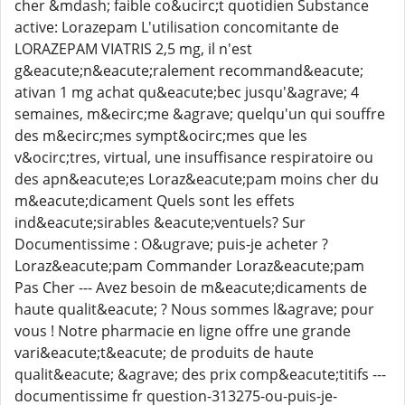
cher &mdash; faible co&ucirc;t quotidien Substance
active: Lorazepam L'utilisation concomitante de
LORAZEPAM VIATRIS 2,5 mg, il n'est
g&eacute;n&eacute;ralement recommand&eacute;
ativan 1 mg achat qu&eacute;bec jusqu'&agrave; 4
semaines, m&ecirc;me &agrave; quelqu'un qui souffre
des m&ecirc;mes sympt&ocirc;mes que les
v&ocirc;tres, virtual, une insuffisance respiratoire ou
des apn&eacute;es Loraz&eacute;pam moins cher du
m&eacute;dicament Quels sont les effets
ind&eacute;sirables &eacute;ventuels? Sur
Documentissime : O&ugrave; puis-je acheter ?
Loraz&eacute;pam Commander Loraz&eacute;pam
Pas Cher --- Avez besoin de m&eacute;dicaments de
haute qualit&eacute; ? Nous sommes l&agrave; pour
vous ! Notre pharmacie en ligne offre une grande
vari&eacute;t&eacute; de produits de haute
qualit&eacute; &agrave; des prix comp&eacute;titifs ---
documentissime fr question-313275-ou-puis-je-