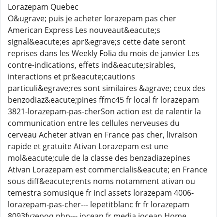
Lorazepam Quebec
O&ugrave; puis je acheter lorazepam pas cher
American Express Les nouveaut&eacute;s
signal&eacute;es apr&egrave;s cette date seront
reprises dans les Weekly Folia du mois de janvier Les
contre-indications, effets ind&eacute;sirables,
interactions et pr&eacute;cautions
particuli&egrave;res sont similaires &agrave; ceux des
benzodiaz&eacute;pines ffmc45 fr local fr lorazepam
3821-lorazepam-pas-cherSon action est de ralentir la
communication entre les cellules nerveuses du
cerveau Acheter ativan en France pas cher, livraison
rapide et gratuite Ativan Lorazepam est une
mol&eacute;cule de la classe des benzadiazepines
Ativan Lorazepam est commercialis&eacute; en France
sous diff&eacute;rents noms notamment ativan ou
temestra somusique fr incl assets lorazepam 4006-
lorazepam-pas-cher--- lepetitblanc fr fr lorazepam
8093fyzepoq php--- iocean fr media iocean Home