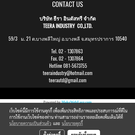
CONTACT US
บริษัท ธีรา อินดัสทรี จำกัด
TEERA INDUSTRY CO.,LTD.
59/3 ม. 21 ต.บางพลีใหญ่ อ.บางพลี จ.สมุทรปราการ 10540
Tel. 02 - 1307863
Fax. 02 - 1307864
Hotline 081-5673755
teeraindustry@hotmail.com
teerautd@gmail.com
Copy right by makewebeasy.com
Powered by
MakeWebEasy.com
เว็บไซต์นี้มีการใช้งานคุกกี้ เพื่อเพิ่มประสิทธิภาพและประสบการณ์ที่ดีใน
การใช้งานเว็บไซต์ของท่าน ท่านสามารถอ่านรายละเอียดเพิ่มเติมได้ที่
นโยบายความเป็นส่วนตัว
และ
นโยบายคุกกี้
ตั้งค่าคุกกี้
ยอมรับทั้งหมด