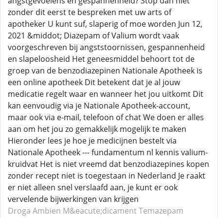
angstgevoelens en gespannenheid? Stop dan niet
zonder dit eerst te bespreken met uw arts of
apotheker U kunt suf, slaperig of moe worden Jun 12,
2021 &middot; Diazepam of Valium wordt vaak
voorgeschreven bij angststoornissen, gespannenheid
en slapeloosheid Het geneesmiddel behoort tot de
groep van de benzodiazepinen Nationale Apotheek is
een online apotheek Dit betekent dat je al jouw
medicatie regelt waar en wanneer het jou uitkomt Dit
kan eenvoudig via je Nationale Apotheek-account,
maar ook via e-mail, telefoon of chat We doen er alles
aan om het jou zo gemakkelijk mogelijk te maken
Hieronder lees je hoe je medicijnen bestelt via
Nationale Apotheek --- fundamentum nl kennis valium-
kruidvat Het is niet vreemd dat benzodiazepines kopen
zonder recept niet is toegestaan in Nederland Je raakt
er niet alleen snel verslaafd aan, je kunt er ook
vervelende bijwerkingen van krijgen
Droga Ambien
M&eacute;dicament Temazepam