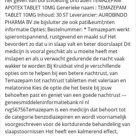
het geven van borstvoeding ontraden TEMAZEPAM
APOTEX TABLET 10MG Generieke naam : TEMAZEPAM
TABLET 10MG Inhoud: 30 ST Leverancier: AUROBINDO
PHARMA BV zie bijsluiter zie ook pati&euml;nten
informatie Opties: Bestelnummer: * Temazepam werkt
spierontspannend, rustgevend en maakt suf Het
bevordert zo dat u in slaap valt en beter doorslaapt Dit
medicijn is vooral geschikt als u moeite heeft met
inslapen en als u verwacht gedurende de nacht vaak
wakker te worden Bij Kruidvat vind je verschillende
opties om te helpen bij een betere nachtrust, van
Temazepam tot nachtrust tabletten met valeriaan en
melatonine Kies de optie die het beste bij jouw
behoeften past en geniet van een goede nachtrust ---
geneesmiddeleninformatiebank nl nl
rvg56756Temazepam is een medicijn dat behoort tot
de categorie benzodiazepinen en wordt voornamelijk
voorgeschreven voor de kortdurende behandeling van
slaapstoornissen Het heeft een kalmerend effect,