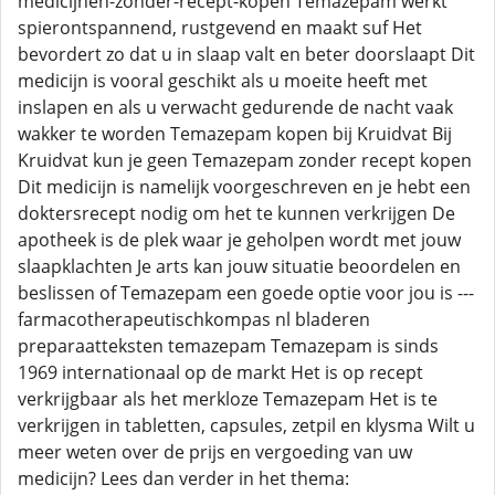
medicijnen-zonder-recept-kopen Temazepam werkt
spierontspannend, rustgevend en maakt suf Het
bevordert zo dat u in slaap valt en beter doorslaapt Dit
medicijn is vooral geschikt als u moeite heeft met
inslapen en als u verwacht gedurende de nacht vaak
wakker te worden Temazepam kopen bij Kruidvat Bij
Kruidvat kun je geen Temazepam zonder recept kopen
Dit medicijn is namelijk voorgeschreven en je hebt een
doktersrecept nodig om het te kunnen verkrijgen De
apotheek is de plek waar je geholpen wordt met jouw
slaapklachten Je arts kan jouw situatie beoordelen en
beslissen of Temazepam een goede optie voor jou is ---
farmacotherapeutischkompas nl bladeren
preparaatteksten temazepam Temazepam is sinds
1969 internationaal op de markt Het is op recept
verkrijgbaar als het merkloze Temazepam Het is te
verkrijgen in tabletten, capsules, zetpil en klysma Wilt u
meer weten over de prijs en vergoeding van uw
medicijn? Lees dan verder in het thema: