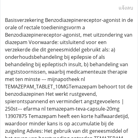
แจ้งลบ
Basisverzekering Benzodiazepinereceptor-agonist in de
orale of rectale toedieningsvorm a
Benzodiazepinereceptor-agonist, met uitzondering van
diazepam Voorwaarde: uitsluitend voor een
verzekerde die dit geneesmiddel gebruikt als: a)
onderhoudsbehandeling bij epilepsie of als
behandeling bij epileptisch insult, b) behandeling van
angststoornissen, waarbij medicamenteuze therapie
met ten minste --- mijnapotheek nl
TEMAZEPAM_TABLET_10MGTemazepam behoort tot de
benzodiazepinen Het werkt rustgevend,
spierontspannend en vermindert angstgevoelens |
250st--- efarma nl temazepam-teva-capsule-20mg
13907875 Temazepam heeft een korte halfwaardetijd,
waardoor minder kans is op accumulatie bij de
zuigeling Advies: Het gebruik van dit geneesmiddel of