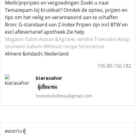
Medicijnprijzen en vergoedingen Zoekt u naar
Temazepam bij Kruidvat? Ontdek de opties, prijzen en
tips om het veilig en verantwoord aan te schaffen
Bron: G-standaard van Z-Index Prijzen zijn incl BTW en
excl aflevertarief apotheek Zie help
Magasin fiable Atarax
&Agrave; vendre Tramadol
Koop
anoniem Valium
Without recipe Stromectol
Almere &mdash; Nederland
195.80.150.182
kiarasahor
ผู้เยี่ยมชม
losmensbitteou@gmail.com
ตอบกระทู้