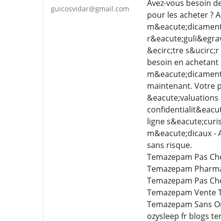
Avez-vous besoin de
guicosvidar@gmail.com
pour les acheter ? 
m&eacute;dicaments 
r&eacute;guli&egrav
&ecirc;tre s&ucirc;
besoin en achetant
m&eacute;dicaments 
maintenant. Votre ph
&eacute;valuations 
confidentialit&eacu
ligne s&eacute;curis
m&eacute;dicaux - A
sans risque.
Temazepam Pas Che
Temazepam Pharmac
Temazepam Pas Che
Temazepam Vente 
Temazepam Sans Or
ozysleep fr blogs 