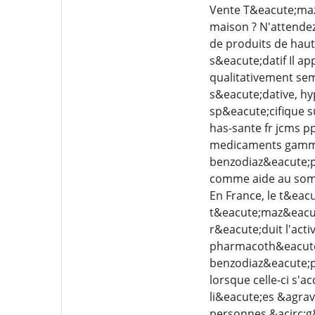
Vente T&eacute;maz
maison ? N'attendez
de produits de hau
s&eacute;datif Il a
qualitativement sem
s&eacute;dative, hy
sp&eacute;cifique s
has-sante fr jcms 
medicaments gammes
benzodiaz&eacute;pi
comme aide au somme
En France, le t&ea
t&eacute;maz&eacut
r&eacute;duit l'acti
pharmacoth&eacute
benzodiaz&eacute;p
lorsque celle-ci s'
li&eacute;es &agra
personnes &acirc;g&