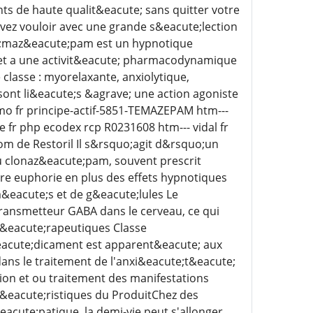
 de haute qualit&eacute; sans quitter votre
uvez vouloir avec une grande s&eacute;lection
te;maz&eacute;pam est un hypnotique
s et a une activit&eacute; pharmacodynamique
classe : myorelaxante, anxiolytique,
sont li&eacute;s &agrave; une action agoniste
simo fr principe-actif-5851-TEMAZEPAM htm---
r php ecodex rcp R0231608 htm--- vidal fr
 de Restoril Il s&rsquo;agit d&rsquo;un
u clonaz&eacute;pam, souvent prescrit
re euphorie en plus des effets hypnotiques
eacute;s et de g&eacute;lules Le
ransmetteur GABA dans le cerveau, ce qui
 th&eacute;rapeutiques Classe
cute;dicament est apparent&eacute; aux
ns le traitement de l'anxi&eacute;t&eacute;
ion et ou traitement des manifestations
&eacute;ristiques du ProduitChez des
acute;patique, la demi-vie peut s'allonger