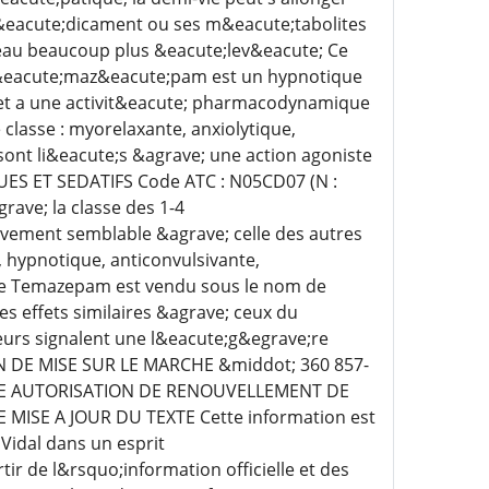
&eacute;dicament ou ses m&eacute;tabolites
iveau beaucoup plus &eacute;lev&eacute; Ce
e t&eacute;maz&eacute;pam est un hypnotique
s et a une activit&eacute; pharmacodynamique
classe : myorelaxante, anxiolytique,
sont li&eacute;s &agrave; une action agoniste
QUES ET SEDATIFS Code ATC : N05CD07 (N :
ave; la classe des 1-4
vement semblable &agrave; celle des autres
 hypnotique, anticonvulsivante,
 Le Temazepam est vendu sous le nom de
s effets similaires &agrave; ceux du
eurs signalent une l&eacute;g&egrave;re
N DE MISE SUR LE MARCHE &middot; 360 857-
MIERE AUTORISATION DE RENOUVELLEMENT DE
E MISE A JOUR DU TEXTE Cette information est
Vidal dans un esprit
r de l&rsquo;information officielle et des