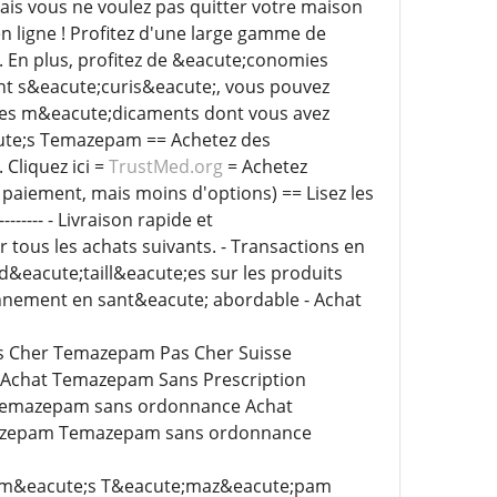
ais vous ne voulez pas quitter votre maison
n ligne ! Profitez d'une large gamme de
 En plus, profitez de &eacute;conomies
nt s&eacute;curis&eacute;, vous pouvez
z les m&eacute;dicaments dont vous avez
cute;s Temazepam == Achetez des
Cliquez ici =
TrustMed.org
= Achetez
e paiement, mais moins d'options) == Lisez les
----------- - Livraison rapide et
 tous les achats suivants. - Transactions en
 d&eacute;taill&eacute;es sur les produits
onnement en sant&eacute; abordable - Achat
 Cher Temazepam Pas Cher Suisse
Achat Temazepam Sans Prescription
Temazepam sans ordonnance Achat
zepam Temazepam sans ordonnance
rim&eacute;s T&eacute;maz&eacute;pam