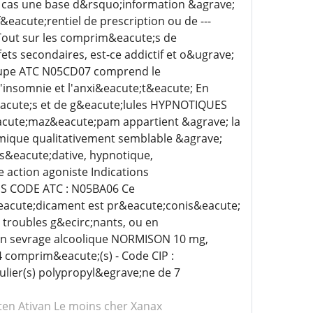
un cas une base d&rsquo;information &agrave;
eacute;rentiel de prescription ou de ---
out sur les comprim&eacute;s de
ts secondaires, est-ce addictif et o&ugrave;
roupe ATC N05CD07 comprend le
insomnie et l'anxi&eacute;t&eacute; En
acute;s et de g&eacute;lules HYPNOTIQUES
eacute;maz&eacute;pam appartient &agrave; la
mique qualitativement semblable &agrave;
 s&eacute;dative, hypnotique,
e action agoniste Indications
ES CODE ATC : N05BA06 Ce
acute;dicament est pr&eacute;conis&eacute;
 troubles g&ecirc;nants, ou en
 un sevrage alcoolique NORMISON 10 mg,
4 comprim&eacute;(s) - Code CIP :
lier(s) polypropyl&egrave;ne de 7
ten Ativan
Le moins cher Xanax