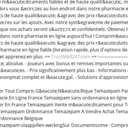
 m&eacute;dicaments fiables et de haute qualit&eacute;, m
Alors vous &ecirc;tes au bon endroit dans notre pharmacie e
de haute qualit&eacute; &agrave; des prix r&eacute;duits.
e;res sur les ajouts. Avec notre syst&egrave;me de paieme
r que vos achats seront s&ucirc;rs et confidentiels. Obtene
 dans notre pharmacie en ligne aujourd'hui ! Comprim&ea
de haute qualit&eacute; &agrave; des prix r&eacute;duits. 
armacie en ligne fiable (livraison rapide, plus d'options d
et apprenez-en plus. ==
TrustMed247.com
== ------------------
te; absolue. - Joueurs avec bonus et remises importantes sur
&eacute;es. - Prix significativement plus bas - Informations
nonymat complet et l&eacute;gal. - Solutions d'approvisi
r Tout Compris G&eacute;N&eacute;Rique Temazepam Pas
ie En Ligne France Temazepam sans ordonnance en ligne 
r En France Temazepam Vente m&eacute;dicament pour 
Temazepam Ordonnance Temazepam A Vendre Achat Tema
donnance Belgique
temazepam-slaappillen-werkingSur Documentissime : Comp