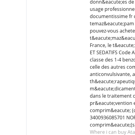
donn&eacute;es de l
usage professionnel
documentissime fr 
temaz&eacute;pam po
pouvez-vous achete
t&eacute;maz&eacute
France, le t&eacut
ET SEDATIFS Code A
classe des 1-4 ben
celle des autres co
anticonvulsivante, 
th&eacute;rapeutiq
m&eacute;dicament 
dans le traitement 
pr&eacute;vention 
comprim&eacute; (co
3400936085701 NORM
comprim&eacute;(s)
Where i can buy Ata