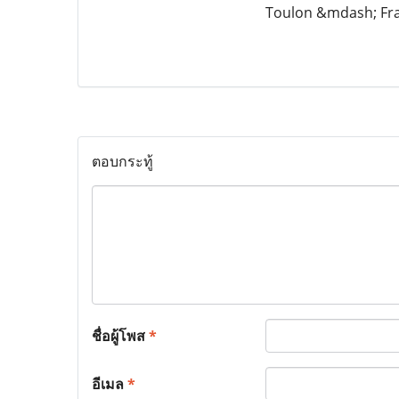
Toulon &mdash; Fr
ตอบกระทู้
ชื่อผู้โพส
*
อีเมล
*