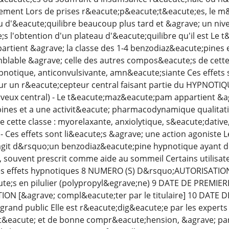
ement Lors de prises r&eacute;p&eacute;t&eacute;es, le m
au d'&eacute;quilibre beaucoup plus tard et &agrave; un n
;s l'obtention d'un plateau d'&eacute;quilibre qu'il est L
ppartient &agrave; la classe des 1-4 benzodiaz&eacute;pine
blable &agrave; celle des autres compos&eacute;s de cette 
pnotique, anticonvulsivante, amn&eacute;siante Ces effets 
ur un r&eacute;cepteur central faisant partie du HYPNOTI
eux central) - Le t&eacute;maz&eacute;pam appartient &agr
ines et a une activit&eacute; pharmacodynamique qualitati
cette classe : myorelaxante, anxiolytique, s&eacute;dative,
 Ces effets sont li&eacute;s &agrave; une action agoniste
;agit d&rsquo;un benzodiaz&eacute;pine hypnotique ayant de
souvent prescrit comme aide au sommeil Certains utilisat
es effets hypnotiques 8 NUMERO (S) D&rsquo;AUTORISATIO
te;s en pilulier (polypropyl&egrave;ne) 9 DATE DE PRE
ON [&agrave; compl&eacute;ter par le titulaire] 10 DATE D
grand public Elle est r&eacute;dig&eacute;e par les experts 
t&eacute; et de bonne compr&eacute;hension, &agrave; parti