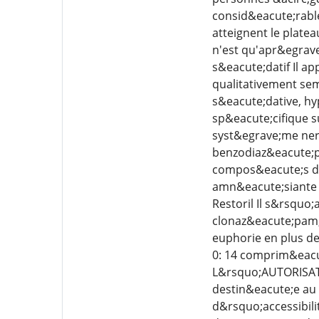
consid&eacute;rabl
atteignent le plate
n'est qu'apr&egrave
s&eacute;datif Il a
qualitativement sem
s&eacute;dative, hy
sp&eacute;cifique s
syst&egrave;me nerv
benzodiaz&eacute;p
compos&eacute;s de 
amn&eacute;siante -
Restoril Il s&rsquo
clonaz&eacute;pam, 
euphorie en plus d
0: 14 comprim&eacu
L&rsquo;AUTORISATI
destin&eacute;e au 
d&rsquo;accessibili