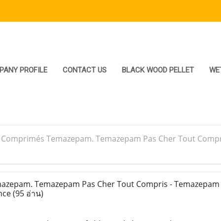
PANY PROFILE
CONTACT US
BLACK WOOD PELLET
WE
>
Comprimés Temazepam. Temazepam Pas Cher Tout Compri
zepam. Temazepam Pas Cher Tout Compris - Temazepam 
ance
(95 อ่าน)