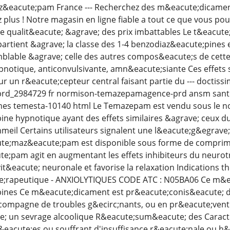
&eacute;pam France --- Recherchez des m&eacute;dicaments
 plus ! Notre magasin en ligne fiable a tout ce que vous po
te qualit&eacute; &agrave; des prix imbattables Le t&eacu
ppartient &agrave; la classe des 1-4 benzodiaz&eacute;pine
blable &agrave; celle des autres compos&eacute;s de cette 
pnotique, anticonvulsivante, amn&eacute;siante Ces effets 
ur un r&eacute;cepteur central faisant partie du --- doctis
pprd_2984729 fr normison-temazepamagence-prd ansm sante f
 temesta-10140 html Le Temazepam est vendu sous le nom
ne hypnotique ayant des effets similaires &agrave; ceux d
il Certains utilisateurs signalent une l&eacute;g&egrave;
cute;maz&eacute;pam est disponible sous forme de comprim&
e;pam agit en augmentant les effets inhibiteurs du neurot
vit&eacute; neuronale et favorise la relaxation Indications
;rapeutique - ANXIOLYTIQUES CODE ATC : N05BA06 Ce m&ea
ines Ce m&eacute;dicament est pr&eacute;conis&eacute; da
accompagne de troubles g&ecirc;nants, ou en pr&eacute;vent
ve; un sevrage alcoolique R&eacute;sum&eacute; des Caract
eacute;es ou souffrant d'insuffisance r&eacute;nale ou h&e