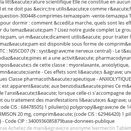
a litt&eacute;rature scientifique Elle ne constitue en auc
 et ne doit pas &ecirc;tre utilis&eacute;e comme r&eacute;f&
question-300448-comprimes-temazepam -vente-temazepa T
ur dormir : comment &ccedil;a marche, quels sont les effe
r du temaz&eacute;pam ? Lisez notre guide complet Le g
;pam, un m&eacute;dicament utilis&eacute; pour traiter l'
e;maz&eacute;pam est disponible sous forme de comprim&e
TC : N05CD07 (N : syst&egrave;me nerveux central) - Le t&
zodiaz&eacute;pines et a une activit&eacute; pharmacodyna
mpos&eacute;s de cette classe : myorelaxante, anxiolytique,
amn&eacute;siante - Ces effets sont li&eacute;s &agrave; un
ues Classe pharmacoth&eacute;rapeutique - ANXIOLYTIQU
est apparent&eacute; aux benzodiaz&eacute;pines Ce m&e
de l'anxi&eacute;t&eacute; lorsque celle-ci s'accompagne de
et ou traitement des manifestations li&eacute;es &agrave;
de CIS : 68478505) 1 pilulier(s) polypropyl&egrave;ne de 1
ISON 20 mg, comprim&eacute; (code CIS : 62946420) 1 pilu
 - Code CIP : 3400936085879base-donnees-publique
rax
Achetez de mani&egrave;re anonyme Ivermectin
Tablet